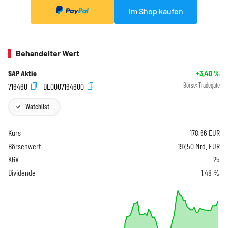
Im Shop kaufen
Behandelter Wert
SAP Aktie
+3,40
%
716460
DE0007164600
Börse:
Tradegate
Watchlist
Kurs
178,66
EUR
Börsenwert
197,50 Mrd. EUR
KGV
25
Dividende
1,48 %