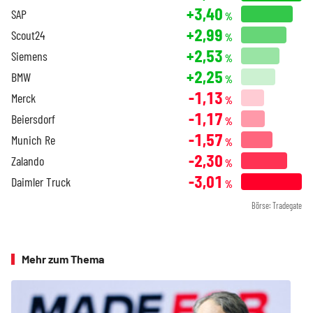
+3,40
SAP
%
+2,99
Scout24
%
+2,53
Siemens
%
+2,25
BMW
%
-1,13
Merck
%
-1,17
Beiersdorf
%
-1,57
Munich Re
%
-2,30
Zalando
%
-3,01
Daimler Truck
%
Börse: Tradegate
Mehr zum Thema