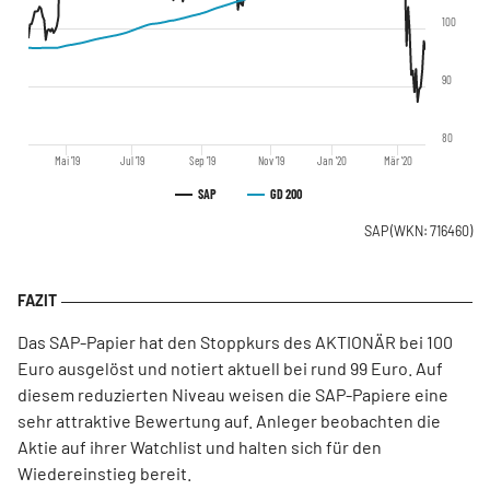
100
90
80
Mai '19
Jul '19
Sep '19
Nov '19
Jan '20
Mär '20
SAP
GD 200
SAP
(WKN: 716460)
Das SAP-Papier hat den Stoppkurs des AKTIONÄR bei 100
Euro ausgelöst und notiert aktuell bei rund 99 Euro. Auf
diesem reduzierten Niveau weisen die SAP-Papiere eine
sehr attraktive Bewertung auf. Anleger beobachten die
Aktie auf ihrer Watchlist und halten sich für den
Wiedereinstieg bereit.