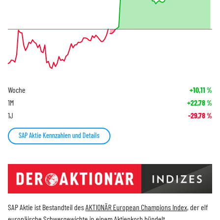
Woche
+10,11
%
1M
+22,78
%
1J
-29,78
%
SAP Aktie Kennzahlen und Details
SAP Aktie ist Bestandteil des
AKTIONÄR European Champions Index
, der elf
europäische Schwergewichte in einem Aktienkorb bündelt.