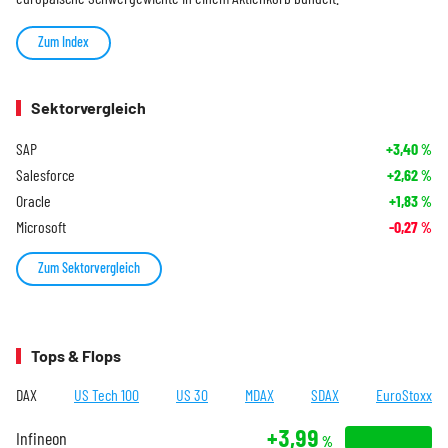
Zum Index
Sektorvergleich
SAP
+3,40
%
Salesforce
+2,62
%
Oracle
+1,83
%
Microsoft
-0,27
%
Zum Sektorvergleich
Tops & Flops
DAX
US Tech 100
US 30
MDAX
SDAX
EuroStoxx
+3,99
Infineon
%