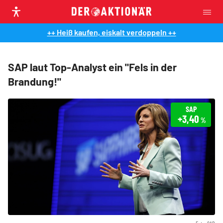
++ Heiß kaufen, eiskalt verdoppeln ++
SAP laut Top-Analyst ein "Fels in der
Brandung!"
SAP
+3,40
%