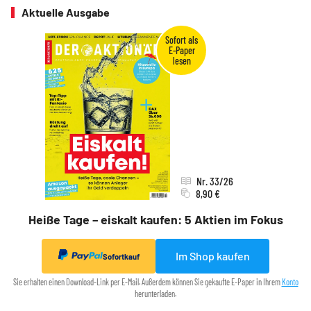
Aktuelle Ausgabe
Nr. 33/26
8,90 €
Heiße Tage – eiskalt kaufen: 5 Aktien im Fokus
Im Shop kaufen
Sofortkauf
Sie erhalten einen Download-Link per E-Mail. Außerdem können Sie gekaufte E-Paper in Ihrem
Konto
herunterladen.