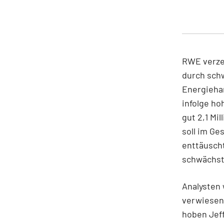
RWE verzei
durch sch
Energieha
infolge ho
gut 2,1 Mi
soll im Ge
enttäuscht
schwächst
Analysten 
verwiesen 
hoben Jeff