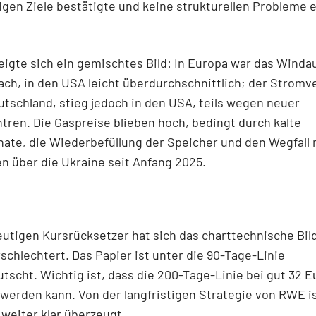
tigen Ziele bestätigte und keine strukturellen Probleme
eigte sich ein gemischtes Bild: In Europa war das Win
ch, in den USA leicht überdurchschnittlich; der Stromv
utschland, stieg jedoch in den USA, teils wegen neuer
ren. Die Gaspreise blieben hoch, bedingt durch kalte
te, die Wiederbefüllung der Speicher und den Wegfall 
n über die Ukraine seit Anfang 2025.
utigen Kursrücksetzer hat sich das charttechnische Bil
schlechtert. Das Papier ist unter die 90-Tage-Linie
tscht. Wichtig ist, dass die 200-Tage-Linie bei gut 32 E
 werden kann. Von der langfristigen Strategie von RWE i
weiter klar überzeugt.