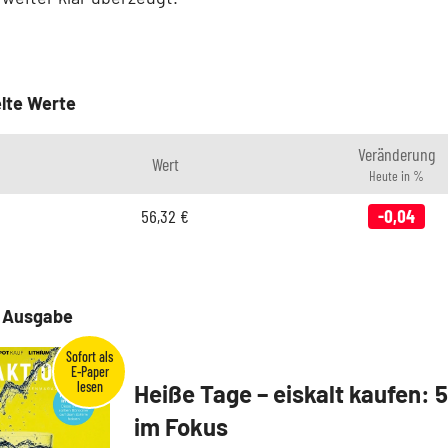
lte Werte
Veränderung
Wert
Heute in %
56,32
€
-0,04
e Ausgabe
Heiße Tage – eiskalt kaufen: 
im Fokus