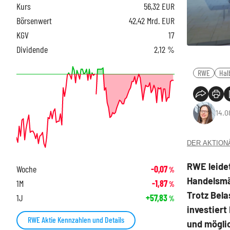
Kurs
56,32
EUR
Börsenwert
42,42 Mrd. EUR
KGV
17
Dividende
2,12 %
RWE
Hal
14.0
DER AKTIONÄR
RWE leide
Woche
-0,07
%
Handelsmä
1M
-1,87
%
Trotz Bela
1J
+57,83
%
investiert
RWE Aktie Kennzahlen und Details
und möglic