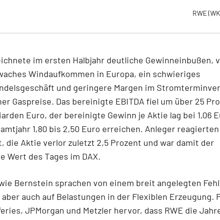
RWE
(WK
chnete im ersten Halbjahr deutliche Gewinneinbußen, v
waches Windaufkommen in Europa, ein schwieriges
ndelsgeschäft und geringere Margen im Stromterminve
her Gaspreise. Das bereinigte EBITDA fiel um über 25 Pro
lliarden Euro, der bereinigte Gewinn je Aktie lag bei 1,06 
samtjahr 1,80 bis 2,50 Euro erreichen. Anleger reagierten
, die Aktie verlor zuletzt 2,5 Prozent und war damit der
e Wert des Tages im DAX.
wie Bernstein sprachen von einem breit angelegten Fehl
aber auch auf Belastungen in der Flexiblen Erzeugung. P
eries, JPMorgan und Metzler hervor, dass RWE die Jahr