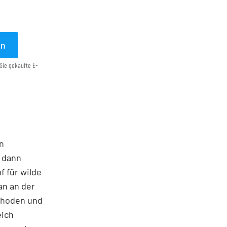
en
Sie gekaufte E-
en
 dann
f für wilde
an an der
ethoden und
eich