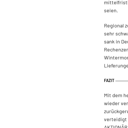
mittelfris
seien.
Regional z
sehr schwa
sank in De
Rechenzent
Wintermona
Lieferunge
Mit dem he
wieder ver
zurückgeru
verteidigt
AKTIONÄR 