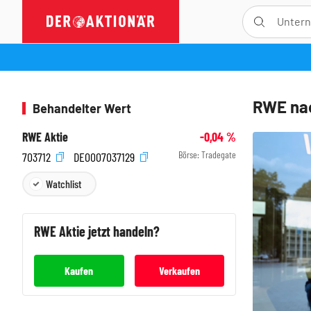
RWE nac
Behandelter Wert
RWE Aktie
-0,04
%
Börse:
Tradegate
703712
DE0007037129
Watchlist
RWE
Aktie jetzt handeln?
Kaufen
Verkaufen