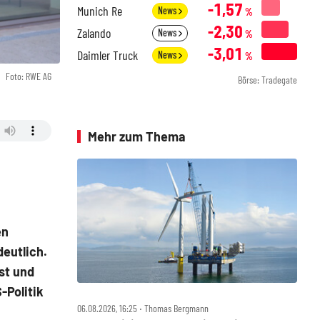
-1,57
Munich Re
News
%
-2,30
Zalando
News
%
-3,01
Daimler Truck
News
%
Foto: RWE AG
Börse: Tradegate
Mehr zum Thema
en
eutlich.
st und
-Politik
06.08.2026, 16:25 ‧ Thomas Bergmann