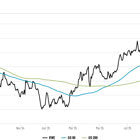
Nov '24
Jan '25
Mär '25
Mai '25
Jul '25
RWE
GD 90
GD 200