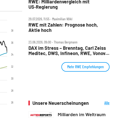
RWE: Milliardenvergleich mit
US‑Regierung
29.07.2026, 11:55 ‧ Maximilian Völkl
RWE mit Zahlen: Prognose hoch,
Aktie hoch
38
23.06.2026, 09:00 ‧ Thomas Bergmann
36
DAX im Stress – Brenntag, Carl Zeiss
Meditec, DWS, Infineon, RWE, Vonovia
34
im Check
Mehr RWE Empfehlungen
32
30
28
Unsere Neuerscheinungen
Alle
26
Neuerscheinungen
Milliarden im Weltraum