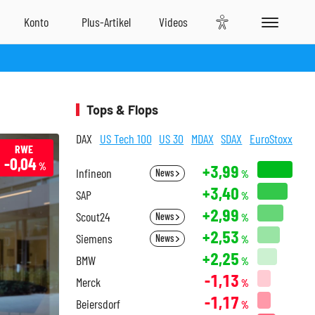
Tops & Flops
DAX
US Tech 100
US 30
MDAX
SDAX
EuroStoxx
RWE
-0,04
%
+3,99
Infineon
News
%
+3,40
SAP
%
+2,99
Scout24
News
%
+2,53
Siemens
News
%
+2,25
BMW
%
-1,13
Merck
%
-1,17
Beiersdorf
%