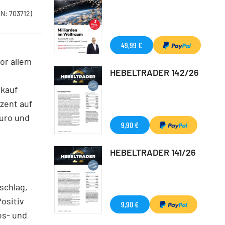
N: 703712)
49,99 €
or allem
HEBELTRADER 142/26
rkauf
zent auf
Euro und
9,90 €
HEBELTRADER 141/26
schlag,
ositiv
9,90 €
es- und