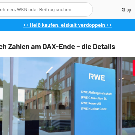
++ Heiß kaufen, eiskalt verdoppeln ++
h Zahlen am DAX-Ende – die Details