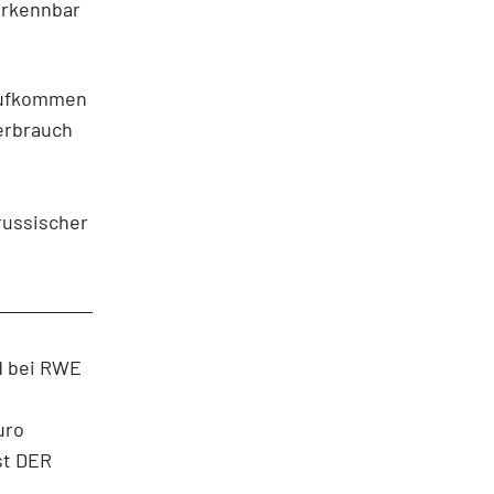
 erkennbar
daufkommen
erbrauch
russischer
d bei RWE
uro
st DER