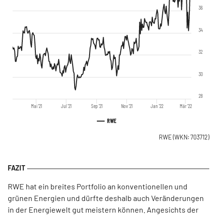
36
34
32
30
28
Mai '21
Jul '21
Sep '21
Nov '21
Jan '22
Mär '22
RWE
RWE
(WKN: 703712)
RWE hat ein breites Portfolio an konventionellen und
grünen Energien und dürfte deshalb auch Veränderungen
in der Energiewelt gut meistern können. Angesichts der