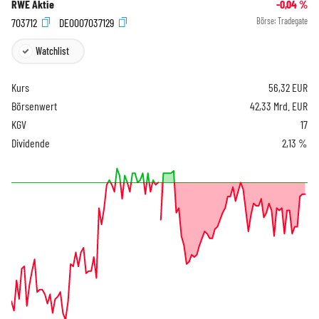
RWE Aktie
-0,04
%
703712
DE0007037129
Börse:
Tradegate
Watchlist
Kurs
56,32
EUR
Börsenwert
42,33 Mrd. EUR
KGV
17
Dividende
2,13 %