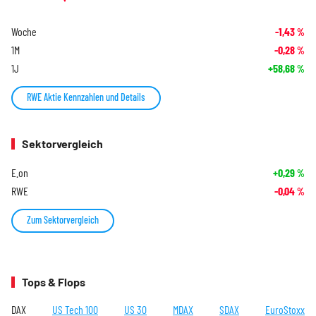
Woche
-1,43
%
1M
-0,28
%
1J
+58,68
%
RWE Aktie Kennzahlen und Details
Sektorvergleich
E.on
+0,29
%
RWE
-0,04
%
Zum Sektorvergleich
Tops & Flops
DAX
US Tech 100
US 30
MDAX
SDAX
EuroStoxx