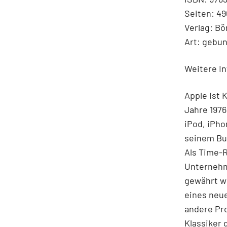
Seiten: 49
Verlag: B
Art: gebu
Weitere I
Apple ist 
Jahre 1976
iPod, iPho
seinem Buc
Als Time-R
Unternehm
gewährt wu
eines neu
andere Pr
Klassiker 