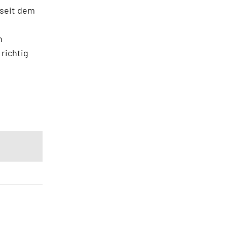
 seit dem
n
n
richtig