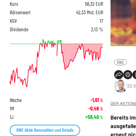
Kurs
56,32
EUR
Börsenwert
42,33 Mrd. EUR
KGV
17
Dividende
2,13 %
RWE
22.0
Woche
-1,61
%
DER AKTIONÄR
1M
-0,46
%
1J
+58,40
Bereits i
%
ausgefall
RWE Aktie Kennzahlen und Details
erneut ni