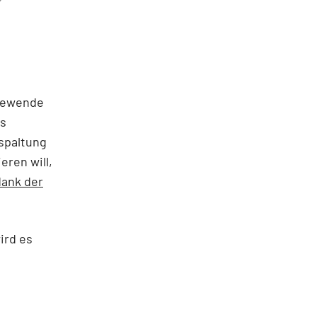
giewende
es
bspaltung
eren will,
dank der
ird es