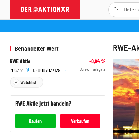
RWE-Akt
Behandelter Wert
RWE Aktie
-0,04
%
Börse:
Tradegate
703712
DE0007037129
Watchlist
RWE
Aktie jetzt handeln?
Kaufen
Verkaufen