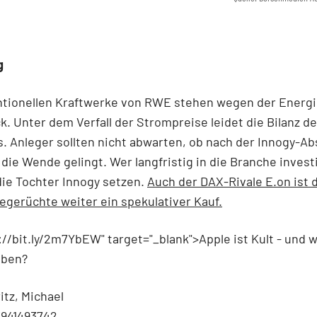
g
ntionellen Kraftwerke von RWE stehen wegen der Ener
k. Unter dem Verfall der Strompreise leidet die Bilanz d
. Anleger sollten nicht abwarten, ob nach der Innogy-A
g die Wende gelingt. Wer langfristig in die Branche investi
 die Tochter Innogy setzen.
Auch der DAX-Rivale E.on ist 
gerüchte weiter ein spekulativer Kauf.
://bit.ly/2m7YbEW" target="_blank">Apple ist Kult - und w
iben?
itz, Michael
3941493742