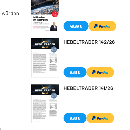
en würden
49,99 €
HEBELTRADER 142/26
9,90 €
HEBELTRADER 141/26
9,90 €
G