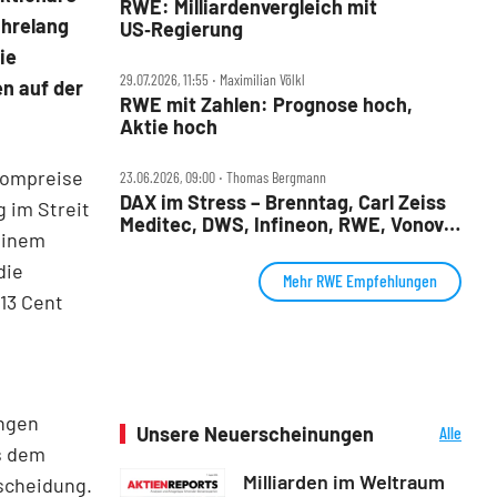
RWE: Milliardenvergleich mit
ahrelang
US‑Regierung
ie
29.07.2026, 11:55 ‧ Maximilian Völkl
n auf der
RWE mit Zahlen: Prognose hoch,
Aktie hoch
trompreise
23.06.2026, 09:00 ‧ Thomas Bergmann
DAX im Stress – Brenntag, Carl Zeiss
 im Streit
Meditec, DWS, Infineon, RWE, Vonovia
einem
im Check
die
Mehr RWE Empfehlungen
13 Cent
ungen
Unsere Neuerscheinungen
Alle
Neuerscheinungen
s dem
Milliarden im Weltraum
scheidung.