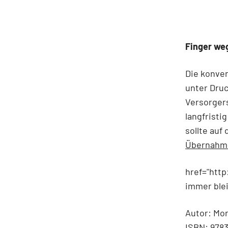
Finger we
Die konve
unter Druc
Versorgers
langfristi
sollte auf
Übernahme
href="http
immer ble
Autor: Mor
ISBN: 978