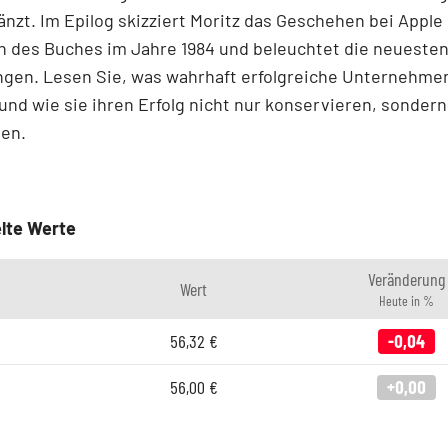
änzt. Im Epilog skizziert Moritz das Geschehen bei Apple
n des Buches im Jahre 1984 und beleuchtet die neueste
ngen. Lesen Sie, was wahrhaft erfolgreiche Unternehme
nd wie sie ihren Erfolg nicht nur konservieren, sondern 
ten.
lte Werte
Veränderung
Wert
Heute in %
56,32
€
-0,04
56,00
€
+0,00