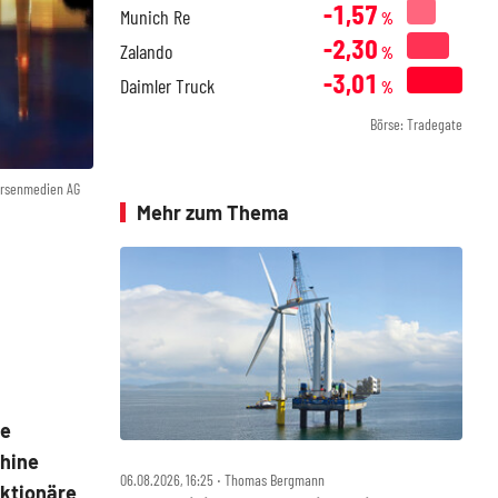
-1,57
Munich Re
%
-2,30
Zalando
%
-3,01
Daimler Truck
%
Börse: Tradegate
örsenmedien AG
Mehr zum Thema
de
chine
06.08.2026, 16:25 ‧ Thomas Bergmann
Aktionäre