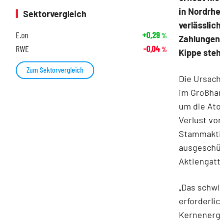
in Nordrhe
Sektorvergleich
verlässlic
E.on
+0,29
%
Zahlungen
RWE
-0,04
%
Kippe ste
Zum Sektorvergleich
Die Ursach
im Großha
um die At
Verlust vo
Stammaktie
ausgeschü
Aktiengatt
„Das schw
erforderl
Kernenergi