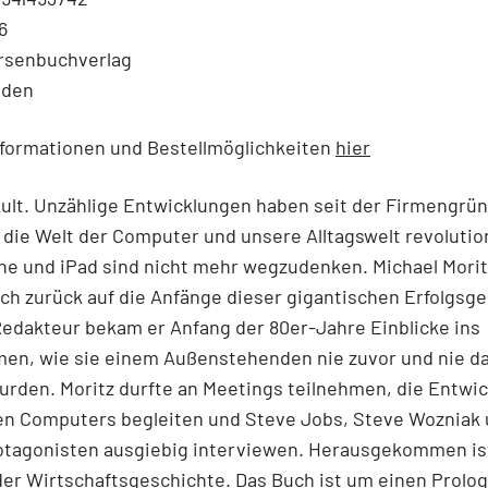
6
örsenbuchverlag
nden
nformationen und Bestellmöglichkeiten
hier
Kult. Unzählige Entwicklungen haben seit der Firmengrü
 die Welt der Computer und unsere Alltagswelt revolution
ne und iPad sind nicht mehr wegzudenken. Michael Moritz
h zurück auf die Anfänge dieser gigantischen Erfolgsge
edakteur bekam er Anfang der 80er-Jahre Einblicke ins
en, wie sie einem Außenstehenden nie zuvor und nie d
rden. Moritz durfte an Meetings teilnehmen, die Entwi
en Computers begleiten und Steve Jobs, Steve Wozniak
otagonisten ausgiebig interviewen. Herausgekommen is
der Wirtschaftsgeschichte. Das Buch ist um einen Prolo