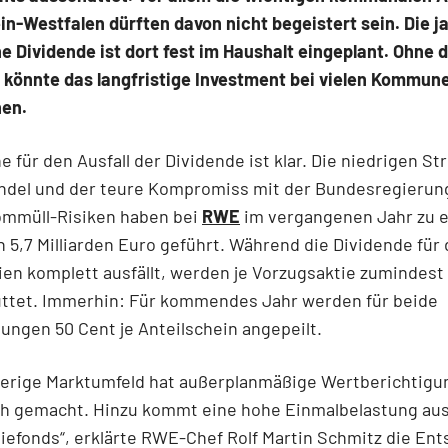
in-Westfalen dürften davon nicht begeistert sein. Die j
he Dividende ist dort fest im Haushalt eingeplant. Ohne d
 könnte das langfristige Investment bei vielen Kommune
hen.
e für den Ausfall der Dividende ist klar. Die niedrigen S
ndel und der teure Kompromiss mit der Bundesregierung
ommüll-Risiken haben bei
RWE
im vergangenen Jahr zu 
n 5,7 Milliarden Euro geführt. Während die Dividende für 
n komplett ausfällt, werden je Vorzugsaktie zumindest 
ttet. Immerhin: Für kommendes Jahr werden für beide
ungen 50 Cent je Anteilschein angepeilt.
ierige Marktumfeld hat außerplanmäßige Wertberichtig
ich gemacht. Hinzu kommt eine hohe Einmalbelastung au
efonds“, erklärte RWE-Chef Rolf Martin Schmitz die Ent