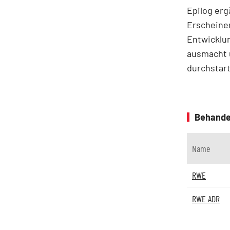
Epilog erg
Erscheine
Entwicklu
ausmacht u
durchstar
Behande
Name
RWE
RWE ADR