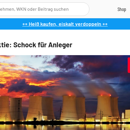
++ Heiß kaufen, eiskalt verdoppeln ++
ie: Schock für Anleger