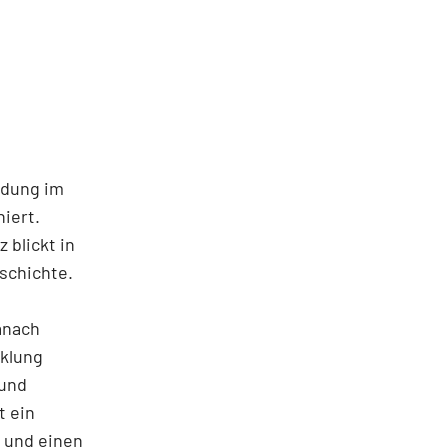
ndung im
iert.
 blickt in
schichte.
anach
cklung
 und
t ein
g und einen