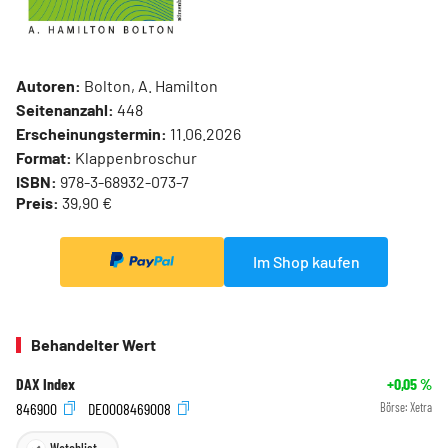
Autoren:
Bolton, A. Hamilton
Seitenanzahl:
448
Erscheinungstermin:
11.06.2026
Format:
Klappenbroschur
ISBN:
978-3-68932-073-7
Preis:
39,90 €
Im Shop kaufen
Behandelter Wert
DAX Index
+0,05
%
846900
DE0008469008
Börse:
Xetra