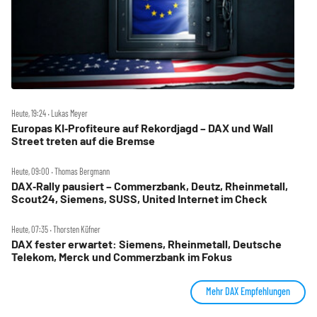
Heute, 19:24 ‧ Lukas Meyer
Europas KI‑Profiteure auf Rekordjagd – DAX und Wall
Street treten auf die Bremse
Heute, 09:00 ‧ Thomas Bergmann
DAX‑Rally pausiert – Commerzbank, Deutz, Rheinmetall,
Scout24, Siemens, SUSS, United Internet im Check
Heute, 07:35 ‧ Thorsten Küfner
DAX fester erwartet: Siemens, Rheinmetall, Deutsche
Telekom, Merck und Commerzbank im Fokus
Mehr DAX Empfehlungen