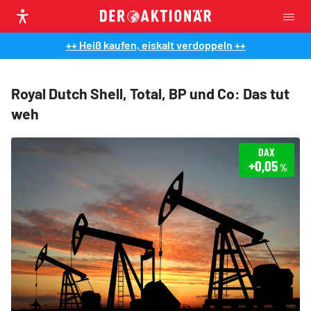
++ Heiß kaufen, eiskalt verdoppeln ++
Royal Dutch Shell, Total, BP und Co: Das tut
weh
DAX
+0,05
%