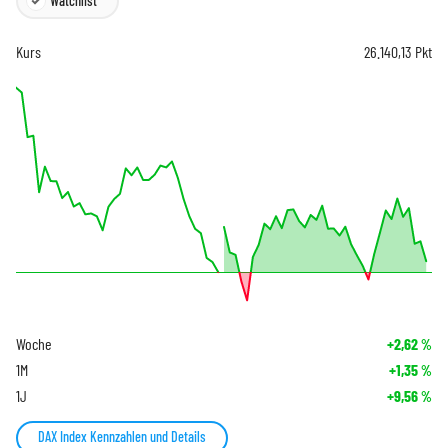
Watchlist
Kurs
26.140,13
Pkt
Woche
+2,62
%
1M
+1,35
%
1J
+9,56
%
DAX Index Kennzahlen und Details