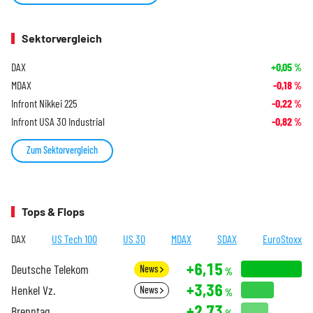
Sektorvergleich
DAX
+0,05
%
MDAX
-0,18
%
Infront Nikkei 225
-0,22
%
Infront USA 30 Industrial
-0,82
%
Zum Sektorvergleich
Tops & Flops
DAX
US Tech 100
US 30
MDAX
SDAX
EuroStoxx
+6,15
Deutsche Telekom
News
%
+3,36
Henkel Vz.
News
%
+2,73
Brenntag