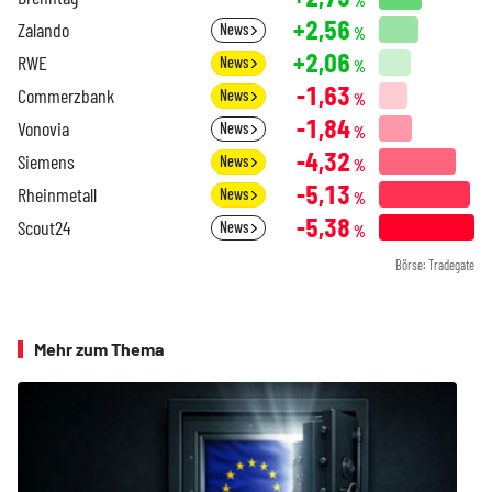
%
+2,56
Zalando
News
%
+2,06
RWE
News
%
-1,63
Commerzbank
News
%
-1,84
Vonovia
News
%
-4,32
Siemens
News
%
-5,13
Rheinmetall
News
%
-5,38
Scout24
News
%
Börse: Tradegate
Mehr zum Thema