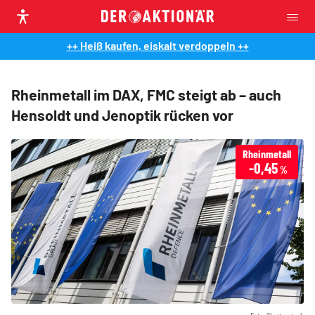
++ Heiß kaufen, eiskalt verdoppeln ++
Rheinmetall im DAX, FMC steigt ab – auch
Hensoldt und Jenoptik rücken vor
Rheinmetall
-0,45
%