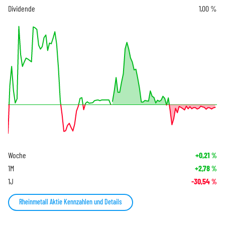
Dividende
1,00 %
Woche
+0,21
%
1M
+2,78
%
1J
-30,54
%
Rheinmetall Aktie Kennzahlen und Details