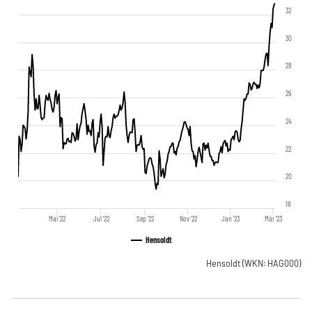
32
30
28
26
24
22
20
18
Mai '22
Jul '22
Sep '22
Nov '22
Jan '23
Mär '23
Hensoldt
Hensoldt
(WKN: HAG000)