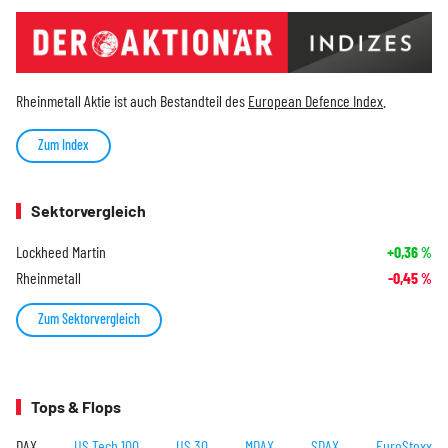
Rheinmetall Aktie ist auch Bestandteil des
European Defence Index
.
Zum Index
Sektorvergleich
Lockheed Martin
+0,36
%
Rheinmetall
-0,45
%
Zum Sektorvergleich
Tops & Flops
DAX
US Tech 100
US 30
MDAX
SDAX
EuroStoxx