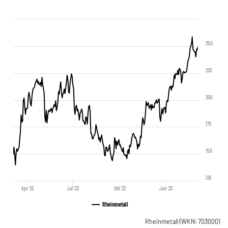
250
225
200
175
150
125
Apr '22
Jul '22
Okt '22
Jan '23
Rheinmetall
Rheinmetall
(WKN: 703000)