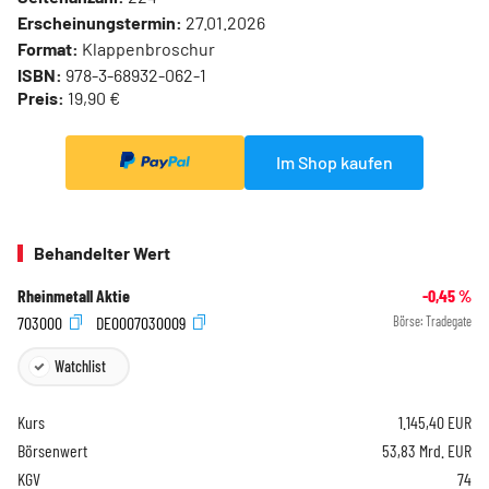
Erscheinungstermin:
27.01.2026
Format:
Klappenbroschur
ISBN:
978-3-68932-062-1
Preis:
19,90 €
Im Shop kaufen
Behandelter Wert
Rheinmetall Aktie
-0,45
%
703000
DE0007030009
Börse:
Tradegate
Watchlist
Kurs
1.145,40
EUR
Börsenwert
53,83 Mrd. EUR
KGV
74