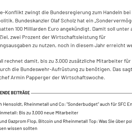
e-Konflikt zwingt die Bundesregierung zum Handeln bei
litik. Bundeskanzler Olaf Scholz hat ein „Sondervermög
atten 100 Milliarden Euro angekündigt. Damit soll unte
iel, zwei Prozent der Wirtschaftsleistung für
ngsausgaben zu nutzen, noch in diesem Jahr erreicht w
l rechnet damit, bis zu 3.000 zusätzliche Mitarbeiter fü
durch die Bundeswehr-Aufrüstung zu benötigen. Das sag
chef Armin Papperger der Wirtschaftswoche.
h Hensoldt, Rheinmetall und Co: "Sonderbudget" auch für SFC E
nmetall: Bis zu 3.000 neue Mitarbeiter
und Gazprom Flop, Bitcoin und Rheinmetall Top: Was Sie über po
sen wissen sollten