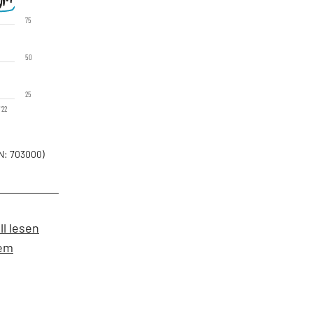
75
50
25
'22
N: 703000)
l lesen
uem