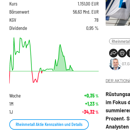
Kurs
1.151,00
EUR
Börsenwert
56,63 Mrd. EUR
KGV
78
Dividende
0,95 %
Rheinmetal
07.0
DER AKTIONÄR
Rüstungsa
Woche
+0,35
%
im Fokus d
1M
+1,23
%
summieren 
1J
-34,32
%
Prozent. S
Rheinmetall Aktie Kennzahlen und Details
Analysten 