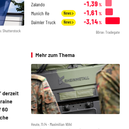
-1,39
Zalando
%
-1,61
Munich Re
News
%
-3,14
Daimler Truck
News
%
o: Shutterstock
Börse: Tradegate
Mehr zum Thema
 derzeit
kraine
f 60
iche
Heute, 11:14 ‧ Maximilian Völkl