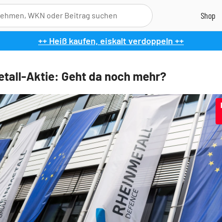
++ Heiß kaufen, eiskalt verdoppeln ++
tall-Aktie: Geht da noch mehr?