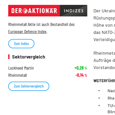
Der Ukrain
Rüstungspo
Rheinmetall Aktie ist auch Bestandteil des
Höhe von s
European Defence Index
.
das NATO-Z
Verteidigu
Zum Index
Rheinmetal
Sektorvergleich
Aufträge 
Vorstands
Lockheed Martin
+0,28
%
Rheinmetall
-0,14
%
Zum Sektorvergleich
Nac
Rhei
TUI 
Bör