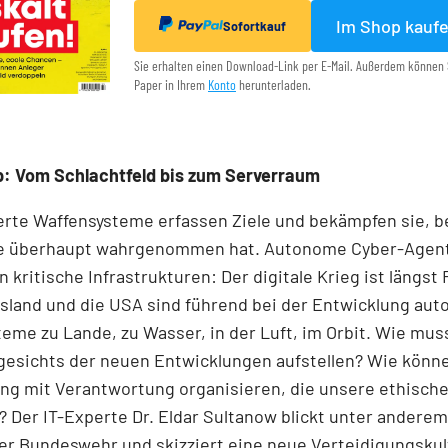
Im Shop kauf
Sofortkauf
Sie erhalten einen Download-Link per E-Mail. Außerdem können 
Paper in Ihrem
Konto
herunterladen.
p: Vom Schlachtfeld bis zum Serverraum
rte Waffensysteme erfassen Ziele und bekämpfen sie, b
e überhaupt wahrgenommen hat. Autonome Cyber-Agen
 kritische Infrastrukturen: Der digitale Krieg ist längst 
sland und die USA sind führend bei der Entwicklung au
eme zu Lande, zu Wasser, in der Luft, im Orbit. Wie mus
esichts der neuen Entwicklungen aufstellen? Wie könne
ng mit Verantwortung organisieren, die unsere ethisch
t? Der IT-Experte Dr. Eldar Sultanow blickt unter anderem
er Bundeswehr und skizziert eine neue Verteidigungskul