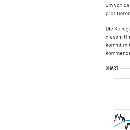
um von de
profitiere
Die Kolleg
diesem Hin
kommt mit
kommenden