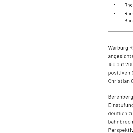
Rhe
Rhei
Bun
Warburg Re
angesicht
150 auf 2
positiven 
Christian 
Berenberg 
Einstufung
deutlich z
bahnbrech
Perspektiv