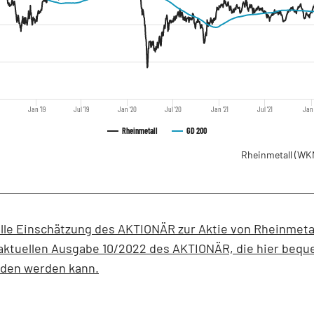
Jan '19
Jul '19
Jan '20
Jul '20
Jan '21
Jul '21
Jan 
Rheinmetall
GD 200
Rheinmetall
(WK
lle Einschätzung des AKTIONÄR zur Aktie von Rheinmetal
 aktuellen Ausgabe 10/2022 des AKTIONÄR, die hier beq
aden werden kann.