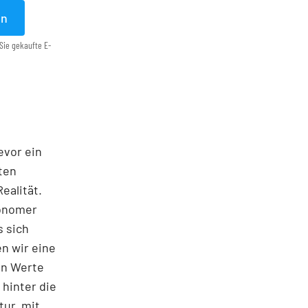
en
Sie gekaufte E-
evor ein
ten
Realität.
tonomer
s sich
n wir eine
en Werte
 hinter die
tur, mit