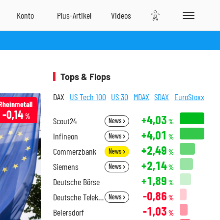
Tops & Flops
DAX
US Tech 100
US 30
MDAX
SDAX
EuroStoxx
Rheinmetall
-0,14
%
+4,03
Scout24
News
%
+4,01
Infineon
News
%
+2,49
Commerzbank
News
%
+2,14
Siemens
News
%
+1,89
Deutsche Börse
%
-0,86
Deutsche Telekom
News
%
-1,03
Beiersdorf
%