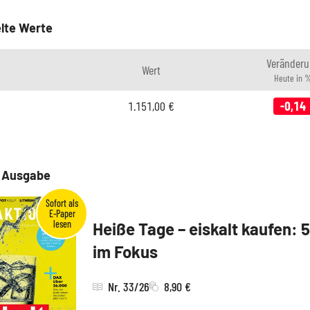
lte Werte
Veränderu
Wert
Heute in 
1.151,00
€
-0,14
e Ausgabe
Heiße Tage – eiskalt kaufen: 
im Fokus
Nr. 33/26
8,90 €