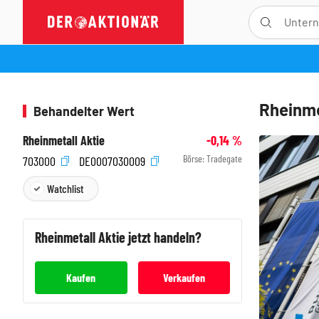
Rheinme
Behandelter Wert
Rheinmetall Aktie
-0,14
%
Börse:
Tradegate
703000
DE0007030009
Watchlist
Rheinmetall
Aktie jetzt handeln?
Kaufen
Verkaufen