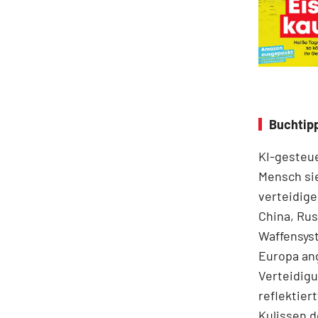
Buchtip
KI-gesteue
Mensch si
verteidigen
China, Rus
Waffensyst
Europa ang
Verteidigu
reflektier
Kulissen d