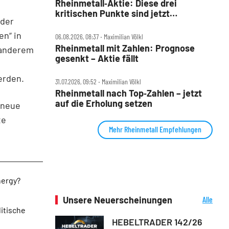
Rheinmetall‑Aktie: Diese drei
kritischen Punkte sind jetzt
 der
entscheidend
en“ in
06.08.2026, 08:37 ‧ Maximilian Völkl
Rheinmetall mit Zahlen: Prognose
r anderem
gesenkt – Aktie fällt
erden.
31.07.2026, 09:52 ‧ Maximilian Völkl
Rheinmetall nach Top‑Zahlen – jetzt
auf die Erholung setzen
r neue
te
Mehr Rheinmetall Empfehlungen
nergy?
Unsere Neuerscheinungen
Alle
Neuerscheinungen
litische
HEBELTRADER 142/26