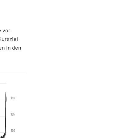
e vor
ursziel
en in den
150
125
100