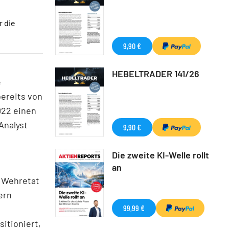
r die
9,90 €
HEBELTRADER 141/26
e
ereits von
022 einen
Analyst
9,90 €
Die zweite KI-Welle rollt
an
n Wehretat
ern
99,99 €
itioniert,