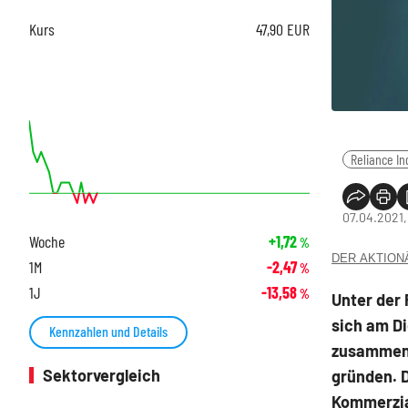
Kurs
47,90
EUR
Reliance In
07.04.2021,
Woche
+1,72
%
DER AKTIONÄR
1M
-2,47
%
1J
-13,58
%
Unter der 
sich am Di
Kennzahlen und Details
zusammeng
Sektorvergleich
gründen. D
Kommerzia