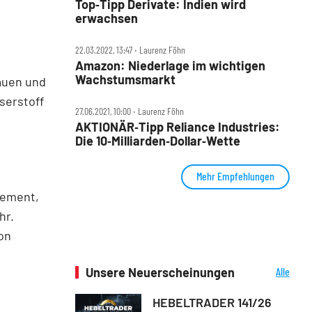
Top‑Tipp Derivate: Indien wird
erwachsen
22.03.2022, 13:47 ‧ Laurenz Föhn
Amazon: Niederlage im wichtigen
Wachstumsmarkt
bauen und
serstoff
27.06.2021, 10:00 ‧ Laurenz Föhn
AKTIONÄR‑Tipp Reliance Industries:
Die 10‑Milliarden‑Dollar‑Wette
Mehr Empfehlungen
Zement,
hr.
on
Unsere Neuerscheinungen
Alle
Neuerscheinungen
HEBELTRADER 141/26