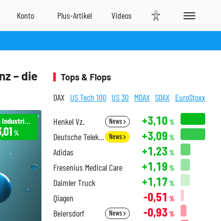
z – die
Tops & Flops
DAX
US Tech 100
US 30
MDAX
SDAX
EuroStoxx
+3,10
Reliance Industries Ltd. (GDRs144A)2/IR10
Henkel Vz.
News
%
,01
+3,09
%
Deutsche Telekom
News
%
+1,23
Adidas
%
+1,19
Fresenius Medical Care
%
+1,17
Daimler Truck
%
-0,51
Qiagen
%
-0,93
Beiersdorf
News
%