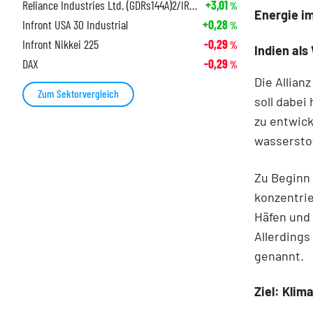
Reliance Industries Ltd. (GDRs144A)2/IR10
+3,01
%
Energie im
Infront USA 30 Industrial
+0,28
%
Infront Nikkei 225
-0,29
%
Indien als
DAX
-0,29
%
Die Allian
Zum Sektorvergleich
soll dabei
zu entwic
wassersto
Zu Beginn 
konzentrie
Häfen und 
Allerdings
genannt.
Ziel: Klim