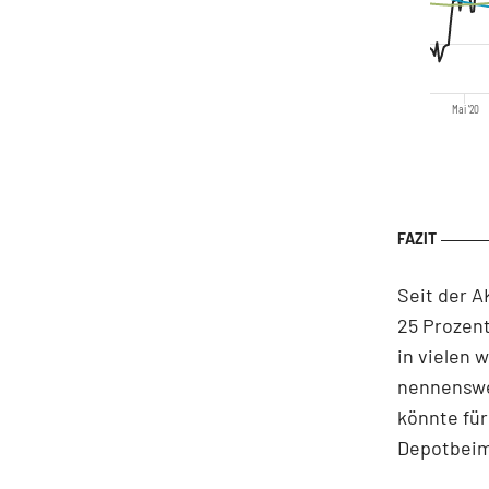
Mai '20
Seit der A
25 Prozent
in vielen
nennenswe
könnte für
Depotbeim