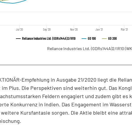
Jul '20
Sep '20
Nov '20
Jan '21
Mär '21
Reliance Industries Ltd. (GDRs144A)2/IR10
GD 100
GD 200
Reliance Industries Ltd. (GDRs144A)2/IR10
(WK
KTIONÄR-Empfehlung in Ausgabe 21/2020 liegt die Relia
 im Plus. Die Perspektiven sind weiterhin gut. Das Kong
 wachstumsstarken Feldern engagiert und zudem gibt es
rte Konkurrenz in Indien. Das Engagement im Wasserst
 weitere Kursfantasie sorgen. Die Aktie bleibt eine attra
ischung.