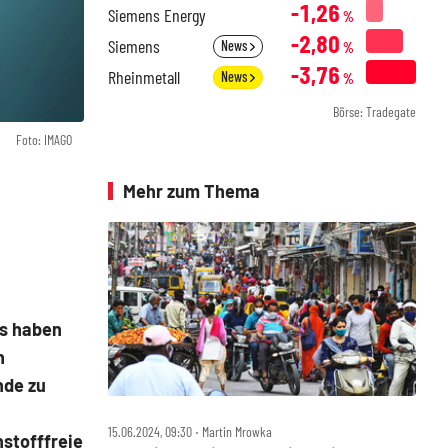
-1,26
Siemens Energy
%
-2,80
Siemens
News
%
-3,76
Rheinmetall
News
%
Börse: Tradegate
Foto: IMAGO
Mehr zum Thema
es haben
n
nde zu
15.06.2024, 09:30 ‧ Martin Mrowka
stofffreie