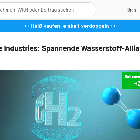
++ Heiß kaufen, eiskalt verdoppeln ++
e Industries: Spannende Wasserstoff-Allian
+3