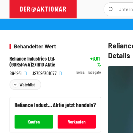
Relianc
Behandelter Wert
Details
Reliance Industries Ltd.
+3,01
(GDRs144A)2/IR10 Aktie
%
Börse:
Tradegate
884241
US7594701077
Watchlist
Reliance Industries Ltd. (GDRs144A)2/IR10
Aktie jetzt handeln?
Kaufen
Verkaufen