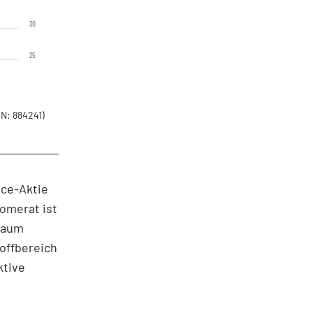
30
25
N: 884241)
nce-Aktie
lomerat ist
 kaum
offbereich
ktive