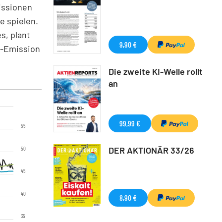
issionen
e spielen.
s, plant
9,90 €
l-Emission
Die zweite KI-Welle rollt
an
99,99 €
55
DER AKTIONÄR 33/26
50
45
40
8,90 €
35