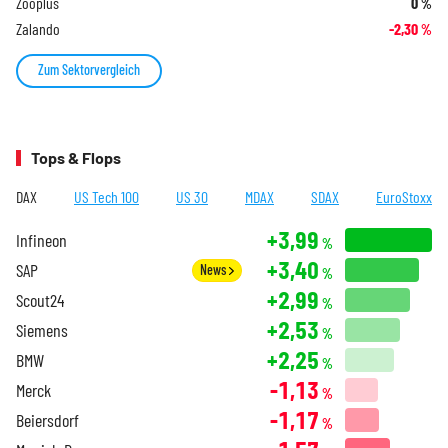
Zooplus
0
%
Zalando
-2,30
%
Zum Sektorvergleich
Tops & Flops
DAX
US Tech 100
US 30
MDAX
SDAX
EuroStoxx
+3,99
Infineon
%
+3,40
SAP
News
%
+2,99
Scout24
%
+2,53
Siemens
%
+2,25
BMW
%
-1,13
Merck
%
-1,17
Beiersdorf
%