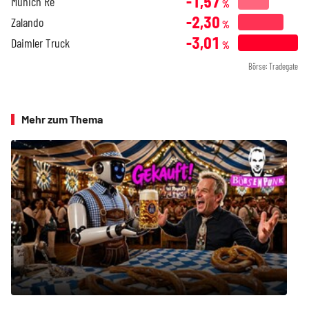
-1,57
Munich Re
%
-2,30
Zalando
%
-3,01
Daimler Truck
%
Börse: Tradegate
Mehr zum Thema