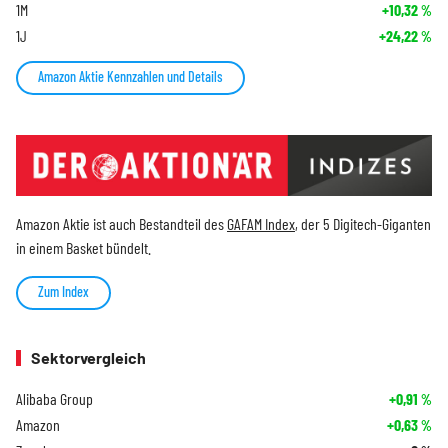
1M
+10,32
%
1J
+24,22
%
Amazon Aktie Kennzahlen und Details
Amazon Aktie ist auch Bestandteil des
GAFAM Index
, der 5 Digitech-Giganten
in einem Basket bündelt.
Zum Index
Sektorvergleich
Alibaba Group
+0,91
%
Amazon
+0,63
%