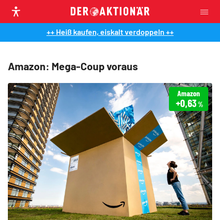
++ Heiß kaufen, eiskalt verdoppeln ++
Amazon: Mega-Coup voraus
Amazon
+0,63
%