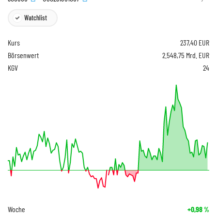
Watchlist
Kurs
237,40
EUR
Börsenwert
2.548,75 Mrd. EUR
KGV
24
Woche
+0,98
%