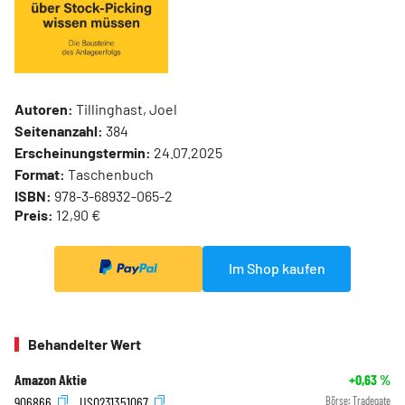
Autoren:
Tillinghast, Joel
Seitenanzahl:
384
Erscheinungstermin:
24.07.2025
Format:
Taschenbuch
ISBN:
978-3-68932-065-2
Preis:
12,90 €
Im Shop kaufen
Behandelter Wert
Amazon Aktie
+0,63
%
906866
US0231351067
Börse:
Tradegate