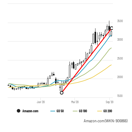
3500
3000
2500
2000
1500
Jan '20
Mai '20
Sep '20
Amazon.com
GD 50
GD 100
GD 200
Amazon.com
(WKN: 906866)