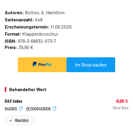
Autoren:
Bolton, A. Hamilton
Seitenanzahl:
448
Erscheinungstermin:
11.06.2026
Format:
Klappenbroschur
ISBN:
978-3-68932-073-7
Preis:
39,90 €
Im Shop kaufen
Behandelter Wert
DAX Index
-0,29
%
846900
DE0008469008
Börse:
Xetra
Watchlist