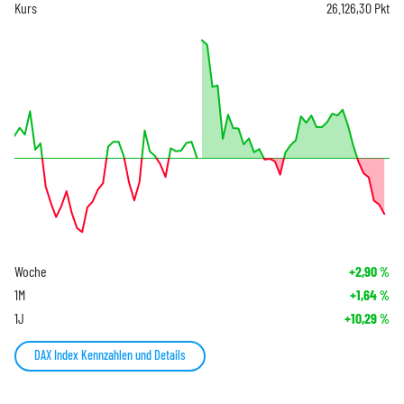
Kurs
26.126,30
Pkt
Woche
+2,90
%
1M
+1,64
%
1J
+10,29
%
DAX Index Kennzahlen und Details