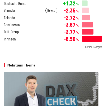
+1,32
Deutsche Börse
%
-2,35
Vonovia
News
%
-2,72
Zalando
%
-3,67
Continental
%
-3,77
DHL Group
%
-6,50
Infineon
%
Börse: Tradegate
Mehr zum Thema