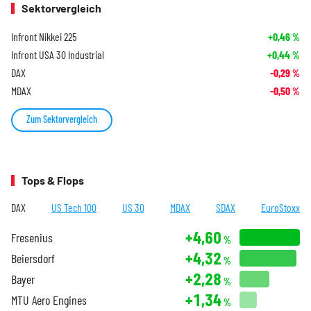
Sektorvergleich
Infront Nikkei 225
+0,46
%
Infront USA 30 Industrial
+0,44
%
DAX
-0,29
%
MDAX
-0,50
%
Zum Sektorvergleich
Tops & Flops
DAX
US Tech 100
US 30
MDAX
SDAX
EuroStoxx
+4,60
Fresenius
%
+4,32
Beiersdorf
%
+2,28
Bayer
%
+1,34
MTU Aero Engines
%