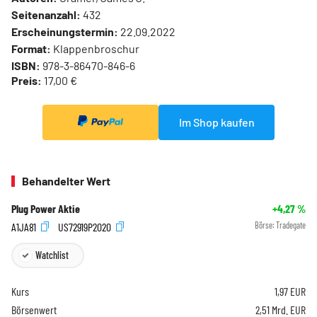
Seitenanzahl:
432
Erscheinungstermin:
22.09.2022
Format:
Klappenbroschur
ISBN:
978-3-86470-846-6
Preis:
17,00 €
Im Shop kaufen
Behandelter Wert
Plug Power Aktie
+4,27
%
A1JA81
US72919P2020
Börse:
Tradegate
Watchlist
Kurs
1,97
EUR
Börsenwert
2,51 Mrd. EUR