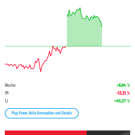
Woche
+6,04
%
1M
-13,21
%
1J
+45,27
%
Plug Power Aktie Kennzahlen und Details