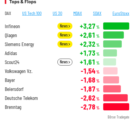
Tops & Flops
DAX
US Tech 100
US 30
MDAX
SDAX
EuroStoxx
+3,27
Infineon
News
%
+2,61
Qiagen
News
%
+2,32
Siemens Energy
News
%
+1,73
Adidas
%
+1,61
Scout24
News
%
-1,54
Volkswagen Vz.
%
-1,68
Bayer
%
-1,87
Beiersdorf
%
-2,62
Deutsche Telekom
%
-2,78
Brenntag
%
Börse: Tradegate