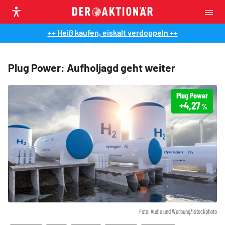
++ Heiß kaufen, eiskalt verdoppeln ++
Plug Power: Aufholjagd geht weiter
Plug Power
+4,27
%
Foto: Audio und Werbung/istockphoto