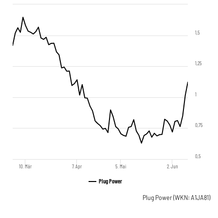
1,5
1,25
1
0,75
0,5
10. Mär
7. Apr
5. Mai
2. Jun
Plug Power
Plug Power
(WKN: A1JA81)