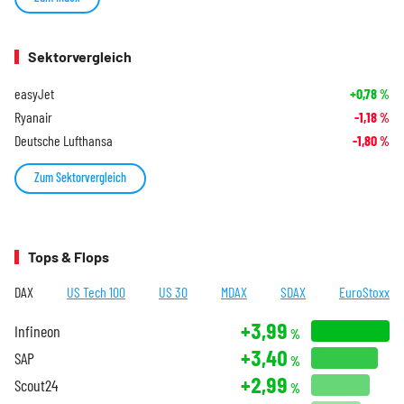
Sektorvergleich
easyJet
+0,78
%
Ryanair
-1,18
%
Deutsche Lufthansa
-1,80
%
Zum Sektorvergleich
Tops & Flops
DAX
US Tech 100
US 30
MDAX
SDAX
EuroStoxx
+3,99
Infineon
%
+3,40
SAP
%
+2,99
Scout24
%