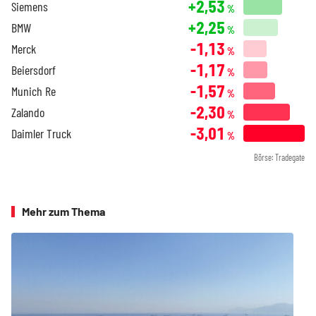
+2,53
Siemens
%
+2,25
BMW
%
-1,13
Merck
%
-1,17
Beiersdorf
%
-1,57
Munich Re
%
-2,30
Zalando
%
-3,01
Daimler Truck
%
Börse: Tradegate
Mehr zum Thema