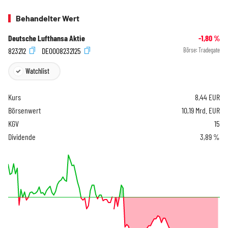
Behandelter Wert
Deutsche Lufthansa Aktie
-1,80
%
823212
DE0008232125
Börse:
Tradegate
Watchlist
Kurs
8,44
EUR
Börsenwert
10,19 Mrd. EUR
KGV
15
Dividende
3,89 %