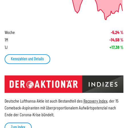
Woche
-5,24
%
1M
-14,58
%
1J
+17,38
%
Kennzahlen und Details
Deutsche Lufthansa Aktie ist auch Bestandteil des
Recovery Index
, der 15
Comeback-Aspiranten mit überproportionalem Aufwärtspotenzial nach
Ende der Corona-Krise bündelt.
Zum Index