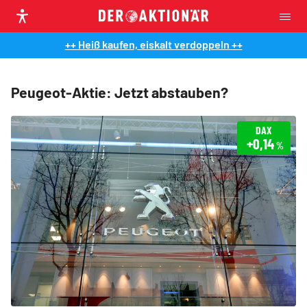
++ Heiß kaufen, eiskalt verdoppeln ++
Peugeot-Aktie: Jetzt abstauben?
DAX
+0,14
%