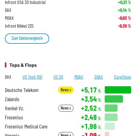
Infront USA 30 Industrial
+0,21
%
DAX
+0,14
%
MDAX
-0,03
%
Infront Nikkei 225
-0,30
%
Zum Sektorvergleich
Tops & Flops
DAX
US Tech 100
US 30
MDAX
SDAX
EuroStoxx
+5,17
Deutsche Telekom
News
%
+3,54
Zalando
%
+2,52
Henkel Vz.
News
%
+2,49
Fresenius
%
+1,96
Fresenius Medical Care
%
-1,09
Vonovia
News