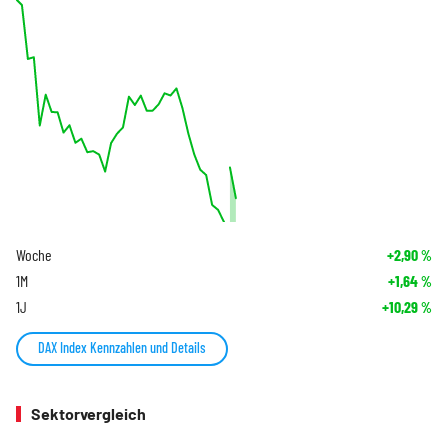
Woche
+2,90
%
1M
+1,64
%
1J
+10,29
%
DAX Index Kennzahlen und Details
Sektorvergleich