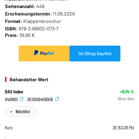
Seitenanzahl:
448
Erscheinungstermin:
11.06.2026
Format:
Klappenbroschur
ISBN:
978-3-68932-073-7
Preis:
39,90 €
Im Shop kaufen
Behandelter Wert
DAX Index
+0,14
%
846900
DE0008469008
Börse:
Xetra
Watchlist
Kurs
26.163,09
Pkt