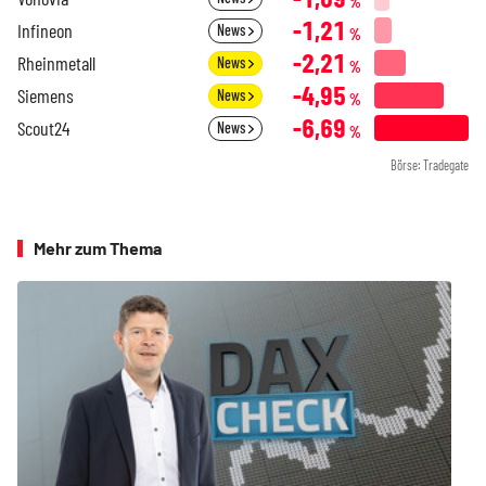
%
-1,21
Infineon
News
%
-2,21
Rheinmetall
News
%
-4,95
Siemens
News
%
-6,69
Scout24
News
%
Börse: Tradegate
Mehr zum Thema