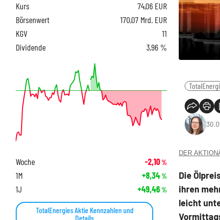
Kurs
74,06
EUR
Börsenwert
170,07 Mrd. EUR
KGV
11
Dividende
3,96 %
TotalEnerg
30.0
DER AKTIONÄR
Woche
-2,10
%
Die Ölprei
1M
+8,34
%
ihren meh
1J
+49,46
%
leicht unt
TotalEnergies Aktie Kennzahlen und
Vormittags
Details