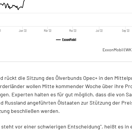
1
Jan '22
Mär '22
Mai '22
Jul '22
Sep '22
ExxonMobil
ExxonMobil
(WK
rückt die Sitzung des Ölverbunds Opec+ in den Mittelp
örderländer wollen Mitte kommender Woche über ihre Pr
gen. Experten halten es für gut möglich, dass die von Sa
d Russland angeführten Ölstaaten zur Stützung der Prei
zung beschließen werden.
 steht vor einer schwierigen Entscheidung", heißt es in 