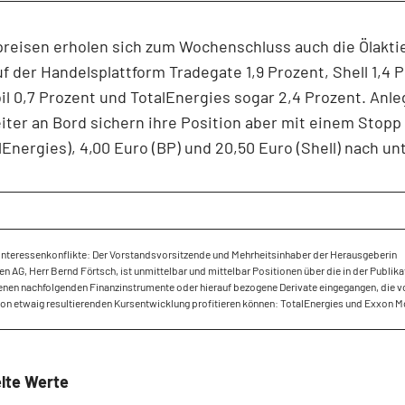
preisen erholen sich zum Wochenschluss auch die Ölakti
f der Handelsplattform Tradegate 1,9 Prozent, Shell 1,4 
l 0,7 Prozent und TotalEnergies sogar 2,4 Prozent. Anle
iter an Bord sichern ihre Position aber mit einem Stopp 
lEnergies), 4,00 Euro (BP) und 20,50 Euro (Shell) nach un
Interessenkonflikte: Der Vorstandsvorsitzende und Mehrheitsinhaber der Herausgeberin
 AG, Herr Bernd Förtsch, ist unmittelbar und mittelbar Positionen über die in der Publika
nen nachfolgenden Finanzinstrumente oder hierauf bezogene Derivate eingegangen, die v
ion etwaig resultierenden Kursentwicklung profitieren können: TotalEnergies und Exxon M
lte Werte