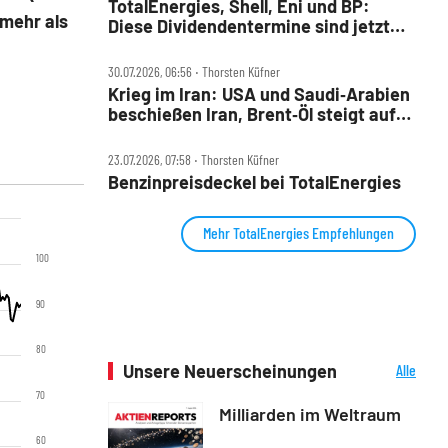
TotalEnergies, Shell, Eni und BP:
 mehr als
Diese Dividendentermine sind jetzt
wichtig
30.07.2026, 06:56 ‧ Thorsten Küfner
Krieg im Iran: USA und Saudi‑Arabien
beschießen Iran, Brent‑Öl steigt auf
88 Dollar
23.07.2026, 07:58 ‧ Thorsten Küfner
Benzinpreisdeckel bei TotalEnergies
Mehr TotalEnergies Empfehlungen
100
90
80
Unsere Neuerscheinungen
Alle
Neuerscheinungen
70
Milliarden im Weltraum
60