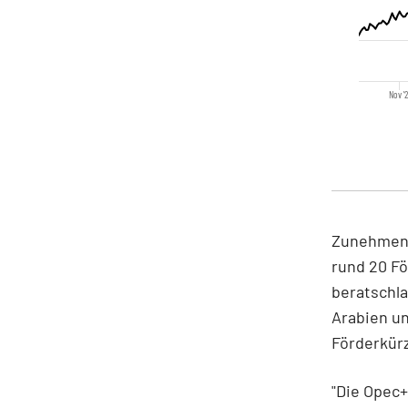
Nov '2
Zunehmend 
rund 20 F
beratschla
Arabien un
Förderkür
"Die Opec+