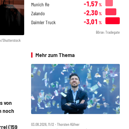
-1,57
Munich Re
%
-2,30
Zalando
%
-3,01
Daimler Truck
%
Börse: Tradegate
k/Shutterstock
Mehr zum Thema
s von
n noch
03.08.2026, 11:12 ‧ Thorsten Küfner
rel (159