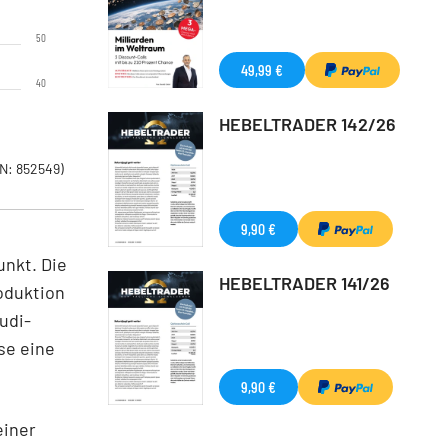
50
49,99 €
40
HEBELTRADER 142/26
N: 852549)
9,90 €
unkt. Die
HEBELTRADER 141/26
oduktion
udi-
se eine
9,90 €
einer