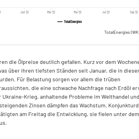
1
Jan '22
Mär '22
Mai '22
Jul '22
Sep '22
TotalEnergies
TotalEnergies
(WK
ren die Ölpreise deutlich gefallen. Kurz vor dem Wochen
was über ihren tiefsten Ständen seit Januar, die in dies
urden. Für Belastung sorgen vor allem die trüben
raussichten, die eine schwache Nachfrage nach Erdöl e
r Ukraine-Krieg, anhaltende Probleme im Welthandel und
s steigenden Zinsen dämpfen das Wachstum. Konjunkturd
ätigten am Freitag die Entwicklung, sie fielen unter dem
us.