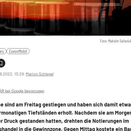
Foto: Maksim Safaniu
ies
ExxonMobil
9.2022, 13:29
‧
Marion Schlegel
 bei Google bevorzugen
se sind am Freitag gestiegen und haben sich damit etwa
rmonatigen Tiefständen erholt. Nachdem sie am Morge
er Druck gestanden hatten, drehten die Notierungen im
handel in die Gewinnzone. Gegen Mittag kostete ein Bar