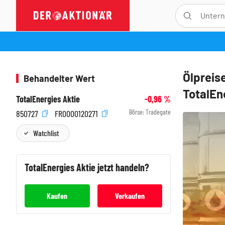
Ölpreis
Behandelter Wert
TotalEn
TotalEnergies Aktie
-0,96
%
Börse:
Tradegate
850727
FR0000120271
Watchlist
TotalEnergies
Aktie jetzt handeln?
Kaufen
Verkaufen