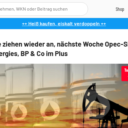
++ Heiß kaufen, eiskalt verdoppeln ++
e ziehen wieder an, nächste Woche Opec-S
ergies, BP & Co im Plus
To