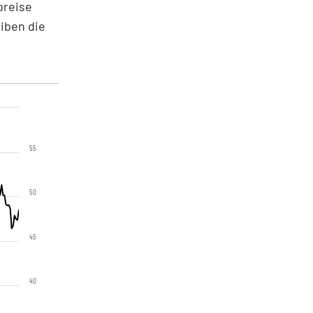
preise
iben die
55
50
45
40