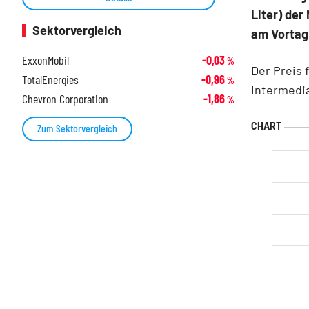
Liter) der
Sektorvergleich
am Vortag
ExxonMobil
-0,03
%
Der Preis 
TotalEnergies
-0,96
%
Intermedia
Chevron Corporation
-1,86
%
Zum Sektorvergleich