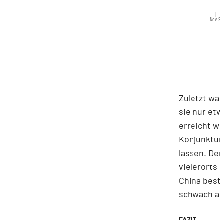
Nov '2
Zuletzt wa
sie nur et
erreicht w
Konjunktu
lassen. De
vielerort
China best
schwach a