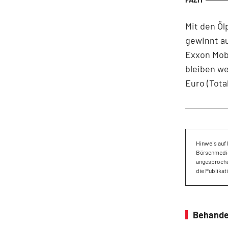
Mit den Öl
gewinnt au
Exxon Mobi
bleiben we
Euro (Tota
Hinweis auf 
Börsenmedien
angesproche
die Publikat
Behande