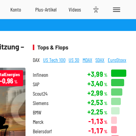
itzung –
Tops & Flops
DAX
US Tech 100
US 30
MDAX
SDAX
EuroStoxx
+3,99
talEnergies
Infineon
%
-0,96
+3,40
%
SAP
%
+2,99
Scout24
%
+2,53
Siemens
%
+2,25
BMW
%
-1,13
Merck
%
-1,17
Beiersdorf
%