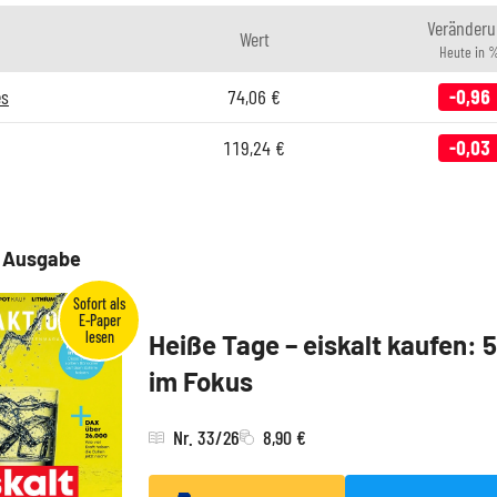
Veränderu
Wert
Heute in 
es
74,06
€
-0,96
119,24
€
-0,03
e Ausgabe
Heiße Tage – eiskalt kaufen: 
im Fokus
Nr. 33/26
8,90 €