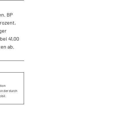
en. BP
Prozent,
ger
bei 41,00
ten ab.
tion
on der durch
obil.