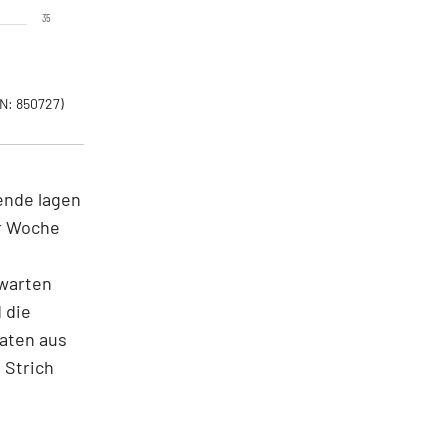
35
N: 850727)
ende lagen
er Woche
rwarten
 die
aten aus
 Strich