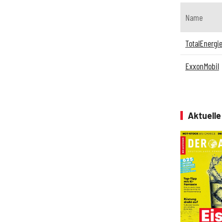
Name
TotalEnergi
ExxonMobil
Aktuell