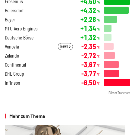
+4,60
Fresenius
%
+4,32
Beiersdorf
%
+2,28
Bayer
%
+1,34
MTU Aero Engines
%
+1,32
Deutsche Börse
%
-2,35
Vonovia
News
%
-2,72
Zalando
%
-3,67
Continental
%
-3,77
DHL Group
%
-6,50
Infineon
%
Börse: Tradegate
Mehr zum Thema