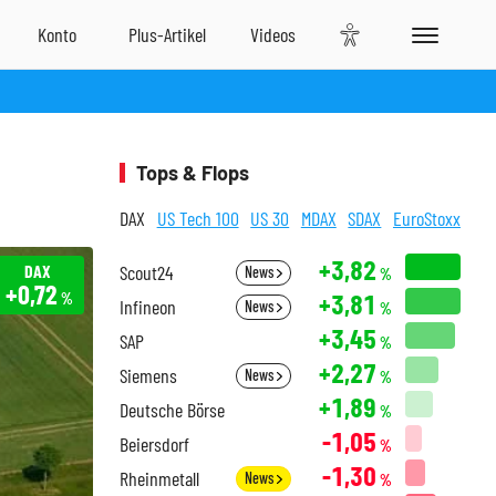
Tops & Flops
DAX
US Tech 100
US 30
MDAX
SDAX
EuroStoxx
+3,82
DAX
Scout24
News
%
+0,72
+3,81
%
Infineon
News
%
+3,45
SAP
%
+2,27
Siemens
News
%
+1,89
Deutsche Börse
%
-1,05
Beiersdorf
%
-1,30
Rheinmetall
News
%