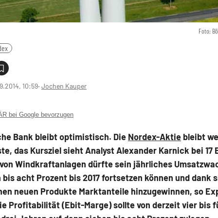
Foto: B
dex
9.2014, 10:59
‧
Jochen Kauper
 bei Google bevorzugen
he Bank bleibt optimistisch. Die
Nordex-Aktie
bleibt we
ste, das Kursziel sieht Analyst Alexander Karnick bei 17 
r von Windkraftanlagen dürfte sein jährliches Umsatzw
 bis acht Prozent bis 2017 fortsetzen können und dank 
chen neuen Produkte Marktanteile hinzugewinnen, so Ex
e Profitabilität (Ebit-Marge) sollte von derzeit vier bis 