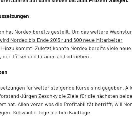
 drei Jahren auf dann sieben bis acht Prozent zulegen.
ussetzungen
n hat Nordex bereits gestellt. Um das weitere Wachstu
ird Nordex bis Ende 2015 rund 600 neue Mitarbeiter
Hinzu kommt: Zuletzt konnte Nordex bereits viele neue
, der Türkei und Litauen an Lad ziehen.
ben
ssetzungen für weiter steigende Kurse sind gegeben.
Al
rstand Jürgen Zeschky die Ziele für die nächsten beid
rt hat. Allen voran was die Profitabilität betrifft, will No
legen. Schwache Tage bleiben Kauftage!