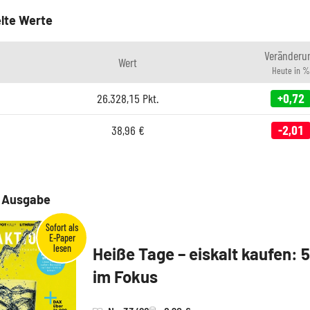
lte Werte
Veränderu
Wert
Heute in %
26.328,15
Pkt.
+0,72
38,96
€
-2,01
e Ausgabe
Heiße Tage – eiskalt kaufen: 
im Fokus