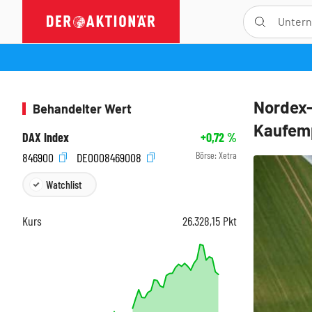
Nordex-
Behandelter Wert
Kaufem
DAX Index
+0,72
%
Börse:
Xetra
846900
DE0008469008
Watchlist
Kurs
26.328,15
Pkt