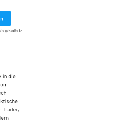
en
Sie gekaufte E-
 in die
ton
sch
aktische
 Trader,
dern