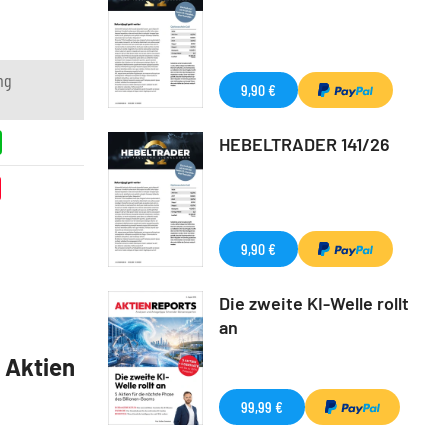
ng
9,90 €
HEBELTRADER 141/26
9,90 €
Die zweite KI-Welle rollt
an
5 Aktien
99,99 €