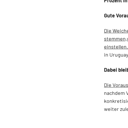
Prozent in
Gute Vora
Die Weiche
stemmen,w
einstellen.
in Uruguay
Dabei blei
Die Vorau
nachdem Vo
konkretisie
weiter zu