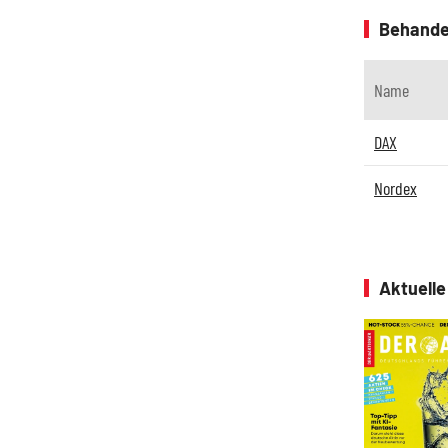
Behande
Name
DAX
Nordex
Aktuell