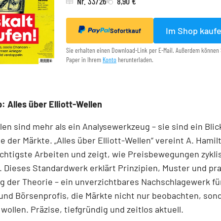
Nr. 33/26
8,90 €
Im Shop kauf
Sofortkauf
Sie erhalten einen Download-Link per E-Mail. Außerdem können 
Paper in Ihrem
Konto
herunterladen.
: Alles über Elliott-Wellen
llen sind mehr als ein Analysewerkzeug – sie sind ein Blick
e der Märkte. „Alles über Elliott-Wellen“ vereint A. Hamil
chtigste Arbeiten und zeigt, wie Preisbewegungen zykli
 Dieses Standardwerk erklärt Prinzipien, Muster und pr
 der Theorie – ein unverzichtbares Nachschlagewerk für
und Börsenprofis, die Märkte nicht nur beobachten, son
wollen. Präzise, tiefgründig und zeitlos aktuell.