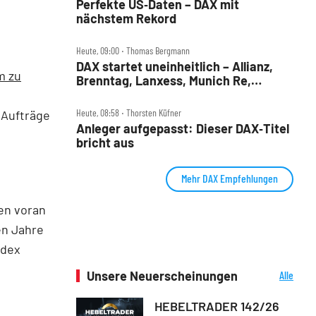
Perfekte US‑Daten – DAX mit
nächstem Rekord
Heute, 09:00 ‧ Thomas Bergmann
DAX startet uneinheitlich – Allianz,
m zu
Brenntag, Lanxess, Munich Re,
Porsche SE, SUSS MicroTec im Check
Heute, 08:58 ‧ Thorsten Küfner
 Aufträge
Anleger aufgepasst: Dieser DAX‑Titel
bricht aus
Mehr DAX Empfehlungen
len voran
en Jahre
rdex
Unsere Neuerscheinungen
Alle
Neuerscheinungen
HEBELTRADER 142/26