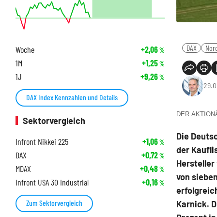
DAX
Nor
Woche
+2,06
%
1M
+1,25
%
1J
+9,26
%
29.0
DAX Index Kennzahlen und Details
DER AKTIONÄR
Sektorvergleich
Die Deutsc
Infront Nikkei 225
+1,06
%
der Kaufli
DAX
+0,72
%
Herstelle
MDAX
+0,48
%
von sieben
Infront USA 30 Industrial
+0,16
%
erfolgrei
Zum Sektorvergleich
Karnick. Di