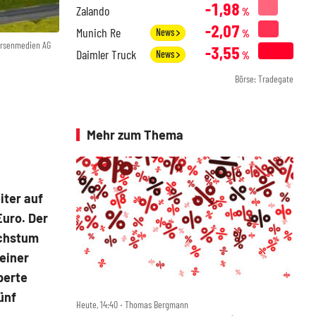
-1,98
Zalando
%
-2,07
Munich Re
News
%
örsenmedien AG
-3,55
Daimler Truck
News
%
Börse: Tradegate
Mehr zum Thema
iter auf
Euro. Der
achstum
seiner
perte
fünf
Heute, 14:40 ‧ Thomas Bergmann