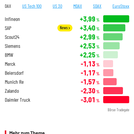
DAX
US Tech 100
US 30
MDAX
SDAX
EuroStoxx
+3,99
Infineon
%
+3,40
SAP
News
%
+2,99
Scout24
%
+2,53
Siemens
%
+2,25
BMW
%
-1,13
Merck
%
-1,17
Beiersdorf
%
-1,57
Munich Re
%
-2,30
Zalando
%
-3,01
Daimler Truck
%
Börse: Tradegate
Mehr zum Thema