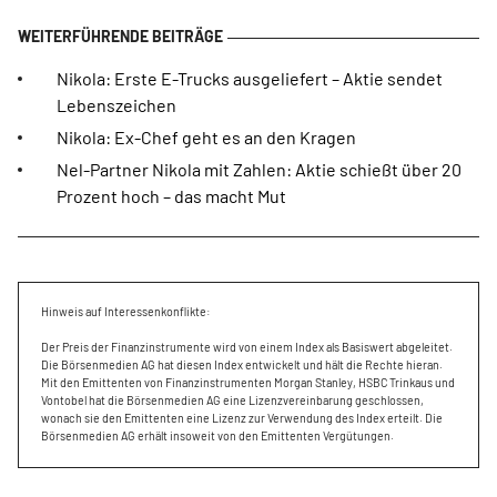
Nikola: Erste E-Trucks ausgeliefert – Aktie sendet
Lebenszeichen
Nikola: Ex-Chef geht es an den Kragen
Nel-Partner Nikola mit Zahlen: Aktie schießt über 20
Prozent hoch – das macht Mut
Hinweis auf Interessenkonflikte:
Der Preis der Finanzinstrumente wird von einem Index als Basiswert abgeleitet.
Die Börsenmedien AG hat diesen Index entwickelt und hält die Rechte hieran.
Mit den Emittenten von Finanzinstrumenten Morgan Stanley, HSBC Trinkaus und
Vontobel hat die Börsenmedien AG eine Lizenzvereinbarung geschlossen,
wonach sie den Emittenten eine Lizenz zur Verwendung des Index erteilt. Die
Börsenmedien AG erhält insoweit von den Emittenten Vergütungen.