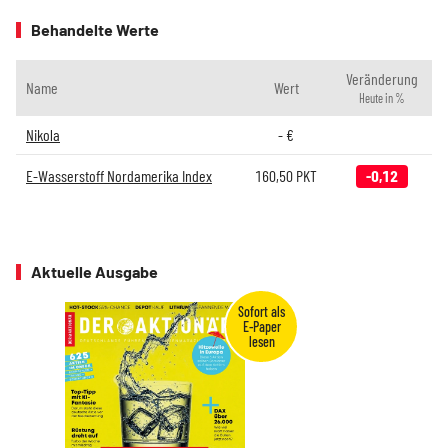
Behandelte Werte
Veränderung
Name
Wert
Heute in %
Nikola
-
€
E-Wasserstoff Nordamerika Index
160,50
PKT
-0,12
Aktuelle Ausgabe