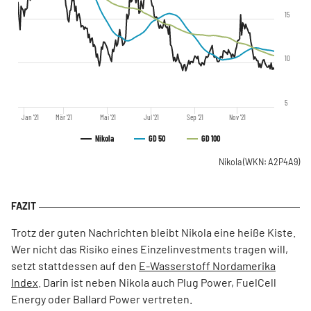
15
10
5
Jan '21
Mär '21
Mai '21
Jul '21
Sep '21
Nov '21
Nikola
GD 50
GD 100
Nikola
(WKN: A2P4A9)
Trotz der guten Nachrichten bleibt Nikola eine heiße Kiste.
Wer nicht das Risiko eines Einzelinvestments tragen will,
setzt stattdessen auf den
E-Wasserstoff Nordamerika
Index
. Darin ist neben Nikola auch Plug Power, FuelCell
Energy oder Ballard Power vertreten.