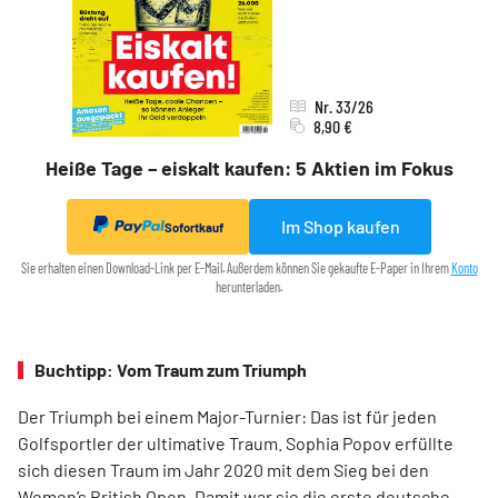
Nr. 33/26
8,90 €
Heiße Tage – eiskalt kaufen: 5 Aktien im Fokus
Im Shop kaufen
Sofortkauf
Sie erhalten einen Download-Link per E-Mail. Außerdem können Sie gekaufte E-Paper in Ihrem
Konto
herunterladen.
Buchtipp: Vom Traum zum Triumph
Der Triumph bei einem Major-Turnier: Das ist für jeden
Golfsportler der ultimative Traum. Sophia Popov erfüllte
sich diesen Traum im Jahr 2020 mit dem Sieg bei den
Women’s British Open. Damit war sie die erste deutsche