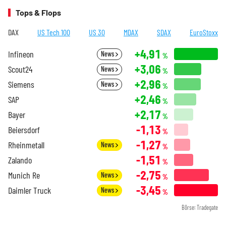
Tops & Flops
DAX
US Tech 100
US 30
MDAX
SDAX
EuroStoxx
+4,91
Infineon
News
%
+3,06
Scout24
News
%
+2,96
Siemens
News
%
+2,46
SAP
%
+2,17
Bayer
%
-1,13
Beiersdorf
%
-1,27
Rheinmetall
News
%
-1,51
Zalando
%
-2,75
Munich Re
News
%
-3,45
Daimler Truck
News
%
Börse: Tradegate