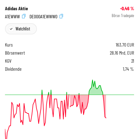
Adidas Aktie
-0,46
%
A1EWWW
DE000A1EWWW0
Börse:
Tradegate
Watchlist
Kurs
163,70
EUR
Börsenwert
28,16 Mrd. EUR
KGV
21
Dividende
1,74 %