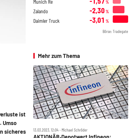
-1,57
Munich Re
%
-2,30
Zalando
%
-3,01
Daimler Truck
%
Börse: Tradegate
Mehr zum Thema
erluste ist
n. Umso
13.03.2023, 12:04 ‧ Michael Schröder
ein sicheres
AKTIONÄR‑Depotwert Infineon: