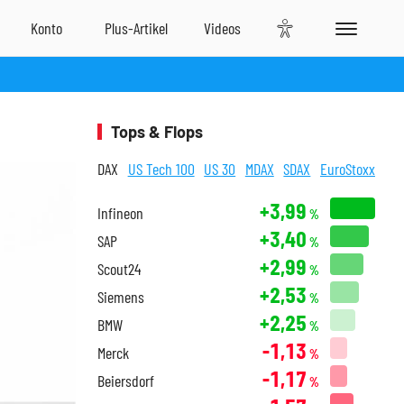
Tops & Flops
DAX
US Tech 100
US 30
MDAX
SDAX
EuroStoxx
+3,99
Infineon
%
+3,40
SAP
%
+2,99
Scout24
%
+2,53
Siemens
%
+2,25
BMW
%
-1,13
Merck
%
-1,17
Beiersdorf
%