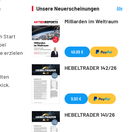
Unsere Neuerscheinungen
Alle
g
Neuerscheinungen
Milliarden im Weltraum
n Start
bei
49,99 €
e erzielen
HEBELTRADER 142/26
lten
ick.
9,90 €
HEBELTRADER 141/26