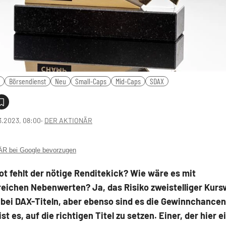
Börsendienst
Neu
Small-Caps
Mid-Caps
SDAX
3.2023, 08:00
‧
DER AKTIONÄR
 bei Google bevorzugen
t fehlt der nötige Renditekick? Wie wäre es mit
eichen Nebenwerten? Ja, das Risiko zweistelliger Kursv
 bei DAX-Titeln, aber ebenso sind es die Gewinnchance
st es, auf die richtigen Titel zu setzen. Einer, der hier 