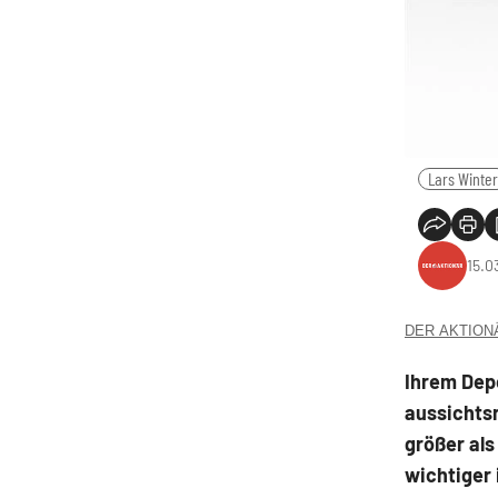
Lars Winter
15.0
DER AKTIONÄR
Ihrem Depo
aussichtsr
größer als
wichtiger i