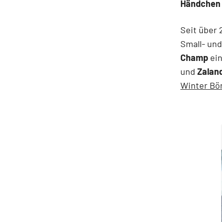
Händchen b
Seit über 
Small- und
Champ
ein
und
Zalan
Winter Bö