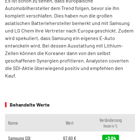
Es ist schön zu sehen, dass europäische
Automobilhersteller dem Trend folgen, bevor sie ihn
komplett verschlafen. Dies haben nun die großen
asiatischen Batteriehersteller bemerkt und mit Samsung
und LG Chem ihre Vertreter nach Europa geschickt. Zudem
wird spekuliert, dass Samsung ein eigenes E-Auto
entwickeln wird. Bei dessen Ausstattung mit Lithium-
Zellen können die Koreaner dann von den selbst
geschaffenen Synergien profitieren. Analysten coverten
die SDI-Aktie überwiegend positiv und empfehlen den
Kauf.
Behandelte Werte
Veränderung
Name
Wert
Heute in %
Samsung SDI
67,60
€
+3,04