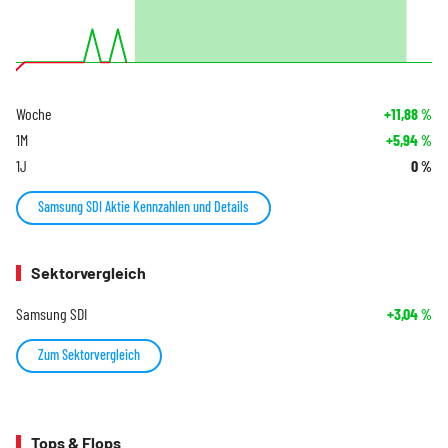
Woche
+11,88
%
1M
+5,94
%
1J
0
%
Samsung SDI Aktie Kennzahlen und Details
Sektorvergleich
Samsung SDI
+3,04
%
Zum Sektorvergleich
Tops & Flops