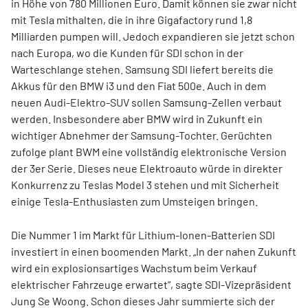
in Höhe von 780 Millionen Euro. Damit können sie zwar nicht
mit Tesla mithalten, die in ihre Gigafactory rund 1,8
Milliarden pumpen will. Jedoch expandieren sie jetzt schon
nach Europa, wo die Kunden für SDI schon in der
Warteschlange stehen. Samsung SDI liefert bereits die
Akkus für den BMW i3 und den Fiat 500e. Auch in dem
neuen Audi-Elektro-SUV sollen Samsung-Zellen verbaut
werden. Insbesondere aber BMW wird in Zukunft ein
wichtiger Abnehmer der Samsung-Tochter. Gerüchten
zufolge plant BWM eine vollständig elektronische Version
der 3er Serie. Dieses neue Elektroauto würde in direkter
Konkurrenz zu Teslas Model 3 stehen und mit Sicherheit
einige Tesla-Enthusiasten zum Umsteigen bringen.
Die Nummer 1 im Markt für Lithium-Ionen-Batterien SDI
investiert in einen boomenden Markt. „In der nahen Zukunft
wird ein explosionsartiges Wachstum beim Verkauf
elektrischer Fahrzeuge erwartet“, sagte SDI-Vizepräsident
Jung Se Woong. Schon dieses Jahr summierte sich der