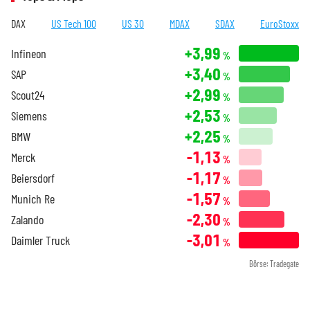
DAX
US Tech 100
US 30
MDAX
SDAX
EuroStoxx
+3,99
Infineon
%
+3,40
SAP
%
+2,99
Scout24
%
+2,53
Siemens
%
+2,25
BMW
%
-1,13
Merck
%
-1,17
Beiersdorf
%
-1,57
Munich Re
%
-2,30
Zalando
%
-3,01
Daimler Truck
%
Börse: Tradegate