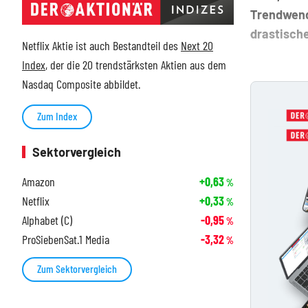
Trendwend
drastische
Netflix Aktie ist auch Bestandteil des
Next 20
Index
, der die 20 trendstärksten Aktien aus dem
Nasdaq Composite abbildet.
Zum Index
Sektorvergleich
Amazon
+0,63
%
Netflix
+0,33
%
Alphabet (C)
-0,95
%
ProSiebenSat.1 Media
-3,32
%
Zum Sektorvergleich