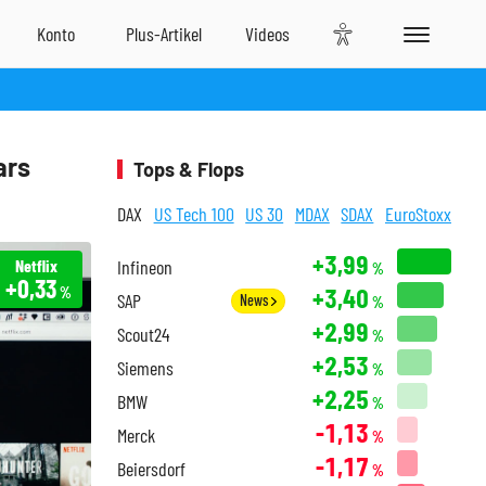
ars
Tops & Flops
DAX
US Tech 100
US 30
MDAX
SDAX
EuroStoxx
+3,99
Netflix
Infineon
%
+0,33
+3,40
%
SAP
News
%
+2,99
Scout24
%
+2,53
Siemens
%
+2,25
BMW
%
-1,13
Merck
%
-1,17
Beiersdorf
%