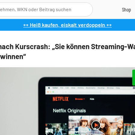
++ Heiß kaufen, eiskalt verdoppeln ++
 nach Kurscrash: „Sie können Streaming-W
ewinnen“