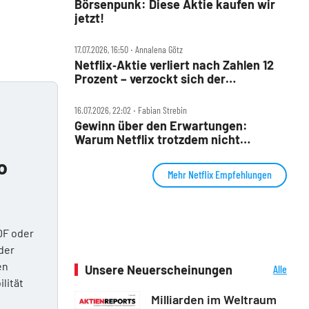
Börsenpunk: Diese Aktie kaufen wir
jetzt!
17.07.2026, 16:50 ‧ Annalena Götz
Netflix‑Aktie verliert nach Zahlen 12
Prozent – verzockt sich der
Streaming‑König?
16.07.2026, 22:02 ‧ Fabian Strebin
Gewinn über den Erwartungen:
Warum Netflix trotzdem nicht
überzeugen kann
o
Mehr Netflix Empfehlungen
DF oder
der
en
Unsere Neuerscheinungen
Alle
Neuerscheinungen
ilität
Milliarden im Weltraum