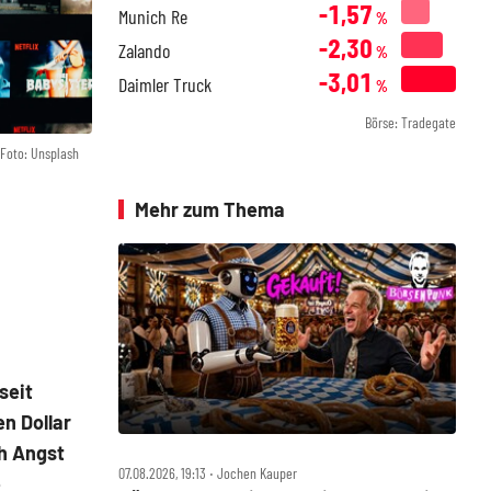
-1,57
Munich Re
%
-2,30
Zalando
%
-3,01
Daimler Truck
%
Börse: Tradegate
Foto: Unsplash
Mehr zum Thema
seit
en Dollar
ch Angst
07.08.2026, 19:13 ‧ Jochen Kauper
e