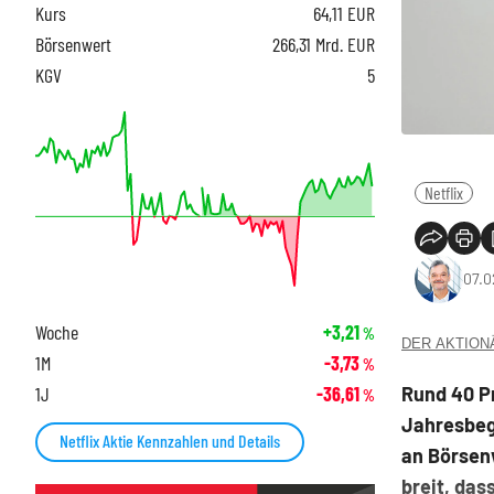
Kurs
64,11
EUR
Börsenwert
266,31 Mrd. EUR
KGV
5
Netflix
07.0
Woche
+3,21
%
DER AKTIONÄR
1M
-3,73
%
Rund 40 Pr
1J
-36,61
%
Jahresbegi
Netflix Aktie Kennzahlen und Details
an Börsenw
breit, das