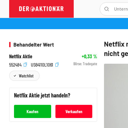
Netflix
Behandelter Wert
nicht g
Netflix Aktie
+0,33
%
Börse:
Tradegate
552484
US64110L1061
Watchlist
Netflix
Aktie jetzt handeln?
Kaufen
Verkaufen