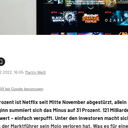
2.2022, 16:05
‧
Martin Weiß
 bei Google bevorzugen
ozent ist Netflix seit Mitte November abgestürzt, allein 
nn summiert sich das Minus auf 31 Prozent. 121 Milliard
ert – einfach verpufft. Unter den Investoren macht si
s der Marktführer sein Mojo verloren hat. Was es für ein