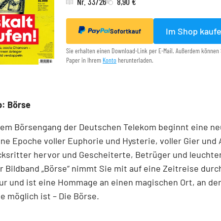
Nr. 33/26
8,90 €
Im Shop kauf
Sofortkauf
Sie erhalten einen Download-Link per E-Mail. Außerdem können 
Paper in Ihrem
Konto
herunterladen.
p: Börse
dem ­Börsen­­gang der Deutschen Telekom ­beginnt eine ne
ne Epoche voller ­Euphorie und Hysterie, ­voller Gier und 
cksritter ­hervor und ­Gescheiterte, ­Betrüger und leucht
r Bildband ­„Börse“ nimmt Sie mit auf eine Zeit­reise durc
ur und ist eine Hommage an ­einen ­magischen Ort, an d
 ­möglich ist – Die Börse.