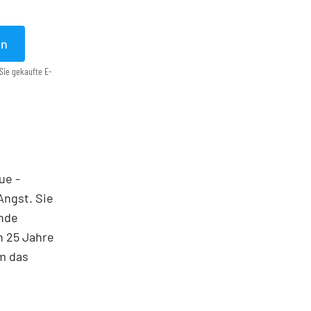
en
Sie gekaufte E-
ue ­
Angst. Sie
ende
h 25 Jahre
em das