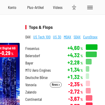
Tops & Flops
DAX
US Tech 100
US 30
MDAX
SDAX
EuroStoxx
+4,60
t Digital AG
Fresenius
%
-0,29
+4,32
%
Beiersdorf
%
+2,28
Bayer
%
+1,34
MTU Aero Engines
%
+1,32
Deutsche Börse
%
-2,35
Vonovia
News
%
-2,72
Zalando
%
-3,67
Continental
%