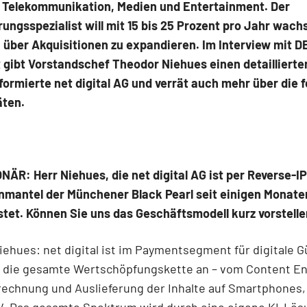
 Telekommunikation, Medien und Entertainment. Der
erungsspezialist will mit 15 bis 25 Prozent pro Jahr wac
 über Akquisitionen zu expandieren. Im Interview mit D
gibt Vorstandschef Theodor Niehues einen detaillierten
 formierte net digital AG und verrät auch mehr über die 
äten.
ÄR: Herr Niehues, die net digital AG ist per Reverse-I
nmantel der Münchener Black Pearl seit einigen Monate
stet. Können Sie uns das Geschäftsmodell kurz vorstell
ehues: net digital ist im Paymentsegment für digitale Gü
n die gesamte Wertschöpfungskette an – vom Content En
rechnung und Auslieferung der Inhalte auf Smartphones,
V. Das gesamte Spektrum wird durch eine eigene KI-Lös