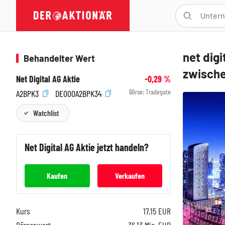
net dig
Behandelter Wert
zwische
Net Digital AG Aktie
-0,29
%
Börse:
Tradegate
A2BPK3
DE000A2BPK34
Watchlist
Net Digital AG
Aktie jetzt handeln?
Kaufen
Verkaufen
Kurs
17,15
EUR
Börsenwert
36,13 Mio. EUR