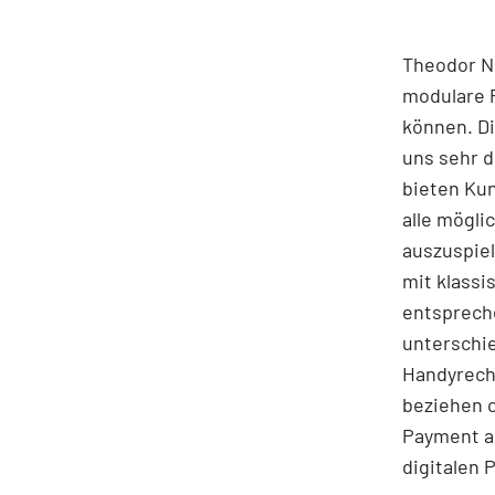
Theodor Ni
modulare P
können. Di
uns sehr d
bieten Kun
alle mögli
auszuspiel
mit klassi
entspreche
unterschi
Handyrech
beziehen o
Payment an
digitalen 