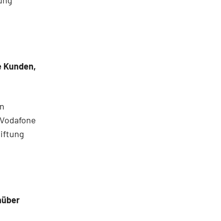
e Kunden,
en
 Vodafone
iftung
nüber