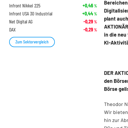
Bereichen
Infront Nikkei 225
+0,46
%
Digitalisi
Infront USA 30 Industrial
+0,44
%
plant auch
Net Digital AG
-0,29
%
AKTIONÄR 
DAX
-0,29
%
in die neu
Zum Sektorvergleich
KI-Aktivit
DER AKTION
den Börse
Börse geli
Theodor Ni
Wir biete
hin zur Ab
PCs und T