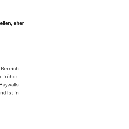
llen, eher
 Bereich.
r früher
 Paywalls
nd ist in