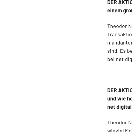
DER AKTIO
einem gro
Theodor Ni
Transaktio
mandantenf
sind. Es b
bei net di
DER AKTION
und wie ho
net digita
Theodor Ni
wieviel Mo