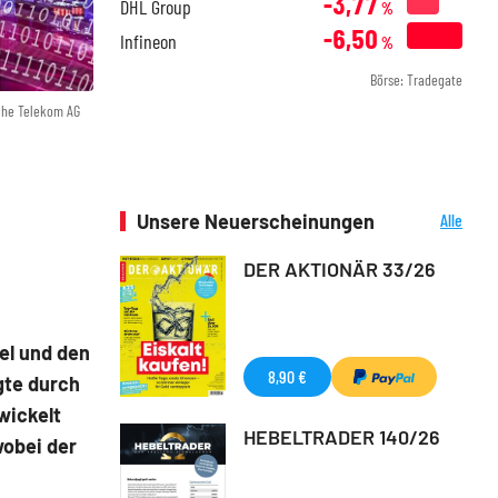
-3,77
DHL Group
%
-6,50
Infineon
%
Börse: Tradegate
che Telekom AG
Unsere Neuerscheinungen
Alle
Neuerscheinungen
DER AKTIONÄR 33/26
tel und den
8,90 €
gte durch
wickelt
HEBELTRADER 140/26
wobei der