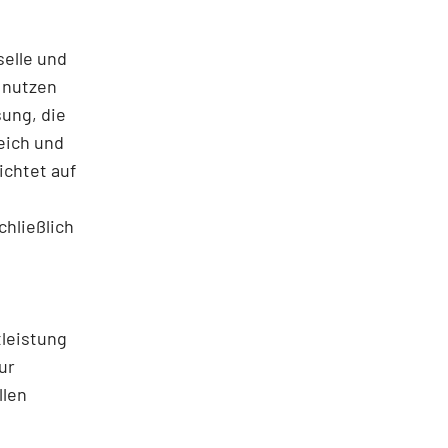
selle und
 nutzen
sung, die
eich und
ichtet auf
chließlich
leistung
ur
llen