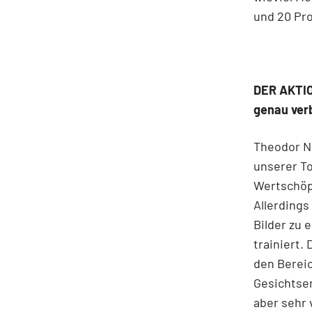
und 20 Pr
DER AKTIO
genau verb
Theodor Ni
unserer To
Wertschöpf
Allerdings
Bilder zu 
trainiert.
den Berei
Gesichtse
aber sehr 