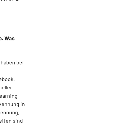
o. Was
 haben bei
cebook.
neller
Learning
rkennung in
kennung,
iten sind