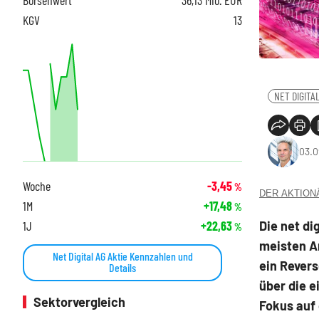
KGV
13
NET DIGITA
03.0
Woche
-3,45
%
DER AKTIONÄR
1M
+17,48
%
Die net di
1J
+22,63
%
meisten A
Net Digital AG Aktie Kennzahlen und
ein Revers
Details
über die e
Sektorvergleich
Fokus auf 