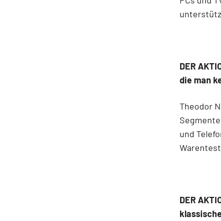
unterstütz
DER AKTION
die man k
Theodor Ni
Segmenten
und Telef
Warentest
DER AKTIO
klassisch