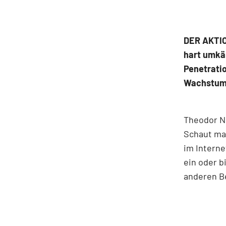
DER AKTIO
hart umkä
Penetrati
Wachstum
Theodor N
Schaut man
im Interne
ein oder b
anderen B