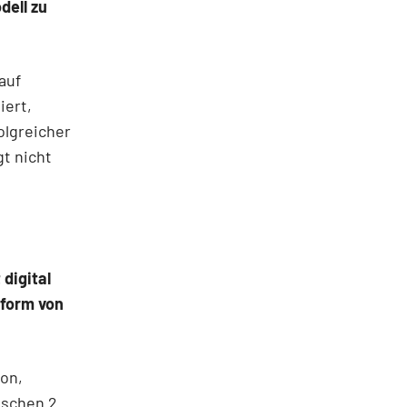
dell zu
auf
iert,
olgreicher
gt nicht
digital
tform von
von,
ischen 2