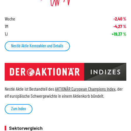
Woche
-2,40
%
1M
-4,27
%
1J
+19,37
%
Nestlé Aktie Kennzahlen und Details
Nestlé Aktie ist Bestandteil des
AKTIONÄR European Champions Index
, der
elf europäische Schwergewichte in einem Aktienkorb bündelt.
Zum Index
Sektorvergleich