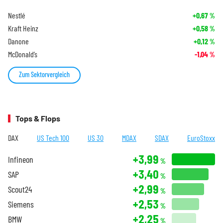
Nestlé
+0,67
%
Kraft Heinz
+0,58
%
Danone
+0,12
%
McDonald’s
-1,04
%
Zum Sektorvergleich
Tops & Flops
DAX
US Tech 100
US 30
MDAX
SDAX
EuroStoxx
+3,99
Infineon
%
+3,40
SAP
%
+2,99
Scout24
%
+2,53
Siemens
%
+2,25
BMW
%