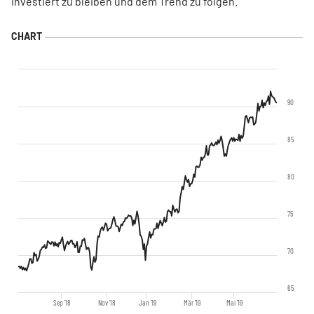
investiert zu bleiben und dem Trend zu folgen.
90
85
80
75
70
65
Sep '18
Nov '18
Jan '19
Mär '19
Mai '19