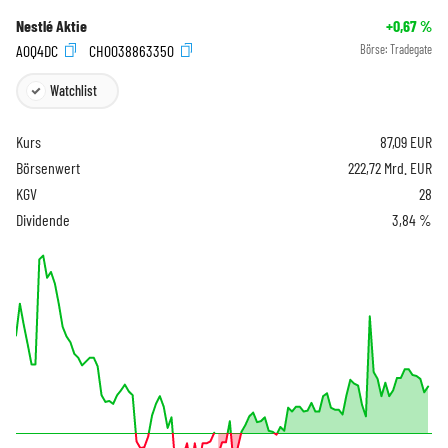
Nestlé Aktie
+0,67
%
A0Q4DC
CH0038863350
Börse:
Tradegate
Watchlist
Kurs
87,09
EUR
Börsenwert
222,72 Mrd. EUR
KGV
28
Dividende
3,84 %