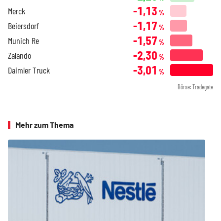
-1,13
Merck
%
-1,17
Beiersdorf
%
-1,57
Munich Re
%
-2,30
Zalando
%
-3,01
Daimler Truck
%
Börse: Tradegate
Mehr zum Thema