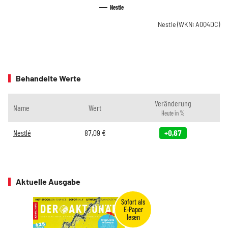
Nestle
Nestle
(WKN: A0Q4DC)
Behandelte Werte
Veränderung
Name
Wert
Heute in %
Nestlé
87,09
€
+0,67
Aktuelle Ausgabe