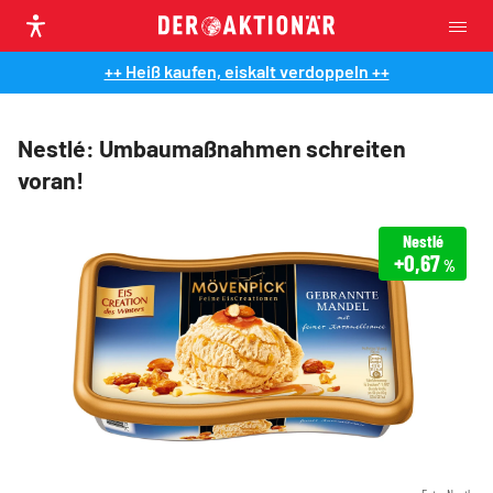
++ Heiß kaufen, eiskalt verdoppeln ++
Nestlé: Umbaumaßnahmen schreiten
voran!
Nestlé
+0,67
%