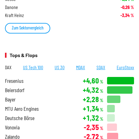
Danone
-0,26
%
Kraft Heinz
-3,34
%
Zum Sektorvergleich
Tops & Flops
DAX
US Tech 100
US 30
MDAX
SDAX
EuroStoxx
+4,60
Fresenius
%
+4,32
Beiersdorf
%
+2,28
Bayer
%
+1,34
MTU Aero Engines
%
+1,32
Deutsche Börse
%
-2,35
Vonovia
%
-2,72
Zalando
%