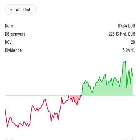
Watchlist
Kurs
87,34
EUR
Börsenwert
223,13 Mrd. EUR
KGV
28
Dividende
3,84 %