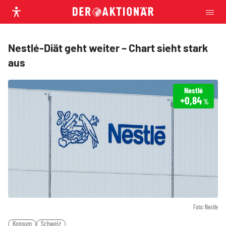
Nestlé-Diät geht weiter – Chart sieht stark
aus
Nestlé
+0,84
%
Foto: Nestle
Konsum
Schweiz