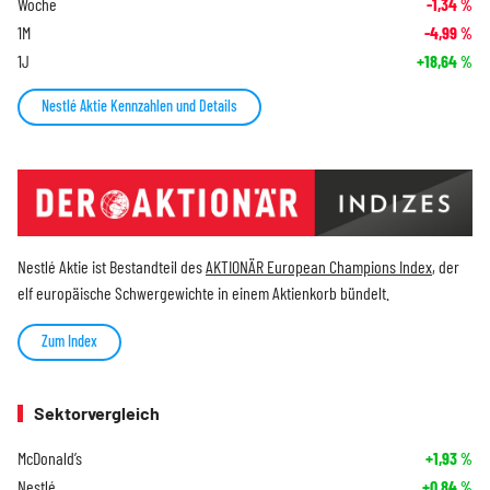
Woche
-1,34
%
1M
-4,99
%
1J
+18,64
%
Nestlé Aktie Kennzahlen und Details
Nestlé Aktie ist Bestandteil des
AKTIONÄR European Champions Index
, der
elf europäische Schwergewichte in einem Aktienkorb bündelt.
Zum Index
Sektorvergleich
McDonald’s
+1,93
%
Nestlé
+0,84
%