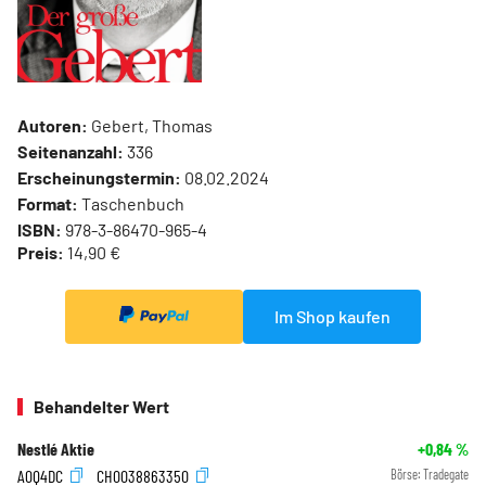
Autoren:
Gebert, Thomas
Seitenanzahl:
336
Erscheinungstermin:
08.02.2024
Format:
Taschenbuch
ISBN:
978-3-86470-965-4
Preis:
14,90 €
Im Shop kaufen
Behandelter Wert
Nestlé Aktie
+0,84
%
A0Q4DC
CH0038863350
Börse:
Tradegate