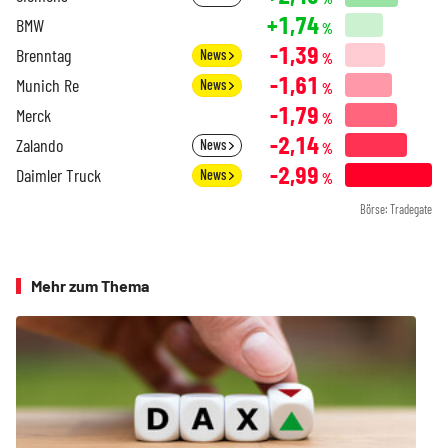
+1,74
BMW
%
-1,39
Brenntag
News
%
-1,61
Munich Re
News
%
-1,79
Merck
%
-2,14
Zalando
News
%
-2,99
Daimler Truck
News
%
Börse: Tradegate
Mehr zum Thema