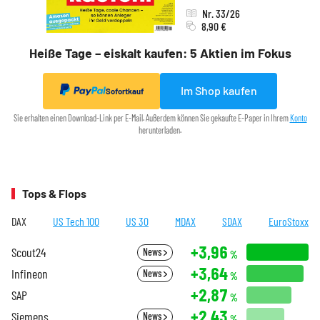
Nr. 33/26
8,90 €
Heiße Tage – eiskalt kaufen: 5 Aktien im Fokus
Im Shop kaufen
Sofortkauf
Sie erhalten einen Download-Link per E-Mail. Außerdem können Sie gekaufte E-Paper in Ihrem
Konto
herunterladen.
Tops & Flops
DAX
US Tech 100
US 30
MDAX
SDAX
EuroStoxx
+3,96
Scout24
News
%
+3,64
Infineon
News
%
+2,87
SAP
%
+2,43
Siemens
News
%