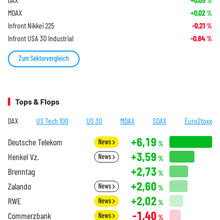
%
MDAX
+0,02
%
Infront Nikkei 225
-0,21
%
Infront USA 30 Industrial
-0,84
%
Zum Sektorvergleich
Tops & Flops
DAX
US Tech 100
US 30
MDAX
SDAX
EuroStoxx
+6,19
Deutsche Telekom
News
%
+3,59
Henkel Vz.
News
%
+2,73
Brenntag
%
+2,60
Zalando
News
%
+2,02
RWE
News
%
-1,40
Commerzbank
News
%