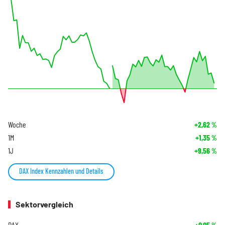
Woche
+2,62
%
1M
+1,35
%
1J
+9,56
%
DAX Index Kennzahlen und Details
Sektorvergleich
DAX
+0,05