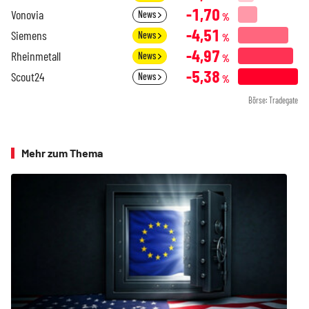
-1,70
Vonovia
News
%
-4,51
Siemens
News
%
-4,97
Rheinmetall
News
%
-5,38
Scout24
News
%
Börse: Tradegate
Mehr zum Thema