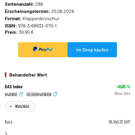
Seitenanzahl:
288
Erscheinungstermin:
25.06.2026
Format:
Klappenbroschur
ISBN:
978-3-68932-075-1
Preis:
39,90 €
Im Shop kaufen
Behandelter Wert
DAX Index
+0,05
%
846900
DE0008469008
Börse:
Xetra
Watchlist
Kurs
26.140,13
XXP