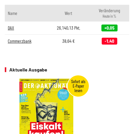
Veränderung
Name
Wert
Heute in %
DAX
26.140,13
Pkt.
+0,05
Commerzbank
38,64
€
-1,40
Aktuelle Ausgabe