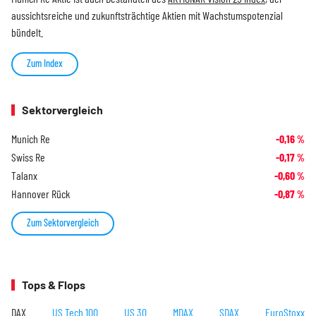
aussichtsreiche und zukunftsträchtige Aktien mit Wachstumspotenzial
bündelt.
Zum Index
Sektorvergleich
Munich Re
-0,16
%
Swiss Re
-0,17
%
Talanx
-0,60
%
Hannover Rück
-0,87
%
Zum Sektorvergleich
Tops & Flops
DAX
US Tech 100
US 30
MDAX
SDAX
EuroStoxx