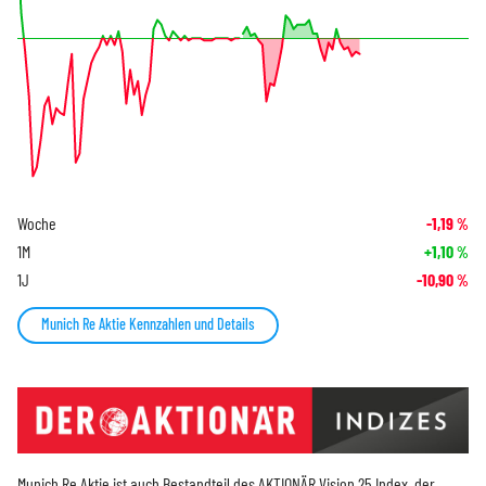
Woche
-1,19
%
1M
+1,10
%
1J
-10,90
%
Munich Re Aktie Kennzahlen und Details
Munich Re Aktie ist auch Bestandteil des
AKTIONÄR Vision 25 Index
, der