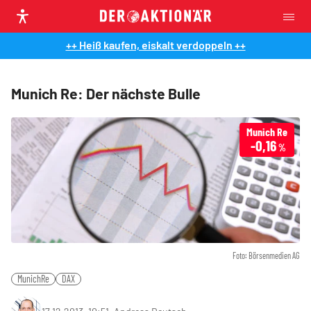
++ Heiß kaufen, eiskalt verdoppeln ++
Munich Re: Der nächste Bulle
Munich Re
-0,16
%
Foto: Börsenmedien AG
MunichRe
DAX