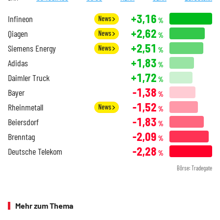
+3,16
Infineon
News
%
+2,62
Qiagen
News
%
+2,51
Siemens Energy
News
%
+1,83
Adidas
%
+1,72
Daimler Truck
%
-1,38
Bayer
%
-1,52
Rheinmetall
News
%
-1,83
Beiersdorf
%
-2,09
Brenntag
%
-2,28
Deutsche Telekom
%
Börse: Tradegate
Mehr zum Thema