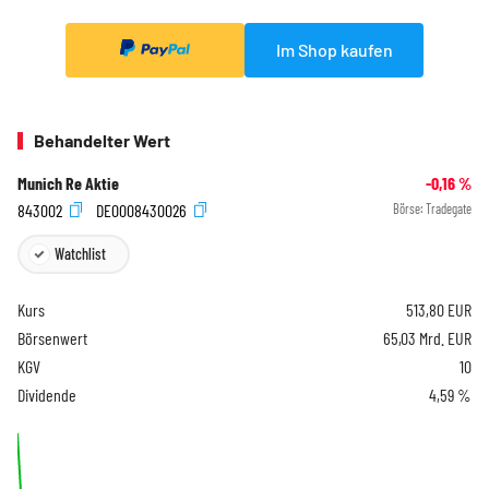
Im Shop kaufen
Behandelter Wert
Munich Re Aktie
-0,16
%
843002
DE0008430026
Börse:
Tradegate
Watchlist
Kurs
513,80
EUR
Börsenwert
65,03 Mrd. EUR
KGV
10
Dividende
4,59 %