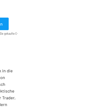
en
Sie gekaufte E-
 in die
ton
sch
aktische
 Trader,
dern