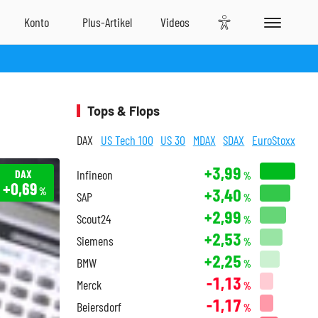
Tops & Flops
DAX
US Tech 100
US 30
MDAX
SDAX
EuroStoxx
+3,99
DAX
Infineon
%
+0,69
+3,40
%
SAP
%
+2,99
Scout24
%
+2,53
Siemens
%
+2,25
BMW
%
-1,13
Merck
%
-1,17
Beiersdorf
%