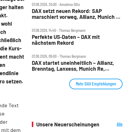
07.08.2026, 20:00 ‧ Annalena Götz
ger halten
DAX setzt neuen Rekord: SAP
kt.
marschiert vorweg, Allianz, Munich Re
& Daimler Truck patzen
 wohl
07.08.2026, 14:40 ‧ Thomas Bergmann
sch
Perfekte US‑Daten – DAX mit
hließlich
nächstem Rekord
 die Kurs-
zent macht
07.08.2026, 09:00 ‧ Thomas Bergmann
DAX startet uneinheitlich – Allianz,
ren
Brenntag, Lanxess, Munich Re,
endlinie
Porsche SE, SUSS MicroTec im Check
ro setzen.
Mehr DAX Empfehlungen
nde Text
se
 der
Unsere Neuerscheinungen
Alle
Neuerscheinungen
d mit dem