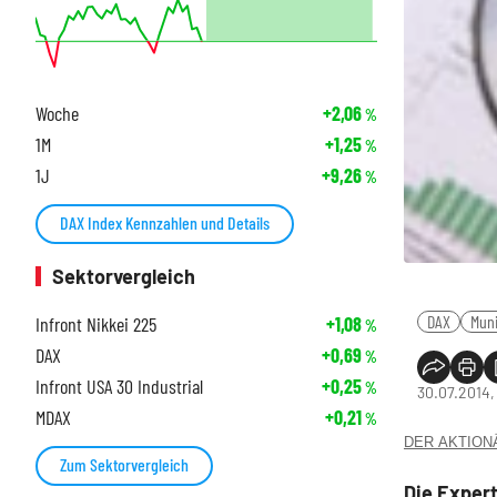
Woche
+2,06
%
1M
+1,25
%
1J
+9,26
%
DAX Index Kennzahlen und Details
Sektorvergleich
DAX
Mun
Infront Nikkei 225
+1,08
%
DAX
+0,69
%
Infront USA 30 Industrial
+0,25
%
30.07.2014,
MDAX
+0,21
%
DER AKTIONÄR
Zum Sektorvergleich
Die Exper