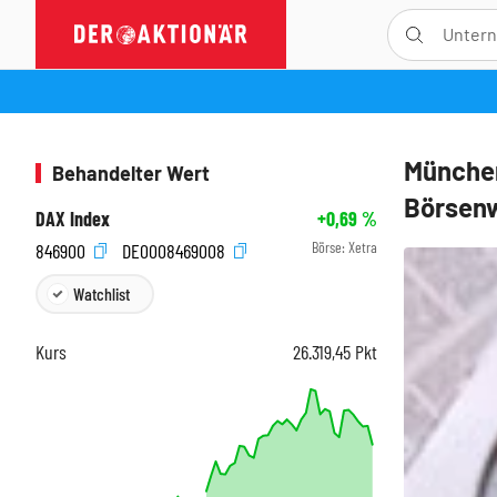
München
Behandelter Wert
Börsenw
DAX Index
+0,69
%
Börse:
Xetra
846900
DE0008469008
Watchlist
Kurs
26.319,45
Pkt