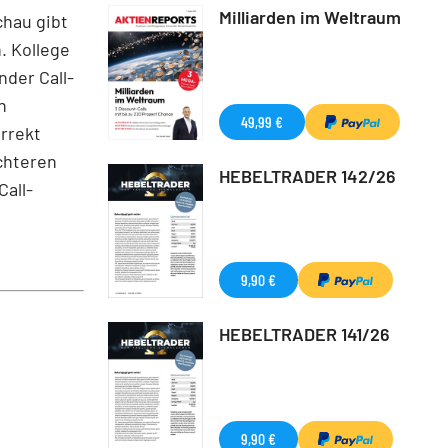
Milliarden im Weltraum
chau gibt
. Kollege
nder Call-
n
49,99 €
rrekt
ichteren
HEBELTRADER 142/26
Call-
9,90 €
HEBELTRADER 141/26
9,90 €