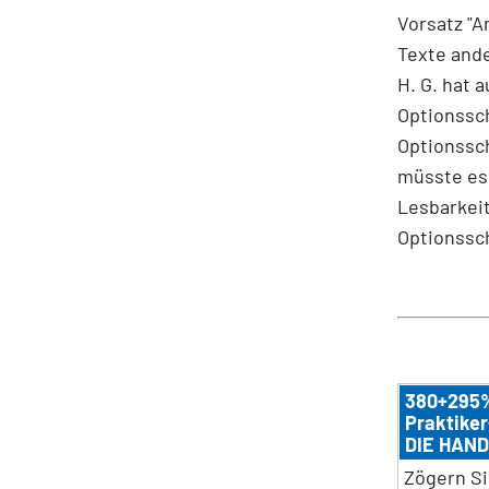
Vorsatz "
Texte ande
H. G. hat 
Optionssch
Optionssch
müsste es 
Lesbarkeit
Optionssch
380+295%
Praktiker
DIE HAND
Zögern Si