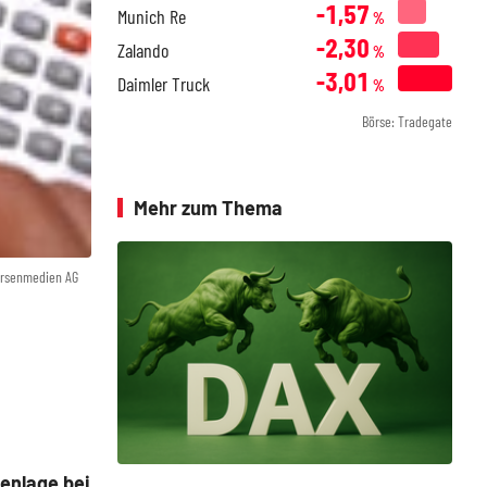
-1,57
Munich Re
%
-2,30
Zalando
%
-3,01
Daimler Truck
%
Börse: Tradegate
Mehr zum Thema
örsenmedien AG
enlage bei