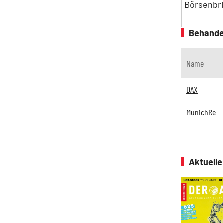
Börsenbri
Behande
Name
DAX
MunichRe
Aktuell