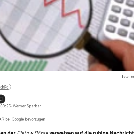
Foto: B
ichRe
 09:25
‧ Werner Sperber
 bei Google bevorzugen
ten der
Platow Börse
verweisen auf die ruhige Nachricht