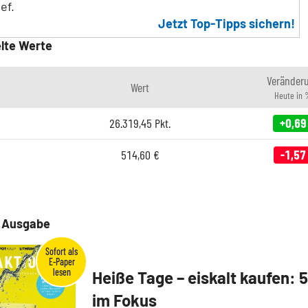
ef.
Jetzt Top-Tipps sichern!
lte Werte
Veränder
Wert
Heute in
26.319,45
Pkt.
+0,69
514,60
€
-1,57
e Ausgabe
Heiße Tage – eiskalt kaufen: 
im Fokus