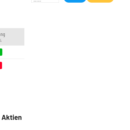
ung
 %
5 Aktien