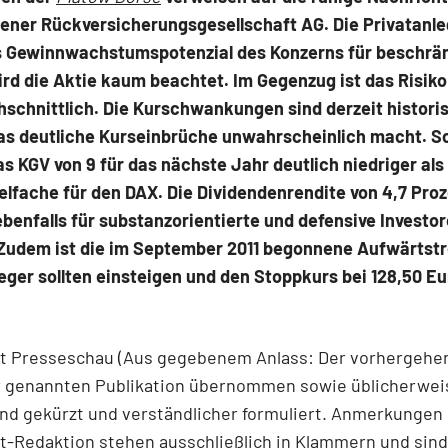
ener Rückversicherungsgesellschaft AG. Die Privatanle
 Gewinnwachstumspotenzial des Konzerns für beschrän
rd die Aktie kaum beachtet. Im Gegenzug ist das Risiko
schnittlich. Die Kurschwankungen sind derzeit histori
as deutliche Kurseinbrüche unwahrscheinlich macht. Sc
as KGV von 9 für das nächste Jahr deutlich niedriger als
elfache für den DAX. Die Dividendenrendite von 4,7 Pro
ebenfalls für substanzorientierte und defensive Investo
 Zudem ist die im September 2011 begonnene Aufwärtstr
leger sollten einsteigen und den Stoppkurs bei 128,50 Eu
t Presseschau (Aus gegebenem Anlass: Der vorhergehe
er genannten Publikation übernommen sowie üblicherwei
nd gekürzt und verständlicher formuliert. Anmerkungen
t-Redaktion stehen ausschließlich in Klammern und sin