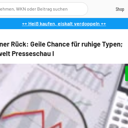
++ Heiß kaufen, eiskalt verdoppeln ++
er Rück: Geile Chance für ruhige Typen;
elt Presseschau I