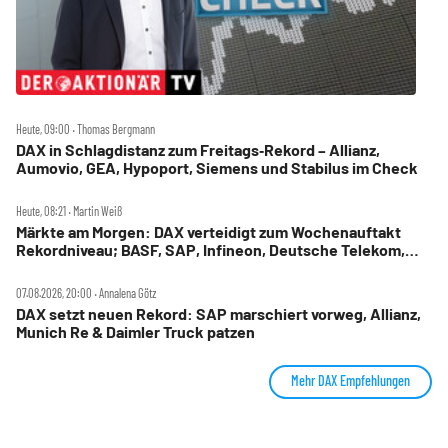
Heute, 09:00 ‧ Thomas Bergmann
DAX in Schlagdistanz zum Freitags‑Rekord – Allianz,
Aumovio, GEA, Hypoport, Siemens und Stabilus im Check
Heute, 08:21 ‧ Martin Weiß
Märkte am Morgen: DAX verteidigt zum Wochenauftakt
Rekordniveau; BASF, SAP, Infineon, Deutsche Telekom,
Hensoldt, Suss Microtec im Fokus
07.08.2026, 20:00 ‧ Annalena Götz
DAX setzt neuen Rekord: SAP marschiert vorweg, Allianz,
Munich Re & Daimler Truck patzen
Mehr DAX Empfehlungen