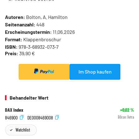
Autoren:
Bolton, A. Hamilton
Seitenanzahl:
448
Erscheinungstermin:
11.06.2026
Format:
Klappenbroschur
ISBN:
978-3-68932-073-7
Preis:
39,90 €
Im Shop kaufen
Behandelter Wert
DAX Index
+0,02
%
846900
DE0008469008
Börse:
Xetra
Watchlist