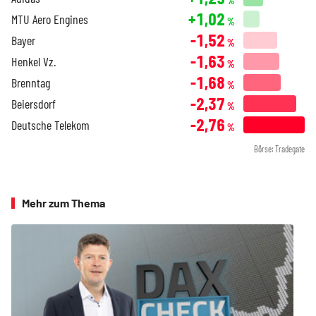
%
+1,02
MTU Aero Engines
%
-1,52
Bayer
%
-1,63
Henkel Vz.
%
-1,68
Brenntag
%
-2,37
Beiersdorf
%
-2,76
Deutsche Telekom
%
Börse: Tradegate
Mehr zum Thema