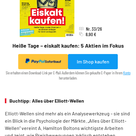
Nr. 33/26
8,90 €
Heiße Tage – eiskalt kaufen: 5 Aktien im Fokus
Im Shop kaufen
Sofortkauf
Sie erhalten einen Download-Link per E-Mail. Außerdem können Sie gekaufte E-Paper in Ihrem
Konto
herunterladen.
Buchtipp: Alles über Elliott-Wellen
Elliott-Wellen sind mehr als ein Analysewerkzeug – sie sind
ein Blick in die Psychologie der Märkte. „Alles über Elliott-
Wellen“ vereint A. Hamilton Boltons wichtigste Arbeiten
und zeigt, wie Preisbewegungen zyklisch entstehen.