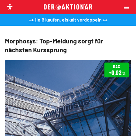
++ Heiß kaufen, eiskalt verdoppeln ++
Morphosys: Top-Meldung sorgt für
nächsten Kurssprung
DAX
+0,02
%