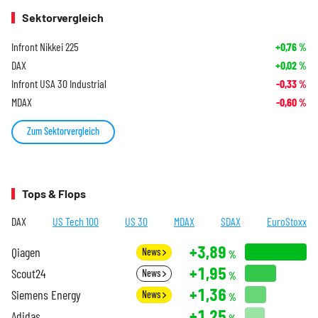
Sektorvergleich
Infront Nikkei 225
+0,76
%
DAX
+0,02
%
Infront USA 30 Industrial
-0,33
%
MDAX
-0,60
%
Zum Sektorvergleich
Tops & Flops
DAX
US Tech 100
US 30
MDAX
SDAX
EuroStoxx
+3,89
Qiagen
News
%
+1,95
Scout24
News
%
+1,36
Siemens Energy
News
%
+1,25
Adidas