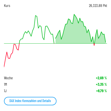
Kurs
26.323,88
Pkt
Woche
+2,69
%
1M
+3,35
%
1J
+8,79
%
DAX Index Kennzahlen und Details