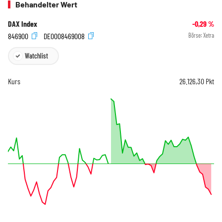
Behandelter Wert
DAX Index
-0,29
%
846900
DE0008469008
Börse:
Xetra
Watchlist
Kurs
26.126,30
Pkt