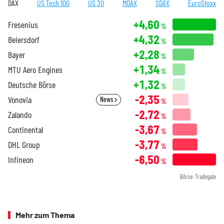
DAX
US Tech 100
US 30
MDAX
SDAX
EuroStoxx
+4,60
Fresenius
%
+4,32
Beiersdorf
%
+2,28
Bayer
%
+1,34
MTU Aero Engines
%
+1,32
Deutsche Börse
%
-2,35
Vonovia
News
%
-2,72
Zalando
%
-3,67
Continental
%
-3,77
DHL Group
%
-6,50
Infineon
%
Börse: Tradegate
Mehr zum Thema