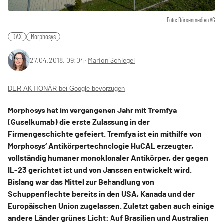
Foto: Börsenmedien AG
DAX
Morphosys
27.04.2018, 09:04
‧
Marion Schlegel
DER AKTIONÄR bei Google bevorzugen
Morphosys hat im vergangenen Jahr mit Tremfya
(Guselkumab) die erste Zulassung in der
Firmengeschichte gefeiert. Tremfya ist ein mithilfe von
Morphosys‘ Antikörpertechnologie HuCAL erzeugter,
vollständig humaner monoklonaler Antikörper, der gegen
IL-23 gerichtet ist und von Janssen entwickelt wird.
Bislang war das Mittel zur Behandlung von
Schuppenflechte bereits in den USA, Kanada und der
Europäischen Union zugelassen. Zuletzt gaben auch einige
andere Länder grünes Licht: Auf Brasilien und Australien