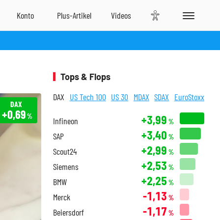
Tops & Flops
DAX
US Tech 100
US 30
MDAX
SDAX
EuroStoxx
DAX
+0,69
%
+3,99
Infineon
%
+3,40
SAP
%
+2,99
Scout24
%
+2,53
Siemens
%
+2,25
BMW
%
-1,13
Merck
%
-1,17
Beiersdorf
%