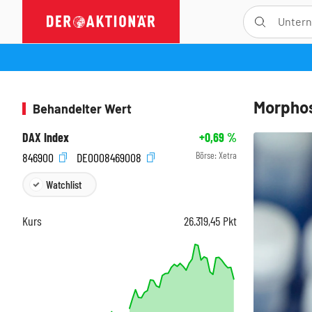
Morphos
Behandelter Wert
DAX Index
+0,69
%
Börse:
Xetra
846900
DE0008469008
Watchlist
Kurs
26.319,45
Pkt