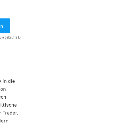
en
Sie gekaufte E-
 in die
ton
sch
aktische
 Trader,
dern