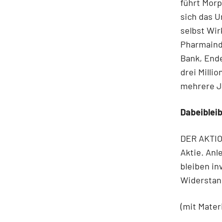
führt Morp
sich das 
selbst Wir
Pharmaindu
Bank, Ende
drei Milli
mehrere J
Dabeiblei
DER AKTION
Aktie. Anl
bleiben in
Widerstan
(mit Mater