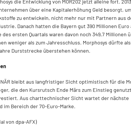
hosys die Entwicklung von MOR202 jetzt alleine fort. 201
Unternehmen über eine Kapitalerhöhung Geld besorgt, um
kstoffe zu entwickeln, nicht mehr nur mit Partnern aus d
strie. Danach hatten die Bayern gut 390 Millionen Euro 
 des ersten Quartals waren davon noch 349,7 Millionen ü
onen weniger als zum Jahresschluss. Morphosys dürfte al
ahre Durststrecke überstehen können.
ben
ÄR bleibt aus langfristiger Sicht optimistisch für die 
eger, die den Kursrutsch Ende Märs zum Einstieg genutz
vestiert. Aus charttechnischer Sicht wartet der nächste
d im Bereich der 70-Euro-Marke.
ial von dpa-AFX)