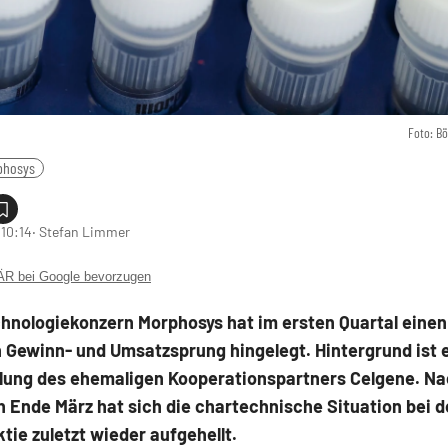
Foto: B
phosys
 10:14
‧ Stefan Limmer
 bei Google bevorzugen
chnologiekonzern Morphosys hat im ersten Quartal einen
 Gewinn- und Umsatzsprung hingelegt. Hintergrund ist 
lung des ehemaligen Kooperationspartners Celgene. N
 Ende März hat sich die chartechnische Situation bei d
ie zuletzt wieder aufgehellt.