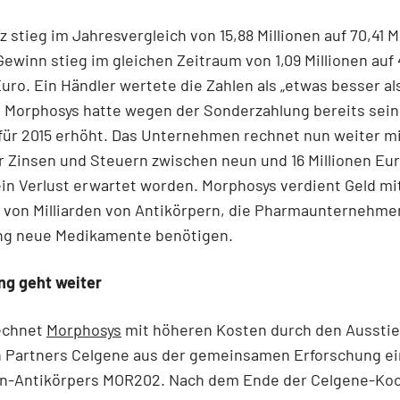
 stieg im Jahresvergleich von 15,88 Millionen auf 70,41 M
Gewinn stieg im gleichen Zeitraum von 1,09 Millionen auf
Euro. Ein Händler wertete die Zahlen als „etwas besser al
. Morphosys hatte wegen der Sonderzahlung bereits sei
für 2015 erhöht. Das Unternehmen rechnet nun weiter m
 Zinsen und Steuern zwischen neun und 16 Millionen Eur
in Verlust erwartet worden. Morphosys verdient Geld mi
von Milliarden von Antikörpern, die Pharmaunternehmen
ng neue Medikamente benötigen.
ng geht weiter
rechnet
Morphosys
mit höheren Kosten durch den Ausstie
n Partners Celgene aus der gemeinsamen Erforschung e
en-Antikörpers MOR202. Nach dem Ende der Celgene-Ko