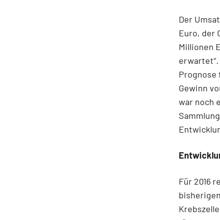
Der Umsatz
Euro, der 
Millionen 
erwartet“
Prognose 
Gewinn vor
war noch e
Sammlung 
Entwicklu
Entwicklu
Für 2016 
bisherige
Krebszell