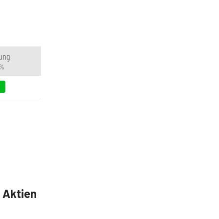
ung
 %
9
5 Aktien