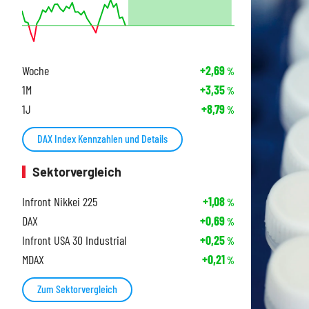
Woche
+2,69
%
1M
+3,35
%
1J
+8,79
%
DAX Index Kennzahlen und Details
Sektorvergleich
Infront Nikkei 225
+1,08
%
DAX
+0,69
%
Infront USA 30 Industrial
+0,25
%
MDAX
+0,21
%
Zum Sektorvergleich