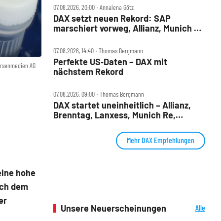
07.08.2026, 20:00 ‧ Annalena Götz
DAX setzt neuen Rekord: SAP
marschiert vorweg, Allianz, Munich Re
& Daimler Truck patzen
07.08.2026, 14:40 ‧ Thomas Bergmann
Perfekte US‑Daten – DAX mit
örsenmedien AG
nächstem Rekord
07.08.2026, 09:00 ‧ Thomas Bergmann
DAX startet uneinheitlich – Allianz,
Brenntag, Lanxess, Munich Re,
Porsche SE, SUSS MicroTec im Check
Mehr DAX Empfehlungen
eine hohe
ach dem
er
Unsere Neuerscheinungen
Alle
Neuerscheinungen