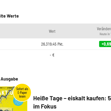
lte Werte
Veränder
Wert
Heute in
26.319,45
Pkt.
+0,6
-
€
e Ausgabe
Heiße Tage – eiskalt kaufen: 
im Fokus