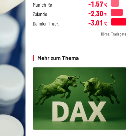
-1,57
Munich Re
%
-2,30
Zalando
%
-3,01
Daimler Truck
%
Börse: Tradegate
Mehr zum Thema