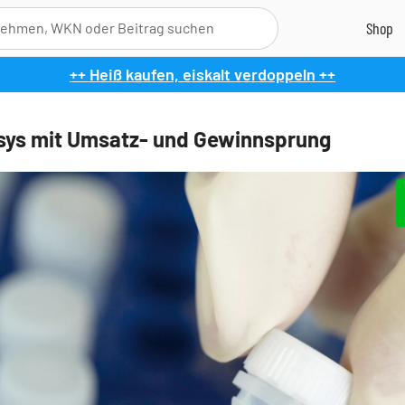
++ Heiß kaufen, eiskalt verdoppeln ++
ys mit Umsatz- und Gewinnsprung