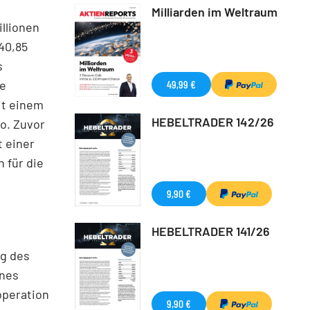
Milliarden im Weltraum
illionen
 40,85
s
ne
49,99 €
it einem
HEBELTRADER 142/26
o. Zuvor
t einer
 für die
9,90 €
HEBELTRADER 141/26
g des
ines
operation
9,90 €