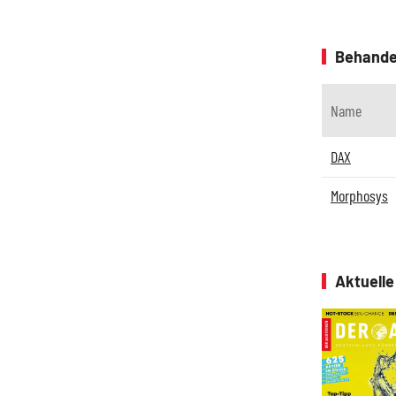
Behande
Name
DAX
Morphosys
Aktuell