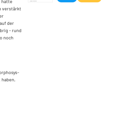
3 hatte
 verstärkt
er
auf der
brig - rund
so noch
Morphosys-
t haben,