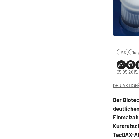
DAX
Mor
05.05.2015,
DER AKTIONÄR
Der Biote
deutlichen
Einmalzah
Kursrutsch
TecDAX-Akt