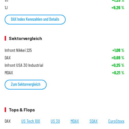
%
1J
+9,26
%
DAX Index Kennzahlen und Details
Sektorvergleich
Infront Nikkei 225
+1,08
%
DAX
+0,69
%
Infront USA 30 Industrial
+0,25
%
MDAX
+0,21
%
Zum Sektorvergleich
Tops & Flops
DAX
US Tech 100
US 30
MDAX
SDAX
EuroStoxx