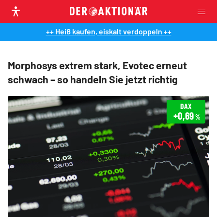
++ Heiß kaufen, eiskalt verdoppeln ++
Morphosys extrem stark, Evotec erneut
schwach – so handeln Sie jetzt richtig
DAX
+0,69
%