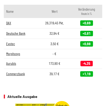
Veränderung
Name
Wert
Heute in %
DAX
26.319,45
Pkt.
+0,69
Deutsche Bank
32,94
€
+0,81
Evotec
3,50
€
+0,98
Morphosys
-
€
Aurubis
173,90
€
-4,35
Commerzbank
39,17
€
+1,19
Aktuelle Ausgabe