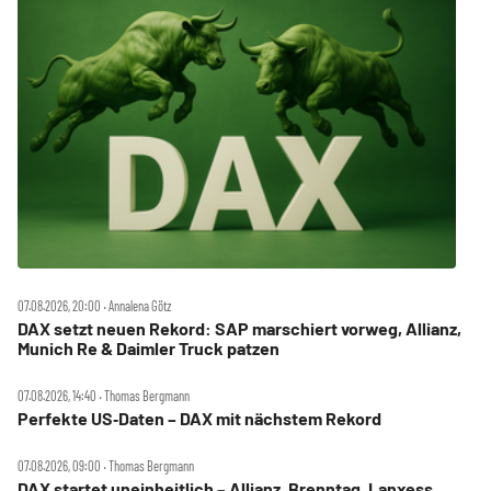
07.08.2026, 20:00 ‧ Annalena Götz
DAX setzt neuen Rekord: SAP marschiert vorweg, Allianz,
Munich Re & Daimler Truck patzen
07.08.2026, 14:40 ‧ Thomas Bergmann
Perfekte US‑Daten – DAX mit nächstem Rekord
07.08.2026, 09:00 ‧ Thomas Bergmann
DAX startet uneinheitlich – Allianz, Brenntag, Lanxess,