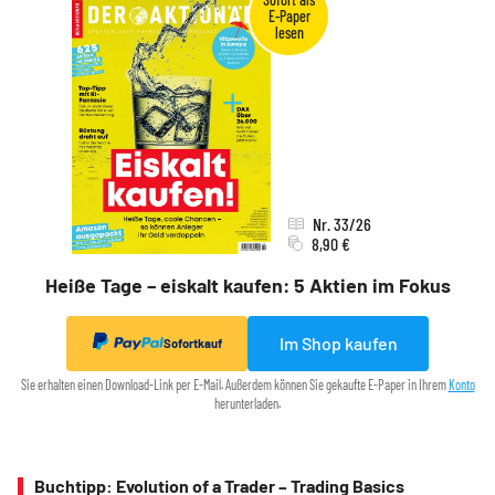
Nr. 33/26
8,90 €
Heiße Tage – eiskalt kaufen: 5 Aktien im Fokus
Im Shop kaufen
Sofortkauf
Sie erhalten einen Download-Link per E-Mail. Außerdem können Sie gekaufte E-Paper in Ihrem
Konto
herunterladen.
Buchtipp: Evolution of a Trader – Trading Basics