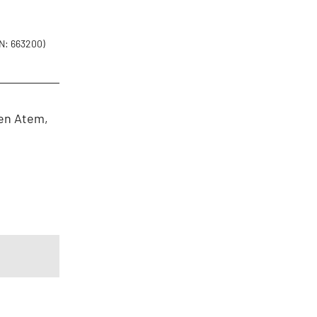
N: 663200)
gen Atem,