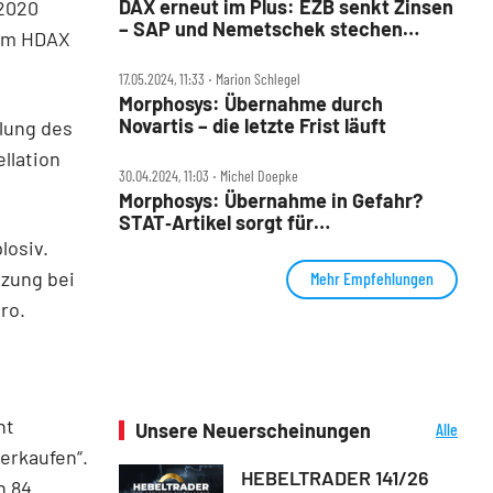
DAX erneut im Plus: EZB senkt Zinsen
 2020
– SAP und Nemetschek stechen
 im HDAX
heraus
17.05.2024, 11:33 ‧ Marion Schlegel
Morphosys: Übernahme durch
Novartis – die letzte Frist läuft
lung des
llation
30.04.2024, 11:03 ‧ Michel Doepke
Morphosys: Übernahme in Gefahr?
STAT‑Artikel sorgt für
Verunsicherung
losiv.
tzung bei
Mehr Empfehlungen
ro.
ht
Unsere Neuerscheinungen
Alle
Neuerscheinungen
Verkaufen“.
HEBELTRADER 141/26
n 84