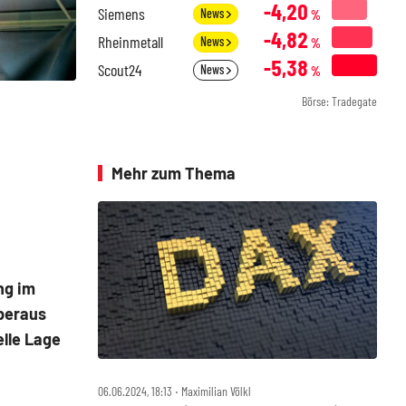
-4,20
Siemens
News
%
-4,82
Rheinmetall
News
%
-5,38
Scout24
News
%
Börse: Tradegate
Mehr zum Thema
ng im
überaus
lle Lage
06.06.2024, 18:13 ‧ Maximilian Völkl