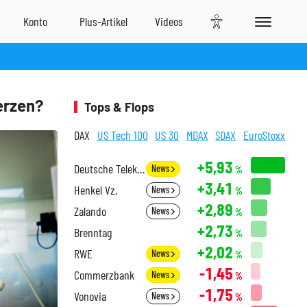
erzen?
Tops & Flops
DAX
US Tech 100
US 30
MDAX
SDAX
EuroStoxx
+5,93
Deutsche Telekom
News
%
+3,41
Henkel Vz.
News
%
+2,89
Zalando
News
%
+2,73
Brenntag
%
+2,02
RWE
News
%
-1,45
Commerzbank
News
%
-1,75
Vonovia
News
%