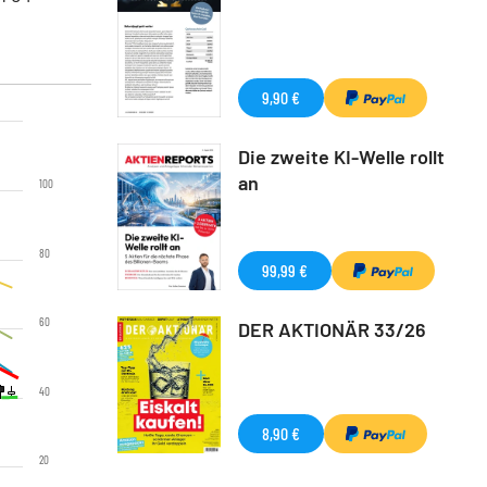
9,90 €
Die zweite KI-Welle rollt
an
100
80
99,99 €
60
DER AKTIONÄR 33/26
40
8,90 €
20