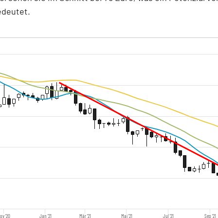
edeutet.
ov '20
Jan '21
Mär '21
Mai '21
Jul '21
Sep '21