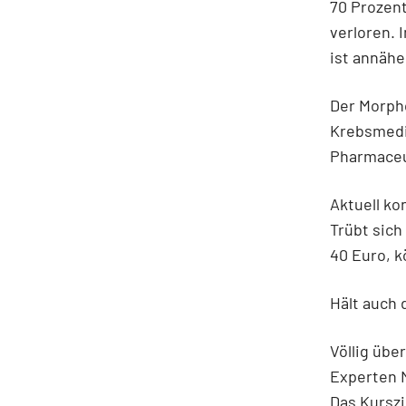
70 Prozent
verloren. 
ist annähe
Der Morph
Krebsmedi
Pharmaceu
Aktuell ko
Trübt sich
40 Euro, k
Hält auch 
Völlig übe
Experten M
Das Kurszi