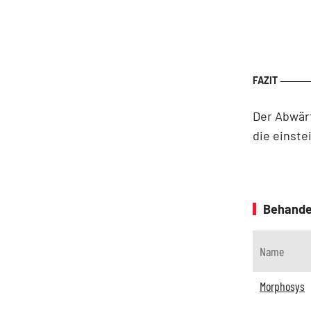
Der Abwärt
die einste
Behande
Name
Morphosys