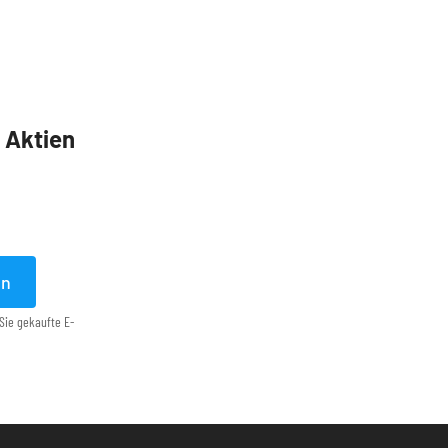
5 Aktien
en
Sie gekaufte E-