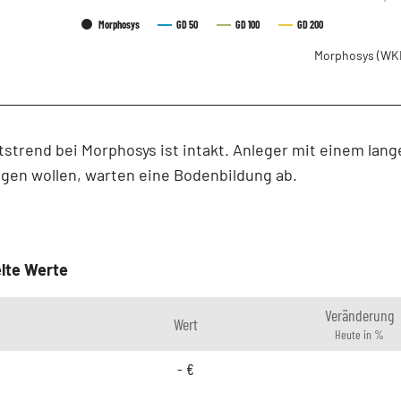
Morphosys
GD 50
GD 100
GD 200
Morphosys
(WK
strend bei Morphosys ist intakt. Anleger mit einem lan
igen wollen, warten eine Bodenbildung ab.
lte Werte
Veränderung
Wert
Heute in %
-
€