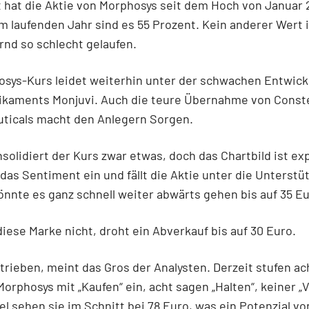
 hat die Aktie von Morphosys seit dem Hoch von Januar
Im laufenden Jahr sind es 55 Prozent. Kein anderer Wert
rnd so schlecht gelaufen.
osys-Kurs leidet weiterhin unter der schwachen Entwick
kaments Monjuvi. Auch die teure Übernahme von Conste
ticals macht den Anlegern Sorgen.
nsolidiert der Kurs zwar etwas, doch das Chartbild ist exp
 das Sentiment ein und fällt die Aktie unter die Unterstü
önnte es ganz schnell weiter abwärts gehen bis auf 35 Eu
diese Marke nicht, droht ein Abverkauf bis auf 30 Euro.
rtrieben, meint das Gros der Analysten. Derzeit stufen ac
orphosys mit „Kaufen“ ein, acht sagen „Halten“, keiner „
el sehen sie im Schnitt bei 78 Euro, was ein Potenzial vo