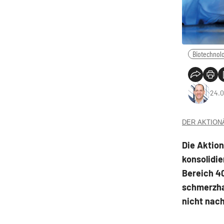
Biotechnol
24.0
DER AKTIONÄR
Die Aktio
konsolidie
Bereich 40
schmerzha
nicht nach