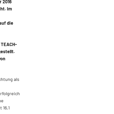
r 2016
ht. Im
auf die
e TEACH-
estellt.
von
htung als
rfolgreich
ne
 16,1