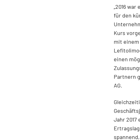
„2016 war 
für den kü
Unternehm
Kurs vorge
mit einem
Lefitolimo
einen mögl
Zulassung
Partnern g
AG.
Gleichzeit
Geschäftsj
Jahr 2017 
Ertragslag
spannend, 