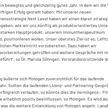
ein bewegtes und gleichzeitig gutes Jahr, in dem wir di
nftigen Erfolg gestellt haben: Mit unserer neuen
ensstrategie Next Level haben wir einen klaren strate
geben, wie wir uns künftig als produktorientiertes Un
 starken Hauptprodukt, unserem Immuntherapeutikum
d, positionieren wollen. Unser oberstes Ziel ist es, Lefit
ichen Markteintritt vorzubereiten. Dazu haben wir
svorbereitungen getroffen und weitere Gespräche mit m
eführt“, so Dr. Mariola Söhngen, Vorstandsvorsitzende 
ig äußerte sich Mologen zuversichtlich für das laufende
ahr. Sollten die laufenden Lizenz- und Partnering-Gespr
erfolgreich verlaufen, so könnte dies die Vermögens-, Fi
e erheblich positiv beeinflussen, so Mologen. Es wird al
was die weitere Entwicklung von Mologen angeht. Langfr