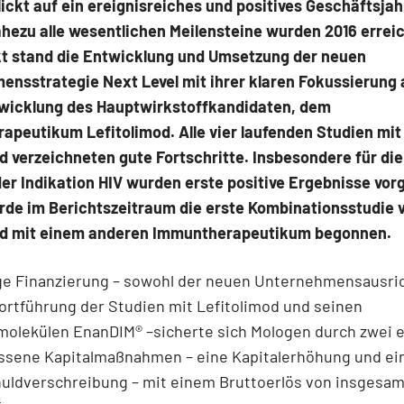
ickt auf ein ereignisreiches und positives Geschäftsjah
hezu alle wesentlichen Meilensteine wurden 2016 erreic
kt stand die Entwicklung und Umsetzung der neuen
nsstrategie Next Level mit ihrer klaren Fokussierung 
wicklung des Hauptwirkstoffkandidaten, dem
peutikum Lefitolimod. Alle vier laufenden Studien mit
d verzeichneten gute Fortschritte. Insbesondere für di
der Indikation HIV wurden erste positive Ergebnisse vorg
de im Berichtszeitraum die erste Kombinationsstudie 
od mit einem anderen Immuntherapeutikum begonnen.
ige Finanzierung – sowohl der neuen Unternehmensausric
ortführung der Studien mit Lefitolimod und seinen
olekülen EnanDIM® –sicherte sich Mologen durch zwei e
ssene Kapitalmaßnahmen – eine Kapitalerhöhung und ei
ldverschreibung – mit einem Bruttoerlös von insgesamt