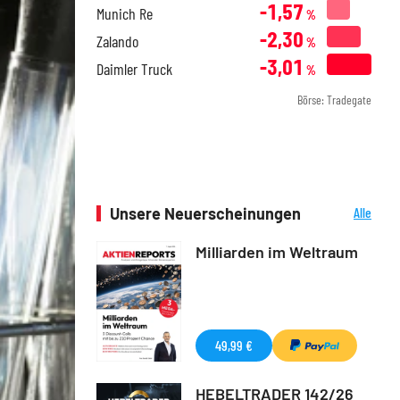
-1,57
Munich Re
%
-2,30
Zalando
%
-3,01
Daimler Truck
%
Börse: Tradegate
Unsere Neuerscheinungen
Alle
Neuerscheinungen
Milliarden im Weltraum
49,99 €
HEBELTRADER 142/26