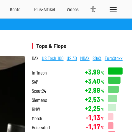
Tops & Flops
DAX
US Tech 100
US 30
MDAX
SDAX
EuroStoxx
+3,99
Infineon
%
+3,40
SAP
%
+2,99
Scout24
%
+2,53
Siemens
%
+2,25
BMW
%
-1,13
Merck
%
-1,17
Beiersdorf
%