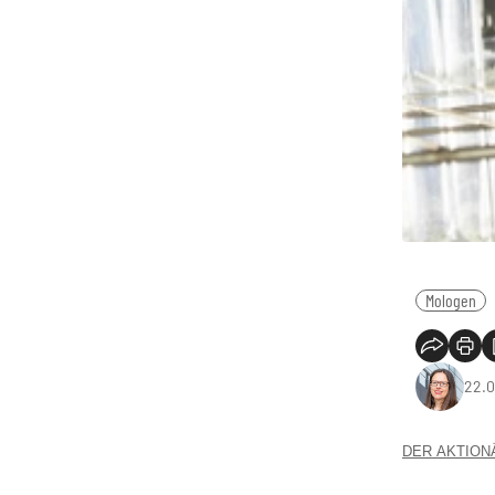
Mologen
22.0
DER AKTIONÄR