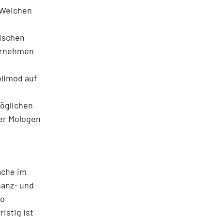
e Weichen
gischen
ternehmen
olimod auf
öglichen
der Mologen
äche im
nanz- und
so
istig ist