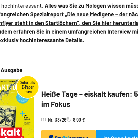
r hochinteressant.
Alles was Sie zu Mologen wissen müs
fangreichen
Spezialreport „Die neue Medigene – der nä
flyer steht in den Startlöchern“, den Sie hier herunter
udem erfahren Sie in einem umfangreichen Interview m
xklusiv hochinteressante Details.
e Ausgabe
Heiße Tage – eiskalt kaufen: 
im Fokus
Nr. 33/26
8,90 €