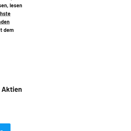
sen, lesen
chste
laden
it dem
5 Aktien