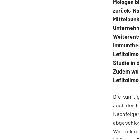
Mologen bl
zurück. Na
Mittelpun
Unternehme
Weiterent
Immunthera
Lefitolimo
Studie in 
Zudem wur
Lefitolim
Die künft
auch der F
Nachfolgem
abgeschlo
Wandelschu