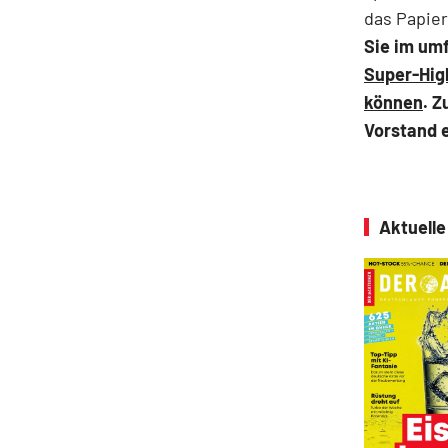
das Papie
Sie im um
Super-High
können
.
Z
Vorstand e
Aktuell