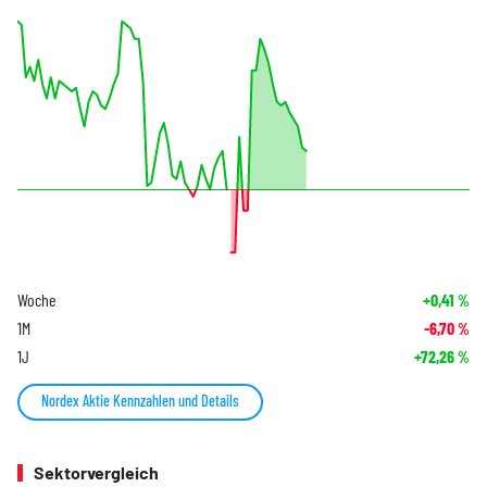
Woche
+0,41
%
1M
-6,70
%
1J
+72,26
%
Nordex Aktie Kennzahlen und Details
Sektorvergleich