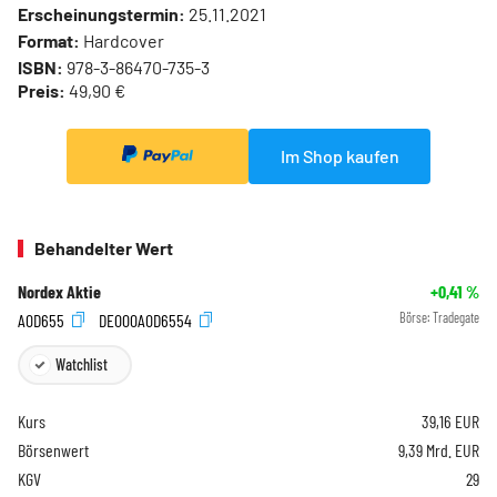
Erscheinungstermin:
25.11.2021
Format:
Hardcover
ISBN:
978-3-86470-735-3
Preis:
49,90 €
Im Shop kaufen
Behandelter Wert
Nordex Aktie
+0,41
%
A0D655
DE000A0D6554
Börse:
Tradegate
Watchlist
Kurs
39,16
EUR
Börsenwert
9,39 Mrd. EUR
KGV
29