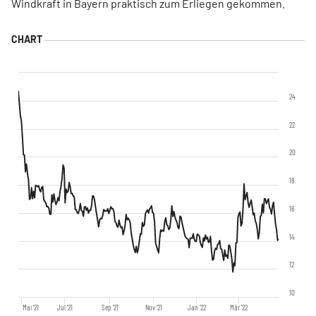
Windkraft in Bayern praktisch zum Erliegen gekommen.
24
22
20
18
16
14
12
10
Mai '21
Jul '21
Sep '21
Nov '21
Jan '22
Mär '22