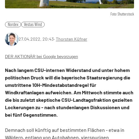
Foto: Shutterstock
Nordex
Vestas Wind
27.04.2022, 20:43
‧
Thorsten Küfner
DER AKTIONÄR bei Google bevorzugen
Nach langem CSU-internen Widerstand und unter hohem
politischen Druck will die bayerische Staatsregierung die
umstrittene 10H-Mindestabstandregel für
Windkraftanlagen aufweichen. Am Mittwoch stimmte auch
die bis zuletzt skeptische CSU-Landtagsfraktion gezielten
Lockerungen zu - nach stundenlangen Diskussionen und
bei fünf Gegenstimmen.
Demnach soll künftig auf bestimmten Flächen - etwa in
Wäldern, entlang von Autobahnen, vierspurigen