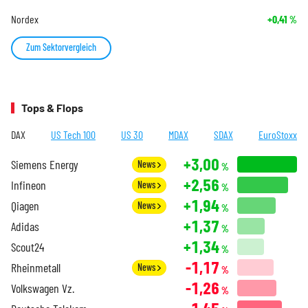
Nordex
+0,41
%
Zum Sektorvergleich
Tops & Flops
DAX
US Tech 100
US 30
MDAX
SDAX
EuroStoxx
+3,00
Siemens Energy
News
%
+2,56
Infineon
News
%
+1,94
Qiagen
News
%
+1,37
Adidas
%
+1,34
Scout24
%
-1,17
Rheinmetall
News
%
-1,26
Volkswagen Vz.
%