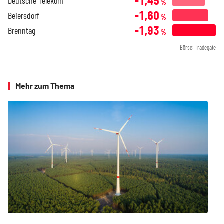
-1,45
Deutsche Telekom
%
-1,60
Beiersdorf
%
-1,93
Brenntag
%
Börse: Tradegate
Mehr zum Thema