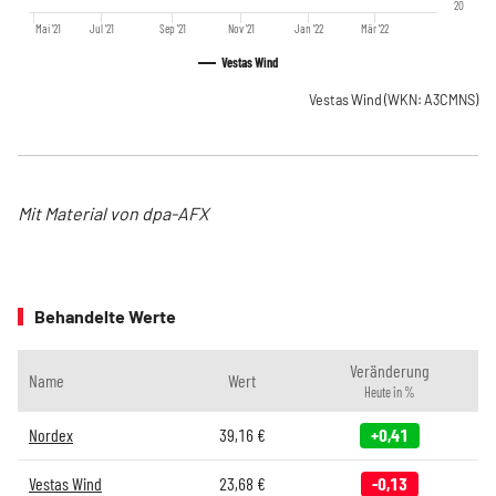
20
Mai '21
Jul '21
Sep '21
Nov '21
Jan '22
Mär '22
Vestas Wind
Vestas Wind
(WKN: A3CMNS)
Mit Material von dpa-AFX
Behandelte Werte
Veränderung
Name
Wert
Heute in %
Nordex
39,16
€
+0,41
Vestas Wind
23,68
€
-0,13