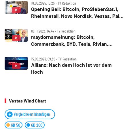
18.08.2025, 15:25 ‧ TV Redaktion
Opening Bell: Bitcoin, ProSiebenSat.1,
Rheinmetall, Novo Nordisk, Vestas, Palo
Alto
08.11.2023, 14:44 ‧ TV Redaktion
maydornsmeinung: Bitcoin,
Commerzbank, BYD, Tesla, Rivian,
Vestas, Siemens Energy, Ørsted,
SolarEdge, SMA Solar, JinkoSolar, Li‑FT
15.09.2023, 09:39 ‧ TV Redaktion
Power
Allianz: Nach dem Hoch ist vor dem
Hoch
Vestas Wind Chart
Vergleichwert hinzufügen
GD 50
GD 200