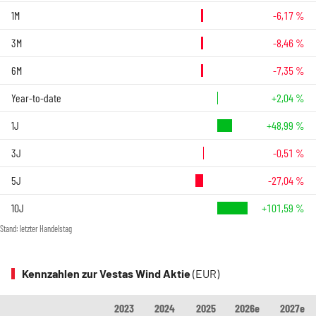
1M
-6,17 %
3M
-8,46 %
6M
-7,35 %
Year-to-date
+2,04 %
1J
+48,99 %
3J
-0,51 %
5J
-27,04 %
10J
+101,59 %
Stand: letzter Handelstag
Kennzahlen zur Vestas Wind Aktie
(EUR)
2023
2024
2025
2026e
2027e