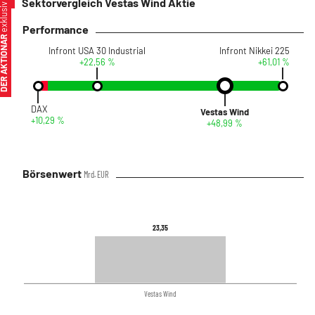
Sektorvergleich Vestas Wind Aktie
xklusiv
Performance
ER AKTIONÄR
Infront USA 30 Industrial
Infront Nikkei 225
+22,56 %
+61,01 %
DAX
Vestas Wind
+10,29 %
+48,99 %
Börsenwert
Mrd. EUR
23,35
23,35
Vestas Wind