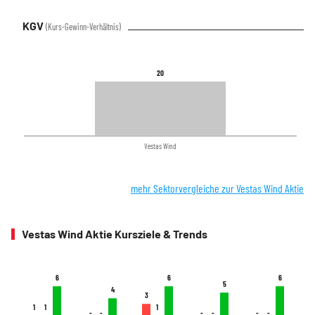
KGV
(Kurs-Gewinn-Verhältnis)
20
20
Vestas Wind
mehr Sektorvergleiche zur Vestas Wind Aktie
Vestas Wind Aktie Kursziele & Trends
6
6
6
6
6
6
5
5
4
4
3
3
1
1
1
1
1
1
-
-
-
-
-
-
-
-
-
-
-
-