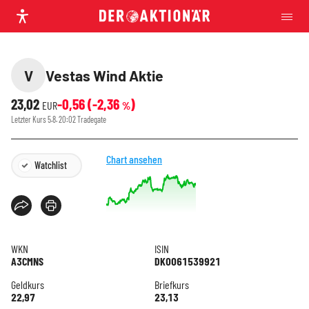
V
Vestas Wind Aktie
23,02
-0,56
(
-2,36
)
EUR
%
Letzter Kurs
5.8. 20:02
Tradegate
Chart ansehen
Watchlist
WKN
ISIN
A3CMNS
DK0061539921
Geldkurs
Briefkurs
22,97
23,13