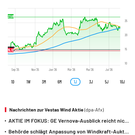
27,01
25
20
15,49
15
15,13
10
Sep '25
Nov '25
Jan '26
Mär '26
Mai '26
Jul '26
1D
1W
3M
6M
1J
3J
5J
10J
Nachrichten zur Vestas Wind Aktie
(dpa-Afx)
AKTIE IM FOKUS: GE Vernova-Ausblick reicht nicht - Siemens Energy, Nordex fallen
Behörde schlägt Anpassung von Windkraft-Auktionsflächen in der Nordsee vor