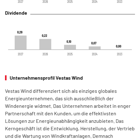
2027
2026
2025
2024
2023
Dividende
0,29
0,29
0,22
0,22
0,10
0,10
0,07
0,07
0,00
0,00
2027
2026
2025
2024
2023
Unternehmensprofil Vestas Wind
Vestas Wind differenziert sich als einziges globales
Energieunternehmen, das sich ausschließlich der
Windenergie widmet. Das Unternehmen arbeitet in enger
Partnerschaft mit den Kunden, um die effektivsten
Lösungen zur Energieunabhängigkeit anzubieten. Das
Kerngeschäft ist die Entwicklung, Herstellung, der Vertrieb
und die Wartung von Windkraftanlagen. Demnach