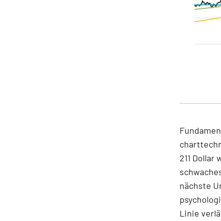
Fundamenta
charttechn
211 Dollar
schwaches 
nächste Un
psychologi
Linie verlä