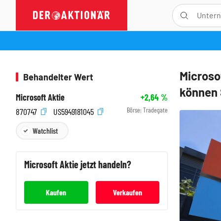
Microso
Behandelter Wert
können 
Microsoft Aktie
+2,64
%
Börse:
Tradegate
870747
US5949181045
Watchlist
Microsoft
Aktie jetzt handeln?
Kaufen
Verkaufen