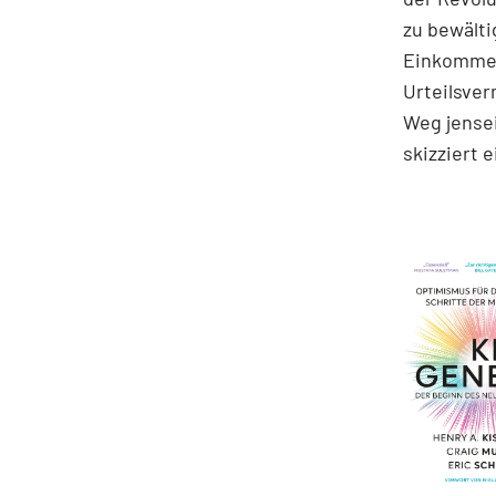
zu bewälti
Einkommen
Urteilsve
Weg jensei
skizziert 