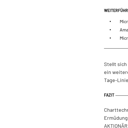
Micr
Amaz
Micr
Stellt sic
ein weiter
Tage-Linie
Charttechn
Ermüdungs
AKTIONÄR a