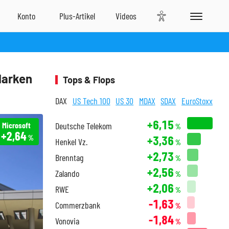
Marken
Tops & Flops
DAX
US Tech 100
US 30
MDAX
SDAX
EuroStoxx
+6,15
Microsoft
Deutsche Telekom
%
+2,64
+3,36
%
Henkel Vz.
%
+2,73
Brenntag
%
+2,56
Zalando
%
+2,06
RWE
%
-1,63
Commerzbank
%
-1,84
Vonovia
%