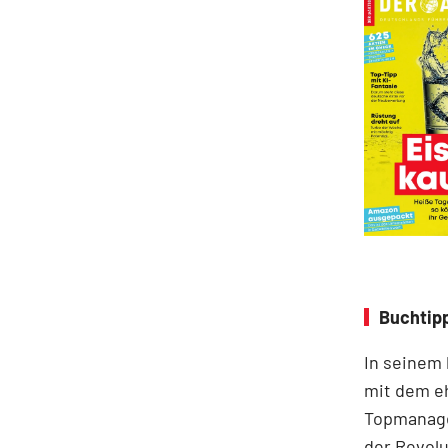
Buchtipp
In seinem
mit dem e
Topmanage
der Revolu