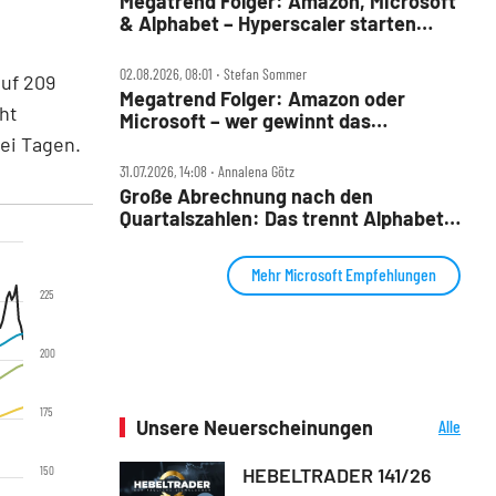
Megatrend Folger: Amazon, Microsoft
& Alphabet – Hyperscaler starten
wieder durch
02.08.2026, 08:01 ‧ Stefan Sommer
auf 209
Megatrend Folger: Amazon oder
ht
Microsoft – wer gewinnt das
KI‑Rennen?
rei Tagen.
31.07.2026, 14:08 ‧ Annalena Götz
Große Abrechnung nach den
Quartalszahlen: Das trennt Alphabet
von Amazon und Microsoft
Mehr Microsoft Empfehlungen
225
200
175
Unsere Neuerscheinungen
Alle
Neuerscheinungen
150
HEBELTRADER 141/26