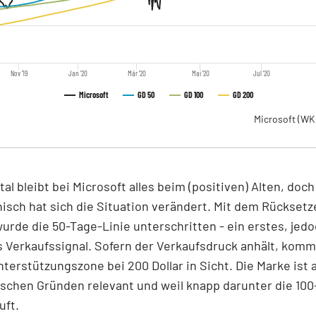
Nov '19
Jan '20
Mär '20
Mai '20
Jul '20
Microsoft
GD 50
GD 100
GD 200
Microsoft
(WK
l bleibt bei Microsoft alles beim (positiven) Alten, doch
isch hat sich die Situation verändert. Mit dem Rücksetz
 wurde die 50-Tage-Linie unterschritten - ein erstes, jed
Verkaufssignal. Sofern der Verkaufsdruck anhält, kommt
terstützungszone bei 200 Dollar in Sicht. Die Marke ist 
schen Gründen relevant und weil knapp darunter die 100
uft.