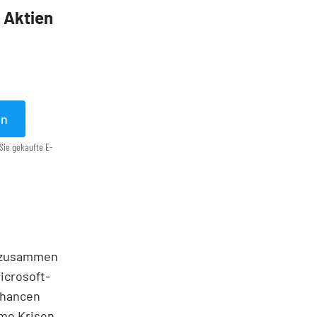
5 Aktien
en
Sie gekaufte E-
r zusammen
icrosoft-
Chancen
rme Krisen