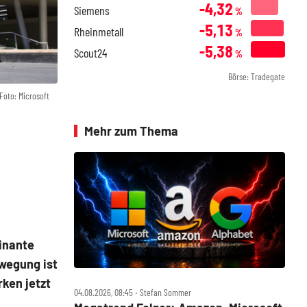
-4,32
Siemens
%
-5,13
Rheinmetall
%
-5,38
Scout24
%
Börse: Tradegate
Foto: Microsoft
Mehr zum Thema
inante
ewegung ist
ken jetzt
04.08.2026, 08:45 ‧ Stefan Sommer