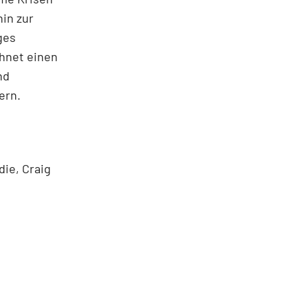
hin zur
ges
hnet einen
nd
ern.
die, Craig