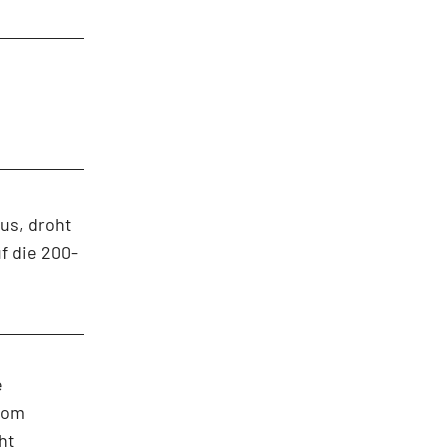
us, droht
f die 200-
e
vom
ht