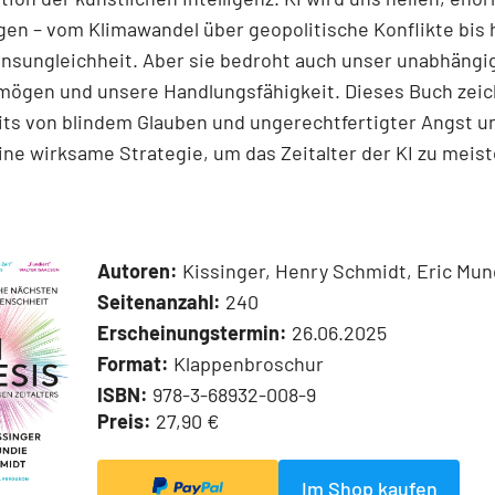
gen – vom Klimawandel über geo­poli­tische Konflikte bis 
sungleichheit. Aber sie bedroht auch unser unabhängi
rmögen und unsere Handlungsfähigkeit. Dieses Buch zeic
ts von blindem Glauben und ungerechtfertigter Angst u
eine wirksame Strategie, um das Zeitalter der KI zu meist
Autoren:
Kissinger, Henry Schmidt, Eric Mun
Seitenanzahl:
240
Erscheinungstermin:
26.06.2025
Format:
Klappenbroschur
ISBN:
978-3-68932-008-9
Preis:
27,90 €
Im Shop kaufen