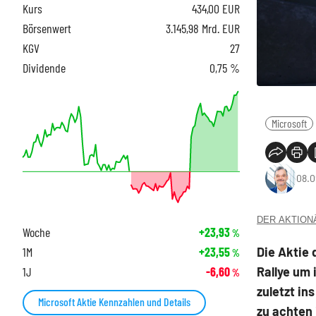
Kurs
434,00
EUR
Börsenwert
3.145,98 Mrd. EUR
KGV
27
Dividende
0,75 %
Microsoft
08.0
DER AKTIONÄR
Woche
+23,93
%
Die Aktie
1M
+23,55
%
Rallye um 
1J
-6,60
%
zuletzt in
Microsoft Aktie Kennzahlen und Details
zu achten 