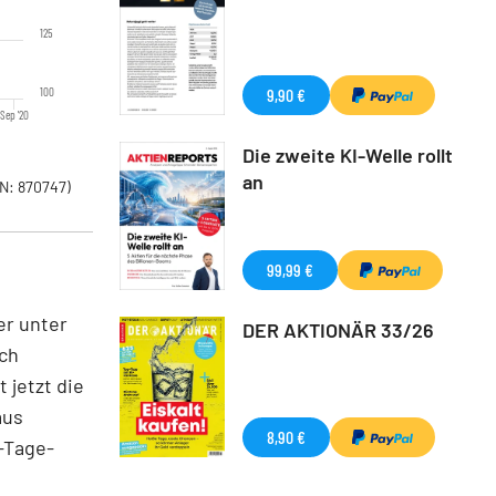
125
100
9,90 €
Sep '20
Die zweite KI-Welle rollt
an
N: 870747)
99,99 €
er unter
DER AKTIONÄR 33/26
och
 jetzt die
aus
8,90 €
-Tage-