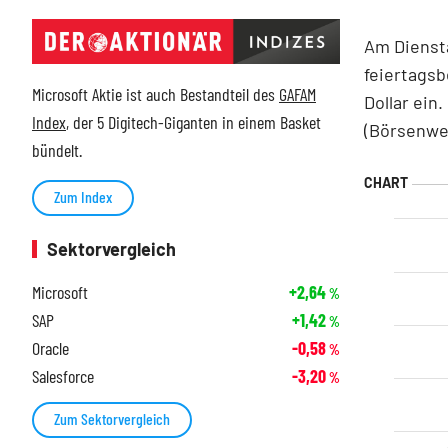
Am Dienst
feiertagsb
Microsoft Aktie ist auch Bestandteil des
GAFAM
Dollar ein
Index
, der 5 Digitech-Giganten in einem Basket
(Börsenwer
bündelt.
Zum Index
Sektorvergleich
Microsoft
+2,64
%
SAP
+1,42
%
Oracle
-0,58
%
Salesforce
-3,20
%
Zum Sektorvergleich