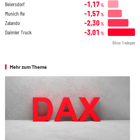
-1,17
Beiersdorf
%
-1,57
Munich Re
%
-2,30
Zalando
%
-3,01
Daimler Truck
%
Börse: Tradegate
Mehr zum Thema