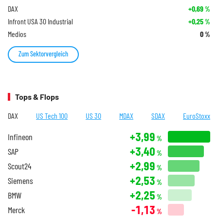
DAX
+0,69
%
Infront USA 30 Industrial
+0,25
%
Medios
0
%
Zum Sektorvergleich
Tops & Flops
DAX
US Tech 100
US 30
MDAX
SDAX
EuroStoxx
+3,99
Infineon
%
+3,40
SAP
%
+2,99
Scout24
%
+2,53
Siemens
%
+2,25
BMW
%
-1,13
Merck
%