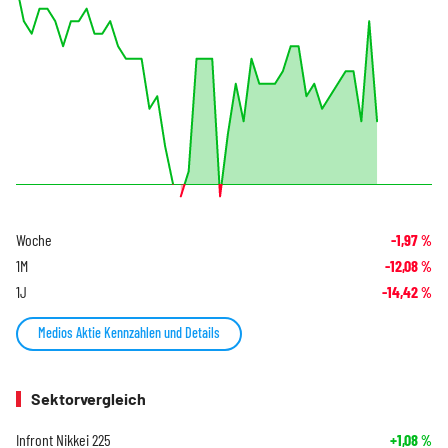
Woche
-1,97
%
1M
-12,08
%
1J
-14,42
%
Medios Aktie Kennzahlen und Details
Sektorvergleich
Infront Nikkei 225
+1,08
%