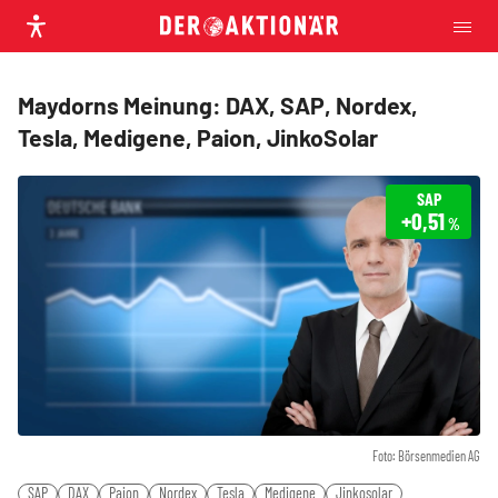
Maydorns Meinung: DAX, SAP, Nordex,
Tesla, Medigene, Paion, JinkoSolar
SAP
+0,51
%
Foto: Börsenmedien AG
SAP
DAX
Paion
Nordex
Tesla
Medigene
Jinkosolar