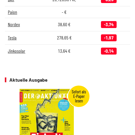
Paion
-
€
Nordex
38,60
€
-3,74
Tesla
278,65
€
-1,97
Jinkosolar
13,64
€
-0,14
Aktuelle Ausgabe