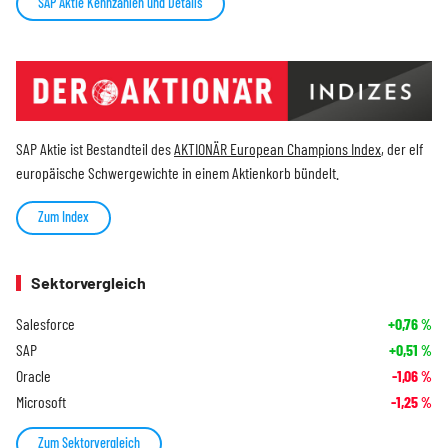
SAP Aktie Kennzahlen und Details
SAP Aktie ist Bestandteil des
AKTIONÄR European Champions Index
, der elf
europäische Schwergewichte in einem Aktienkorb bündelt.
Zum Index
Sektorvergleich
Salesforce
+0,76
%
SAP
+0,51
%
Oracle
-1,06
%
Microsoft
-1,25
%
Zum Sektorvergleich