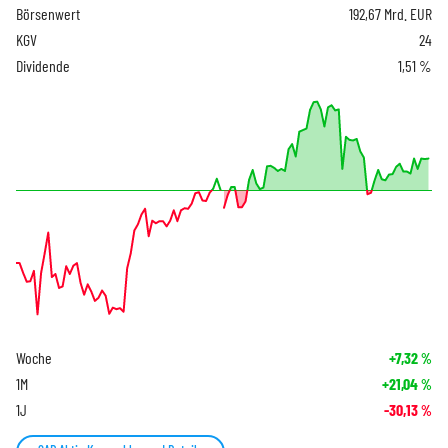
Börsenwert
192,67 Mrd. EUR
KGV
24
Dividende
1,51 %
Woche
+7,32
%
1M
+21,04
%
1J
-30,13
%