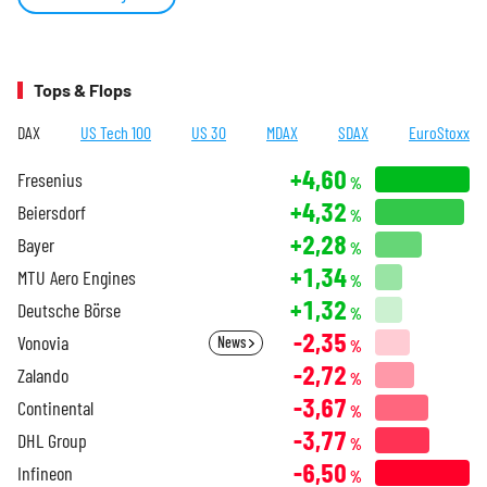
Tops & Flops
DAX
US Tech 100
US 30
MDAX
SDAX
EuroStoxx
+4,60
Fresenius
%
+4,32
Beiersdorf
%
+2,28
Bayer
%
+1,34
MTU Aero Engines
%
+1,32
Deutsche Börse
%
-2,35
Vonovia
News
%
-2,72
Zalando
%
-3,67
Continental
%
-3,77
DHL Group
%
-6,50
Infineon
%