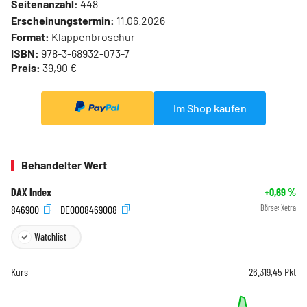
Seitenanzahl:
448
Erscheinungstermin:
11.06.2026
Format:
Klappenbroschur
ISBN:
978-3-68932-073-7
Preis:
39,90 €
Im Shop kaufen
Behandelter Wert
DAX Index
+0,69
%
846900
DE0008469008
Börse:
Xetra
Watchlist
Kurs
26.319,45
Pkt