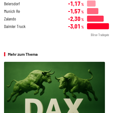
-1,17
Beiersdorf
%
-1,57
Munich Re
%
-2,30
Zalando
%
-3,01
Daimler Truck
%
Börse: Tradegate
Mehr zum Thema