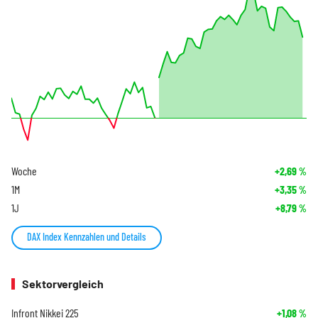
Woche
+2,69
%
1M
+3,35
%
1J
+8,79
%
DAX Index Kennzahlen und Details
Sektorvergleich
Infront Nikkei 225
+1,08
%