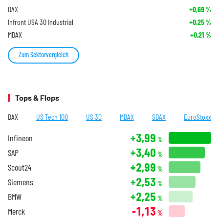
DAX
+0,69
%
Infront USA 30 Industrial
+0,25
%
MDAX
+0,21
%
Zum Sektorvergleich
Tops & Flops
DAX
US Tech 100
US 30
MDAX
SDAX
EuroStoxx
+3,99
Infineon
%
+3,40
SAP
%
+2,99
Scout24
%
+2,53
Siemens
%
+2,25
BMW
%
-1,13
Merck
%