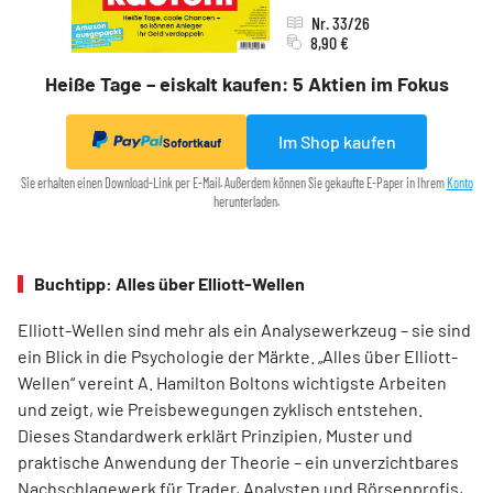
Nr. 33/26
8,90 €
Heiße Tage – eiskalt kaufen: 5 Aktien im Fokus
Im Shop kaufen
Sofortkauf
Sie erhalten einen Download-Link per E-Mail. Außerdem können Sie gekaufte E-Paper in Ihrem
Konto
herunterladen.
Buchtipp: Alles über Elliott-Wellen
Elliott-Wellen sind mehr als ein Analysewerkzeug – sie sind
ein Blick in die Psychologie der Märkte. „Alles über Elliott-
Wellen“ vereint A. Hamilton Boltons wichtigste Arbeiten
und zeigt, wie Preisbewegungen zyklisch entstehen.
Dieses Standardwerk erklärt Prinzipien, Muster und
praktische Anwendung der Theorie – ein unverzichtbares
Nachschlagewerk für Trader, Analysten und Börsenprofis,