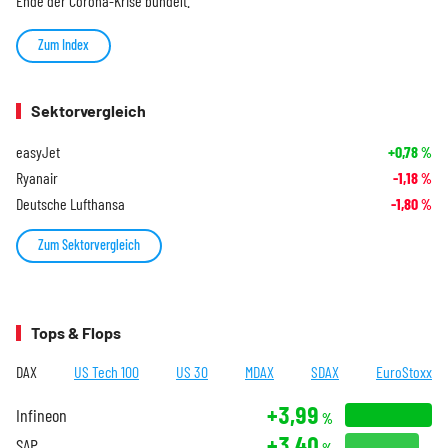
Ende der Corona-Krise bündelt.
Zum Index
Sektorvergleich
easyJet
+0,78
%
Ryanair
-1,18
%
Deutsche Lufthansa
-1,80
%
Zum Sektorvergleich
Tops & Flops
DAX
US Tech 100
US 30
MDAX
SDAX
EuroStoxx
+3,99
Infineon
%
+3,40
SAP