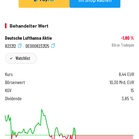
Behandelter Wert
Deutsche Lufthansa Aktie
-1,80
%
823212
DE0008232125
Börse:
Tradegate
Watchlist
Kurs
8,44
EUR
Börsenwert
10,30 Mrd. EUR
KGV
15
Dividende
3,85 %