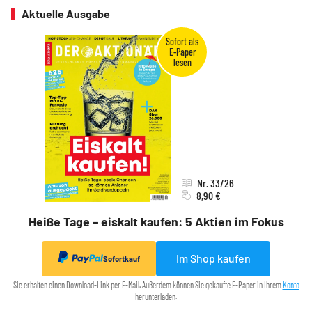
Aktuelle Ausgabe
Nr. 33/26
8,90 €
Heiße Tage – eiskalt kaufen: 5 Aktien im Fokus
Im Shop kaufen
Sofortkauf
Sie erhalten einen Download-Link per E-Mail. Außerdem können Sie gekaufte E-Paper in Ihrem
Konto
herunterladen.