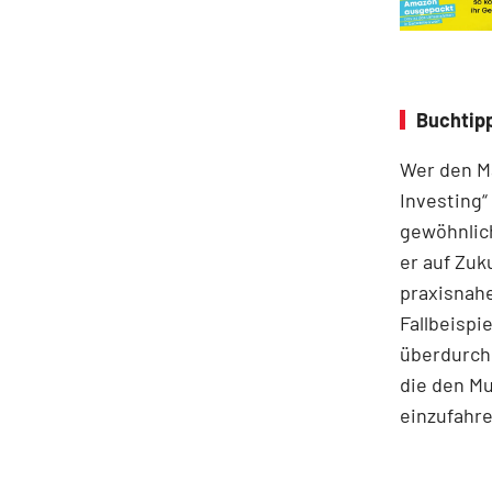
Buchtipp
Wer den Ma
Investing“
gewöhnlich
er auf Zuk
praxisnahe
Fallbeispie
überdurchs
die den M
einzufahre