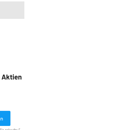
5 Aktien
en
Sie gekaufte E-