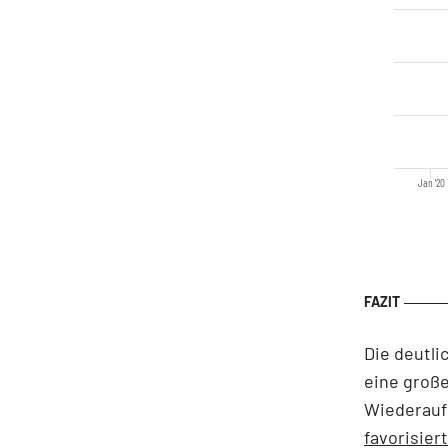
Jan '20
Die deutli
eine große
Wiederauf
favorisier