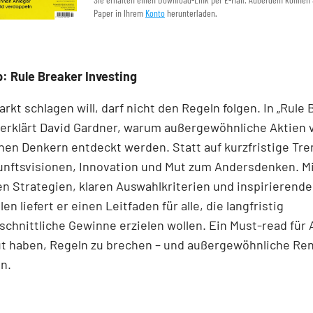
Paper in Ihrem
Konto
herunterladen.
: Rule Breaker Investing
rkt schlagen will, darf nicht den Regeln folgen. In „Rule
 erklärt David Gardner, warum außergewöhnliche Aktien 
en Denkern entdeckt werden. Statt auf kurzfristige Tre
unftsvisionen, Innovation und Mut zum Andersdenken. M
n Strategien, klaren Auswahlkriterien und inspirierend
len liefert er einen Leit­faden für alle, die langfristig
chnittliche Gewinne erzielen wollen. Ein Must-read für 
ut haben, Regeln zu brechen – und außergewöhnliche Re
n.