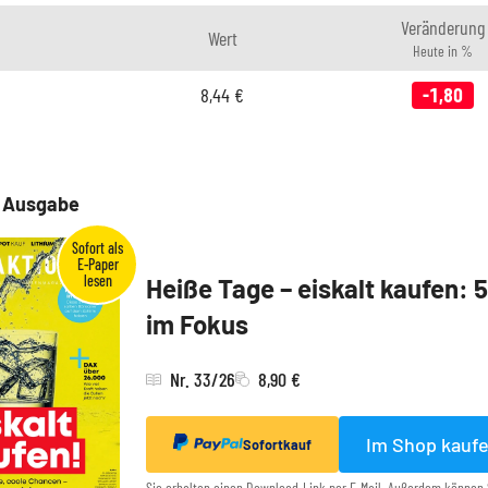
Veränderung
Wert
Heute in %
8,44
€
-1,80
e Ausgabe
Heiße Tage – eiskalt kaufen: 
im Fokus
Nr. 33/26
8,90 €
Im Shop kauf
Sofortkauf
Sie erhalten einen Download-Link per E-Mail. Außerdem können 