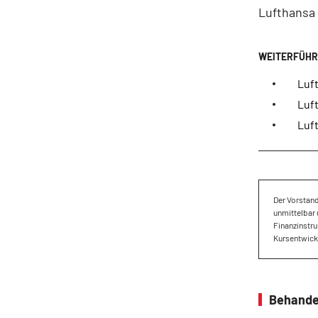
Lufthansa 
Luf
Luf
Luft
Der Vorstan
unmittelbar 
Finanzinstru
Kursentwickl
Behande