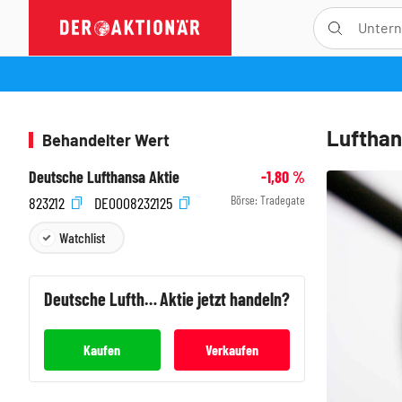
Lufthan
Behandelter Wert
Deutsche Lufthansa Aktie
-1,80
%
Börse:
Tradegate
823212
DE0008232125
Watchlist
Deutsche Lufthansa
Aktie jetzt handeln?
Kaufen
Verkaufen