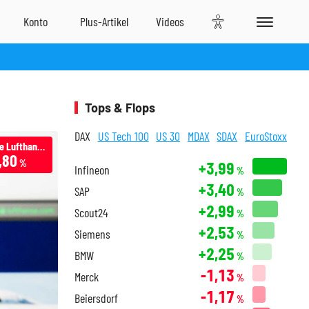
Tops & Flops
DAX
US Tech 100
US 30
MDAX
SDAX
EuroStoxx
Deutsche Lufthansa
,80
%
+3,99
Infineon
%
+3,40
SAP
%
+2,99
Scout24
%
+2,53
Siemens
%
+2,25
BMW
%
-1,13
Merck
%
-1,17
Beiersdorf
%