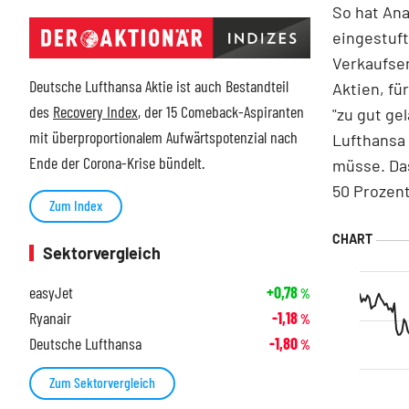
So hat Ana
eingestuft
Verkaufsem
Deutsche Lufthansa Aktie ist auch Bestandteil
Aktien, fü
des
Recovery Index
, der 15 Comeback-Aspiranten
"zu gut ge
mit überproportionalem Aufwärtspotenzial nach
Lufthansa 
Ende der Corona-Krise bündelt.
müsse. Das
50 Prozent
Zum Index
Sektorvergleich
easyJet
+0,78
%
Ryanair
-1,18
%
Deutsche Lufthansa
-1,80
%
Zum Sektorvergleich