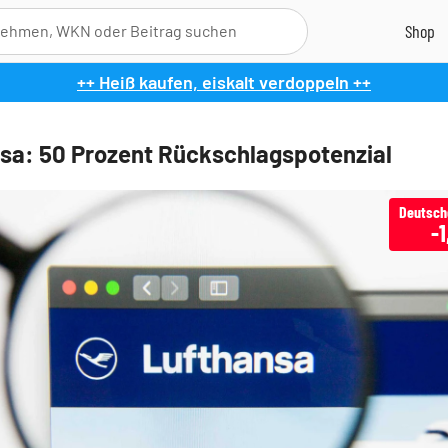
++ Heiß kaufen, eiskalt verdoppeln ++
sa: 50 Prozent Rückschlagspotenzial
-1