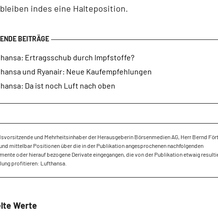
bleiben indes eine Halteposition.
thansa: Ertragsschub durch Impfstoffe?
thansa und Ryanair: Neue Kaufempfehlungen
hansa: Da ist noch Luft nach oben
dsvorsitzende und Mehrheitsinhaber der Herausgeberin Börsenmedien AG, Herr Bernd Fört
und mittelbar Positionen über die in der Publikation angesprochenen nachfolgenden
mente oder hierauf bezogene Derivate eingegangen, die von der Publikation etwaig result
ung profitieren: Lufthansa.
lte Werte