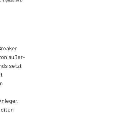
 Breaker
von außer­
nds setzt
it
en
Anleger,
nditen