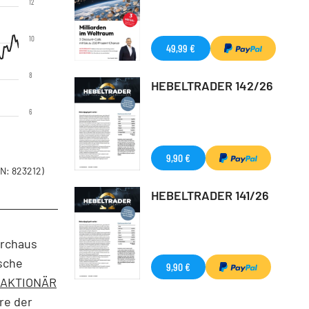
12
10
49,99 €
8
HEBELTRADER 142/26
6
9,90 €
N: 823212)
HEBELTRADER 141/26
urchaus
sche
9,90 €
 AKTIONÄR
ere der