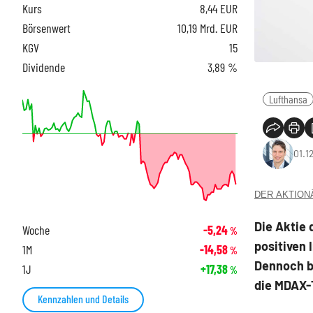
Kurs
8,44
EUR
Börsenwert
10,19 Mrd. EUR
KGV
15
Dividende
3,89 %
Lufthansa
01.1
DER AKTIONÄR
Die Aktie 
Woche
-5,24
%
positiven 
1M
-14,58
%
Dennoch b
1J
+17,38
%
die MDAX-
Kennzahlen und Details