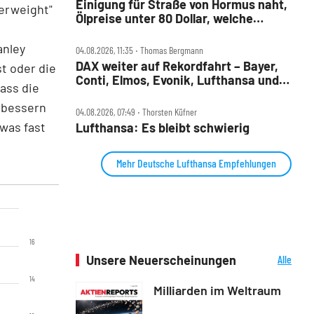
Einigung für Straße von Hormus naht,
derweight"
Ölpreise unter 80 Dollar, welche
Aktien profitieren jetzt?
anley
04.08.2026, 11:35 ‧ Thomas Bergmann
DAX weiter auf Rekordfahrt – Bayer,
t oder die
Conti, Elmos, Evonik, Lufthansa und
ass die
Nordex im Check
rbessern
04.08.2026, 07:49 ‧ Thorsten Küfner
 was fast
Lufthansa: Es bleibt schwierig
Mehr Deutsche Lufthansa Empfehlungen
16
Unsere Neuerscheinungen
Alle
Neuerscheinungen
14
Milliarden im Weltraum