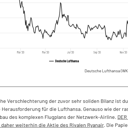
Mär '20
Mai '20
Jul '20
Sep '20
Nov '20
Deutsche Lufthansa
Deutsche Lufthansa
(WK
che Verschlechterung der zuvor sehr soliden Bilanz ist d
 Herausforderung für die Lufthansa. Genauso wie der ra
bau des komplexen Flugplans der Netzwerk-Airline.
DER
t daher weiterhin die Aktie des Rivalen Ryanair
. Die Papi