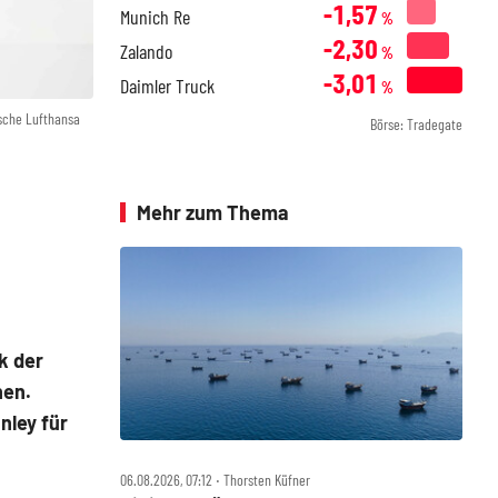
-1,57
Munich Re
%
-2,30
Zalando
%
-3,01
Daimler Truck
%
sche Lufthansa
Börse: Tradegate
Mehr zum Thema
k der
nen.
nley für
06.08.2026, 07:12 ‧ Thorsten Küfner