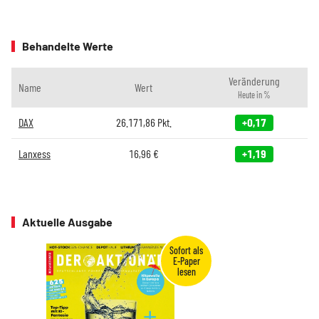
Behandelte Werte
Veränderung
Name
Wert
Heute in %
DAX
26.171,86
Pkt.
+0,17
Lanxess
16,96
€
+1,19
Aktuelle Ausgabe