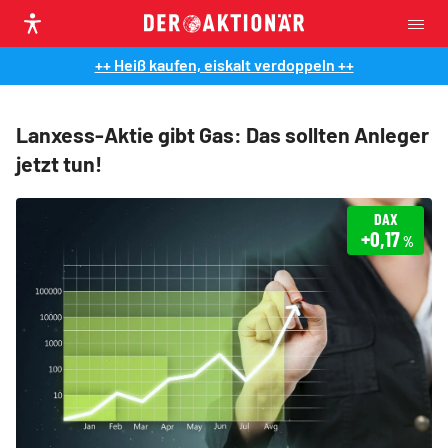
++ Heiß kaufen, eiskalt verdoppeln ++
Lanxess-Aktie gibt Gas: Das sollten Anleger
jetzt tun!
DAX
+0,17
%