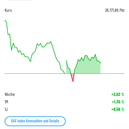
Kurs
26.171,86
Pkt
Woche
+2,62
%
1M
+1,35
%
1J
+9,56
%
DAX Index Kennzahlen und Details