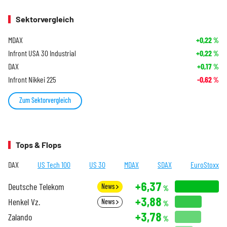
Sektorvergleich
MDAX
+0,22
%
Infront USA 30 Industrial
+0,22
%
DAX
+0,17
%
Infront Nikkei 225
-0,62
%
Zum Sektorvergleich
Tops & Flops
DAX
US Tech 100
US 30
MDAX
SDAX
EuroStoxx
+6,37
Deutsche Telekom
News
%
+3,88
Henkel Vz.
News
%
+3,78
Zalando
%