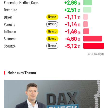
+2,66
Fresenius Medical Care
%
+2,51
Brenntag
%
-1,11
Bayer
News
%
-1,14
Vonovia
News
%
-1,46
Infineon
News
%
-4,60
Siemens
News
%
-5,12
Scout24
News
%
Börse: Tradegate
Mehr zum Thema