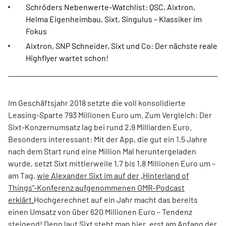
Schröders Nebenwerte-Watchlist: QSC, Aixtron,
Helma Eigenheimbau, Sixt, Singulus – Klassiker im
Fokus
Aixtron, SNP Schneider, Sixt und Co: Der nächste reale
Highflyer wartet schon!
Im Geschäftsjahr 2018 setzte die voll konsolidierte
Leasing-Sparte 793 Millionen Euro um. Zum Vergleich: Der
Sixt-Konzernumsatz lag bei rund 2,9 Milliarden Euro.
Besonders interessant: Mit der App, die gut ein 1,5 Jahre
nach dem Start rund eine Million Mal heruntergeladen
wurde, setzt Sixt mittlerweile 1,7 bis 1,8 Millionen Euro um –
am Tag,
wie Alexander Sixt im auf der „Hinterland of
Things“-Konferenz aufgenommenen OMR-Podcast
erklärt.
Hochgerechnet auf ein Jahr macht das bereits
einen Umsatz von über 620 Millionen Euro – Tendenz
steigend! Denn laut Sixt steht man hier „erst am Anfang der