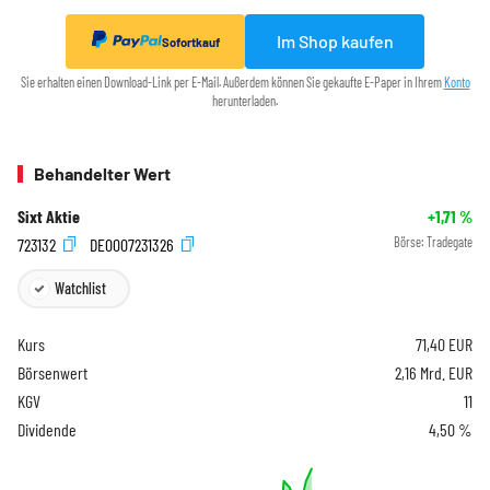
Im Shop kaufen
Sofortkauf
Sie erhalten einen Download-Link per E-Mail. Außerdem können Sie gekaufte E-Paper in Ihrem
Konto
herunterladen.
Behandelter Wert
Sixt Aktie
+1,71
%
723132
DE0007231326
Börse:
Tradegate
Watchlist
Kurs
71,40
EUR
Börsenwert
2,16 Mrd. EUR
KGV
11
Dividende
4,50 %