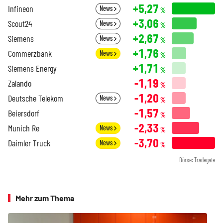
+5,27
Infineon
News
%
+3,06
Scout24
News
%
+2,67
Siemens
News
%
+1,76
Commerzbank
News
%
+1,71
Siemens Energy
%
-1,19
Zalando
%
-1,20
Deutsche Telekom
News
%
-1,57
Beiersdorf
%
-2,33
Munich Re
News
%
-3,70
Daimler Truck
News
%
Börse: Tradegate
Mehr zum Thema