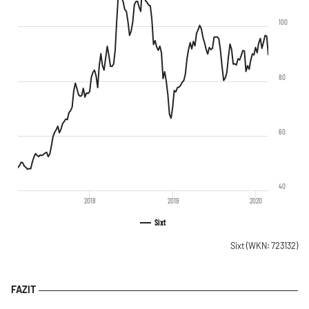
100
80
60
40
2018
2019
2020
Sixt
Sixt
(WKN: 723132)