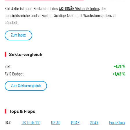
Sixt Aktie ist auch Bestandteil des
AKTIONÄR Vision 25 Index
, der
aussichtsreiche und zukunftsträchtige Aktien mit Wachstumspotenzial
bündelt.
Zum Index
Sektorvergleich
Sixt
+1,71
%
AVIS Budget
+1,42
%
Zum Sektorvergleich
Tops & Flops
DAX
US Tech 100
US 30
MDAX
SDAX
EuroStoxx