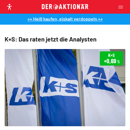
++ Heiß kaufen, eiskalt verdoppeln ++
K+S: Das raten jetzt die Analysten
K+S
+0,69
%