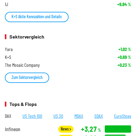
1J
+9,84
%
K+S Aktie Kennzahlen und Details
Sektorvergleich
Yara
+1,02
%
K+S
+0,69
%
The Mosaic Company
+0,23
%
Zum Sektorvergleich
Tops & Flops
DAX
US Tech 100
US 30
MDAX
SDAX
EuroStoxx
+3,27
Infineon
News
%