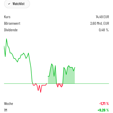
Watchlist
Kurs
14,49
EUR
Börsenwert
2,60 Mrd. EUR
Dividende
0,48 %
Woche
-1,71
%
1M
+9,26
%