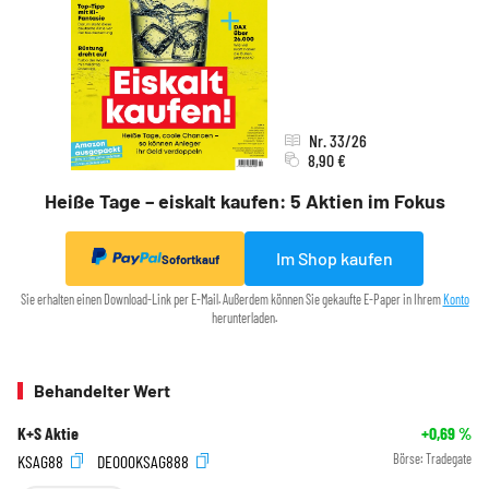
Nr. 33/26
8,90 €
Heiße Tage – eiskalt kaufen: 5 Aktien im Fokus
Im Shop kaufen
Sofortkauf
Sie erhalten einen Download-Link per E-Mail. Außerdem können Sie gekaufte E-Paper in Ihrem
Konto
herunterladen.
Behandelter Wert
K+S Aktie
+0,69
%
KSAG88
DE000KSAG888
Börse:
Tradegate