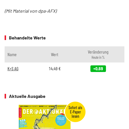
(Mit Material von dpa-AFX)
Behandelte Werte
Veränderung
Name
Wert
Heute in %
K+S AG
14,49
€
+0,69
Aktuelle Ausgabe