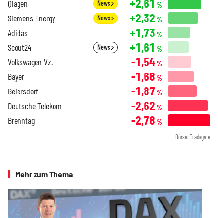
+2,61
Qiagen
News
%
+2,32
Siemens Energy
News
%
+1,73
Adidas
%
+1,61
Scout24
News
%
-1,54
Volkswagen Vz.
%
-1,68
Bayer
%
-1,87
Beiersdorf
%
-2,62
Deutsche Telekom
%
-2,78
Brenntag
%
Börse: Tradegate
Mehr zum Thema