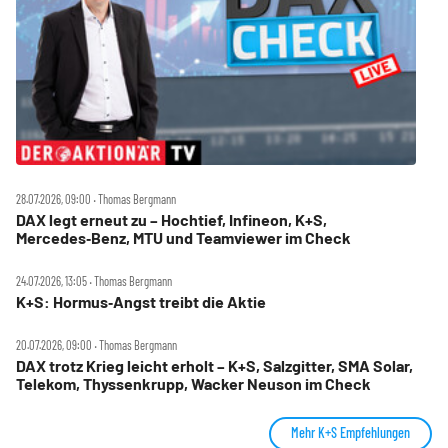
28.07.2026, 09:00 ‧ Thomas Bergmann
DAX legt erneut zu – Hochtief, Infineon, K+S,
Mercedes‑Benz, MTU und Teamviewer im Check
24.07.2026, 13:05 ‧ Thomas Bergmann
K+S: Hormus‑Angst treibt die Aktie
20.07.2026, 09:00 ‧ Thomas Bergmann
DAX trotz Krieg leicht erholt – K+S, Salzgitter, SMA Solar,
Telekom, Thyssenkrupp, Wacker Neuson im Check
Mehr K+S Empfehlungen