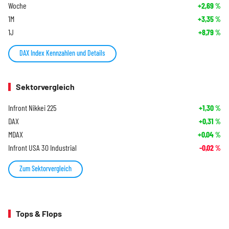
Woche
+2,69
%
1M
+3,35
%
1J
+8,79
%
DAX Index Kennzahlen und Details
Sektorvergleich
Infront Nikkei 225
+1,30
%
DAX
+0,31
%
MDAX
+0,04
%
Infront USA 30 Industrial
-0,02
%
Zum Sektorvergleich
Tops & Flops