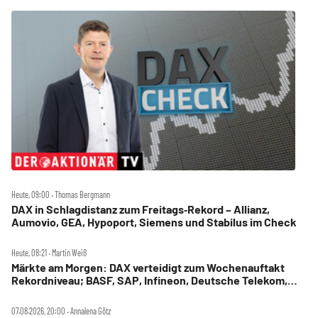
Heute, 09:00 ‧ Thomas Bergmann
DAX in Schlagdistanz zum Freitags‑Rekord – Allianz,
Aumovio, GEA, Hypoport, Siemens und Stabilus im Check
Heute, 08:21 ‧ Martin Weiß
Märkte am Morgen: DAX verteidigt zum Wochenauftakt
Rekordniveau; BASF, SAP, Infineon, Deutsche Telekom,
Hensoldt, Suss Microtec im Fokus
07.08.2026, 20:00 ‧ Annalena Götz