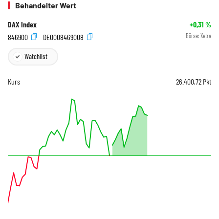
Behandelter Wert
DAX Index
+0,31
%
846900
DE0008469008
Börse:
Xetra
Watchlist
Kurs
26.400,72
Pkt