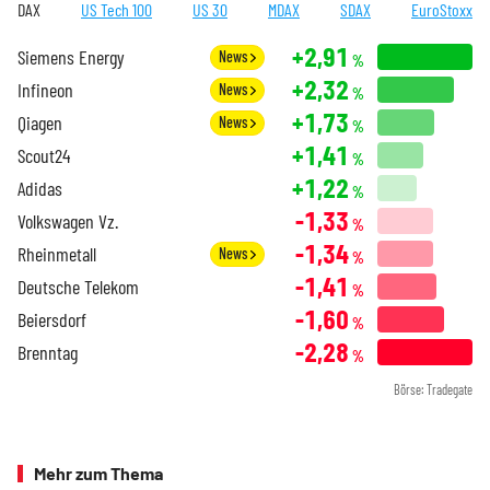
DAX
US Tech 100
US 30
MDAX
SDAX
EuroStoxx
+2,91
Siemens Energy
News
%
+2,32
Infineon
News
%
+1,73
Qiagen
News
%
+1,41
Scout24
%
+1,22
Adidas
%
-1,33
Volkswagen Vz.
%
-1,34
Rheinmetall
News
%
-1,41
Deutsche Telekom
%
-1,60
Beiersdorf
%
-2,28
Brenntag
%
Börse: Tradegate
Mehr zum Thema