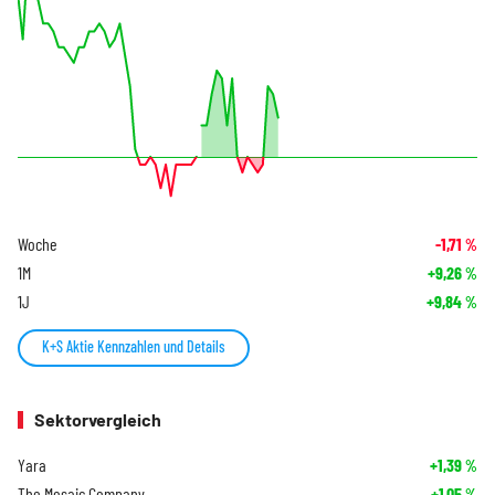
Woche
-1,71
%
1M
+9,26
%
1J
+9,84
%
K+S Aktie Kennzahlen und Details
Sektorvergleich
Yara
+1,39
%
The Mosaic Company
+1,05
%