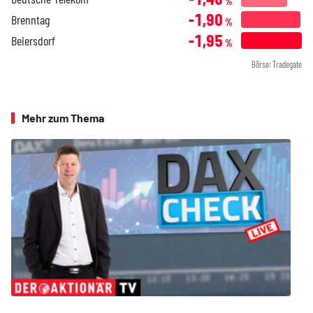
%
-1,90
Brenntag
%
-1,95
Beiersdorf
%
Börse: Tradegate
Mehr zum Thema