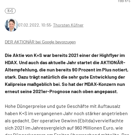
Foto: K+S
K+S
07.02.2022, 10:55
‧
Thorsten Küfner
DER AKTIONÄR bei Google bevorzugen
Die Aktie von K+S war bereits 2021 einer der Highflyer im
HDAX. Und auch das aktuelle Jahr startet die AKTIONÄR-
Altempfehlung, die nun bereits 90 Prozent im Plus notiert,
stark. Dazu trägt natürlich die sehr gute Entwicklung der
Kalipreise maßgeblich bei. So hat der MDAX-Konzern nun
erneut seine 2021er-Prognose nach oben angepasst.
Hohe Düngerpreise und gute Geschäfte mit Auftausalz
haben K+S im vergangenen Jahr noch stärker angetrieben
als gedacht. Der operative Gewinn (Ebitda) vervielfachte
sich 2021 im Jahresvergleich auf 960 Millionen Euro, wie
der Düngerkonzern am Freitag überraschend mitteilte. Das