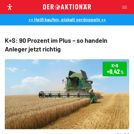
++ Heiß kaufen, eiskalt verdoppeln ++
K+S: 90 Prozent im Plus – so handeln
Anleger jetzt richtig
K+S
+0,42
%