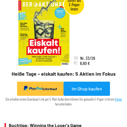
Nr. 33/26
8,90 €
Heiße Tage – eiskalt kaufen: 5 Aktien im Fokus
Im Shop kaufen
Sofortkauf
Sie erhalten einen Download-Link per E-Mail. Außerdem können Sie gekaufte E-Paper in Ihrem
Konto
herunterladen.
Buchtipp: Winning the Loser's Game