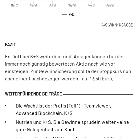
Mär '21
Mai '21
Jul '21
Sep '21
Nov '21
Jan '22
K+S
K+S
(WKN: KSAG88)
Es läuft bei K+S weiterhin rund. Anleger können bei der
immer noch günstig bewerteten Aktie nach wie vor
einsteigen. Zur Gewinnsicherung sollte der Stoppkurs nun
aber erneut nachgezogen werden - auf 13,50 Euro.
Die Wachtlist der Profis (Teil 1) - Teamviewer,
Advanced Blockchain, K+S
Nutrien und K+S: Die Gewinne sprudeln weiter - eine
gute Gelegenheit zum Kauf