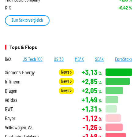
K+S
+0,42
%
Zum Sektorvergleich
Tops & Flops
DAX
US Tech 100
US 30
MDAX
SDAX
EuroStoxx
+3,13
Siemens Energy
News
%
+2,85
Infineon
News
%
+2,05
Qiagen
News
%
+1,49
Adidas
%
+1,31
RWE
%
-1,12
Bayer
%
-1,26
Volkswagen Vz.
%
-1,48
Deutsche Telekom