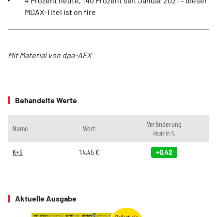
4 Prozent heute, 140 Prozent seit Januar 2021 – dieser
MDAX-Titel ist on fire
Mit Material von dpa-AFX
Behandelte Werte
Veränderung
Name
Wert
Heute in %
K+S
14,45
€
+0,42
Aktuelle Ausgabe