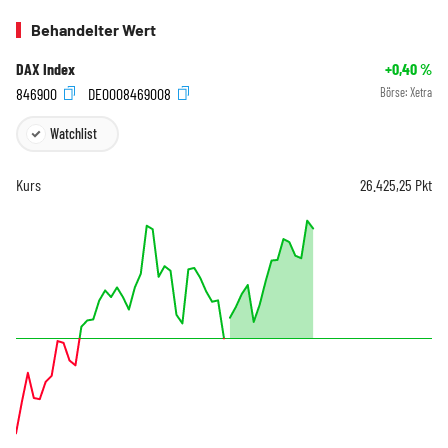
Behandelter Wert
DAX Index
+0,40
%
846900
DE0008469008
Börse:
Xetra
Watchlist
Kurs
26.425,25
Pkt