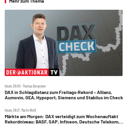
Mehr zum Thema
Heute, 09:00 ‧ Thomas Bergmann
DAX in Schlagdistanz zum Freitags‑Rekord – Allianz,
Aumovio, GEA, Hypoport, Siemens und Stabilus im Check
Heute, 08:21 ‧ Martin Weiß
Märkte am Morgen: DAX verteidigt zum Wochenauftakt
Rekordniveau; BASF, SAP, Infineon, Deutsche Telekom,
Hensoldt, Suss Microtec im Fokus