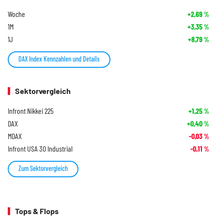
Woche
+2,69
%
1M
+3,35
%
1J
+8,79
%
DAX Index Kennzahlen und Details
Sektorvergleich
Infront Nikkei 225
+1,25
%
DAX
+0,40
%
MDAX
-0,03
%
Infront USA 30 Industrial
-0,11
%
Zum Sektorvergleich
Tops & Flops