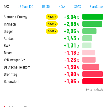
DAX
US Tech 100
US 30
MDAX
SDAX
EuroStoxx
+3,04
Siemens Energy
News
%
+2,88
Infineon
News
%
+2,05
Qiagen
News
%
+1,43
Adidas
%
+1,31
RWE
%
-1,18
Bayer
%
-1,23
Volkswagen Vz.
%
-1,59
Deutsche Telekom
%
-1,90
Brenntag
%
-1,95
Beiersdorf
%
Börse: Tradegate