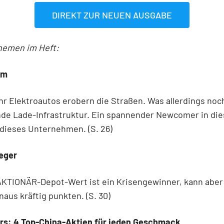
DIREKT ZUR NEUEN AUSGABE
hemen im Heft:
om
 Elektroautos erobern die Straßen. Was allerdings noch 
nde Lade-Infrastruktur. Ein spannender Newcomer in di
 dieses Unternehmen. (S. 26)
ieger
AKTIONÄR-Depot-Wert ist ein Krisengewinner, kann aber
naus kräftig punkten. (S. 30)
urs: 4 Top-China-Aktien für jeden Geschmack