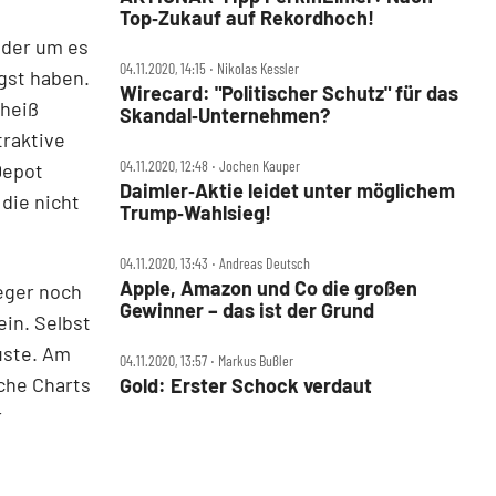
Top‑Zukauf auf Rekordhoch!
oder um es
04.11.2020, 14:15 ‧ Nikolas Kessler
gst haben.
Wirecard: "Politischer Schutz" für das
 heiß
Skandal‑Unternehmen?
raktive
04.11.2020, 12:48 ‧ Jochen Kauper
Depot
Daimler‑Aktie leidet unter möglichem
die nicht
Trump‑Wahlsieg!
04.11.2020, 13:43 ‧ Andreas Deutsch
Apple, Amazon und Co die großen
eger noch
Gewinner – das ist der Grund
ein. Selbst
uste. Am
04.11.2020, 13:57 ‧ Markus Bußler
che Charts
Gold: Erster Schock verdaut
r