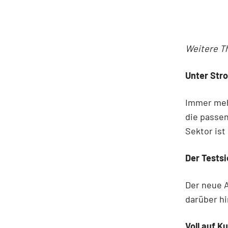
Weitere T
Unter Str
Immer mehr
die passe
Sektor ist
Der Tests
Der neue 
darüber hi
Voll auf K