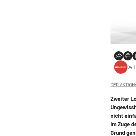
04.1
DER AKTIONÄR
Zweiter L
Ungewissh
nicht einf
im Zuge d
Grund gen