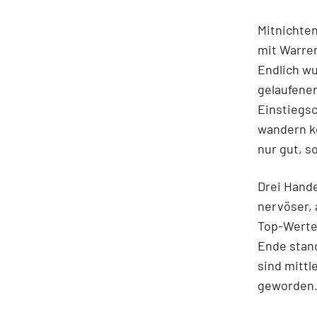
Mitnichten
mit Warren
Endlich wu
gelaufene
Einstiegsc
wandern kö
nur gut, s
Drei Hand
nervöser, 
Top-Werte
Ende stand
sind mittl
geworden