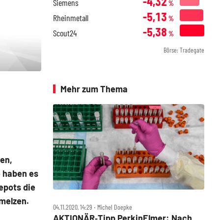
-4,32
Siemens
%
-5,13
Rheinmetall
%
-5,38
Scout24
%
Börse: Tradegate
Mehr zum Thema
en,
e haben es
epots die
melzen.
04.11.2020, 14:29 ‧ Michel Doepke
AKTIONÄR‑Tipp PerkinElmer: Nach