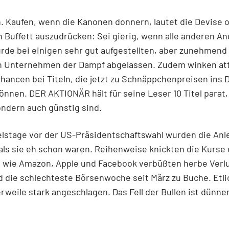
. Kaufen, wenn die Kanonen donnern, lautet die Devise 
 Buffett auszudrücken: Sei gierig, wenn alle anderen An
rde bei einigen sehr gut aufgestellten, aber zunehmend
n Unternehmen der Dampf abgelassen. Zudem winken att
hancen bei Titeln, die jetzt zu Schnäppchenpreisen ins 
nnen. DER AKTIONÄR hält für seine Leser 10 Titel parat, 
ondern auch günstig sind.
elstage vor der US-Präsidentschaftswahl wurden die Anl
als sie eh schon waren. Reihenweise knickten die Kurse 
 wie Amazon, Apple und Facebook verbüßten herbe Verl
 die schlechteste Börsenwoche seit März zu Buche. Etli
erweile stark angeschlagen. Das Fell der Bullen ist dünne
.