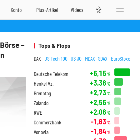
 Börse –
Tops & Flops
hn
DAX
US Tech 100
US 30
MDAX
SDAX
EuroStoxx
+6,15
Deutsche Telekom
%
+3,36
Henkel Vz.
%
+2,73
Brenntag
%
+2,56
Zalando
%
+2,06
RWE
%
-1,63
Commerzbank
%
-1,84
Vonovia
%