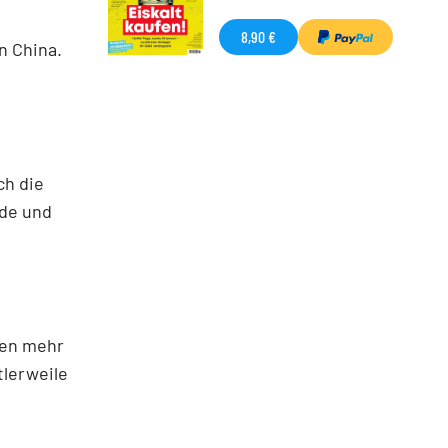
8,90 €
n China.
ch die
de und
ten mehr
tlerweile