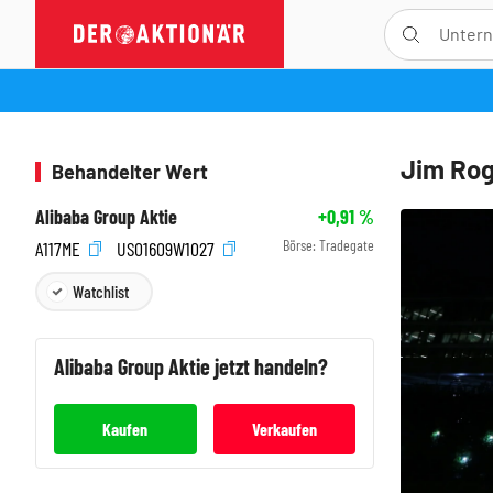
Jim Rog
Behandelter Wert
Alibaba Group Aktie
+0,91
%
Börse:
Tradegate
A117ME
US01609W1027
Watchlist
Alibaba Group
Aktie jetzt handeln?
Kaufen
Verkaufen