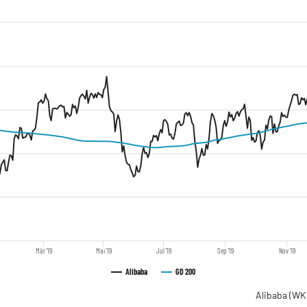
Mär '19
Mai '19
Jul '19
Sep '19
Nov '19
Alibaba
GD 200
Alibaba
(WK