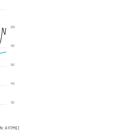
200
180
160
140
120
N: A117ME)