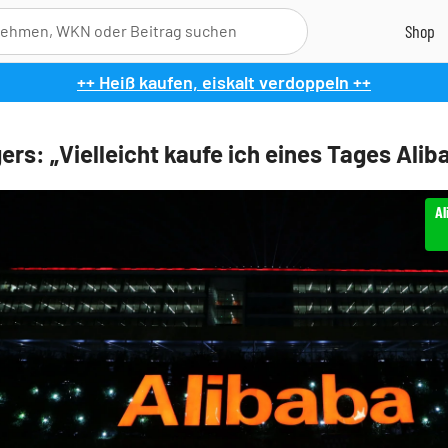
++ Heiß kaufen, eiskalt verdoppeln ++
ers: „Vielleicht kaufe ich eines Tages Alib
Al