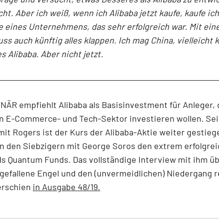
cht. Aber ich weiß, wenn ich Alibaba jetzt kaufe, kaufe ic
e eines Unternehmens, das sehr erfolgreich war. Mit ei
ss auch künftig alles klappen. Ich mag China, vielleicht k
s Alibaba. Aber nicht jetzt.
ÄR empfiehlt Alibaba als Basisinvestment für Anleger, 
en E-Commerce- und Tech-Sektor investieren wollen. Se
it Rogers ist der Kurs der Alibaba-Aktie weiter gestieg
n den Siebzigern mit George Soros den extrem erfolgre
s Quantum Funds. Das vollständige Interview mit ihm ü
gefallene Engel und den (unvermeidlichen) Niedergang r
erschien
in Ausgabe 48/19.