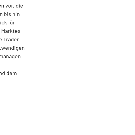
n vor, die
 bis hin
ick für
s Marktes
e Trader
notwendigen
u managen
und dem