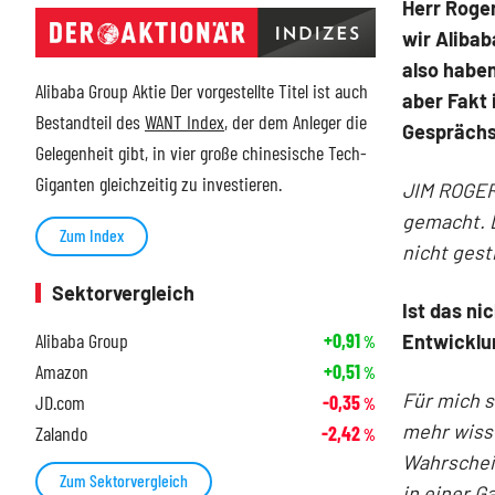
Herr Roge
wir Aliba
also haben
Alibaba Group Aktie Der vorgestellte Titel ist auch
aber Fakt 
Bestandteil des
WANT Index
, der dem Anleger die
Gesprächs 
Gelegenheit gibt, in vier große chinesische Tech-
Giganten gleichzeitig zu investieren.
JIM ROGERS
gemacht. D
Zum Index
nicht gest
Sektorvergleich
Ist das ni
Alibaba Group
+0,91
Entwicklu
%
Amazon
+0,51
%
Für mich s
JD.com
-0,35
%
mehr wiss
Zalando
-2,42
%
Wahrschein
Zum Sektorvergleich
in einer G