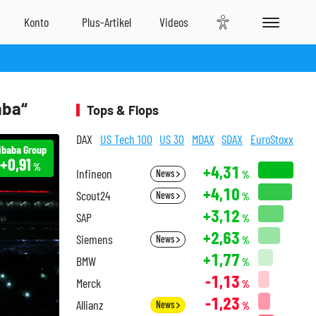
aba“
Tops & Flops
DAX
US Tech 100
US 30
MDAX
SDAX
EuroStoxx
ibaba Group
+0,91
%
+4,31
Infineon
News
%
+4,10
Scout24
News
%
+3,12
SAP
%
+2,63
Siemens
News
%
+1,77
BMW
%
-1,13
Merck
%
-1,23
Allianz
News
%