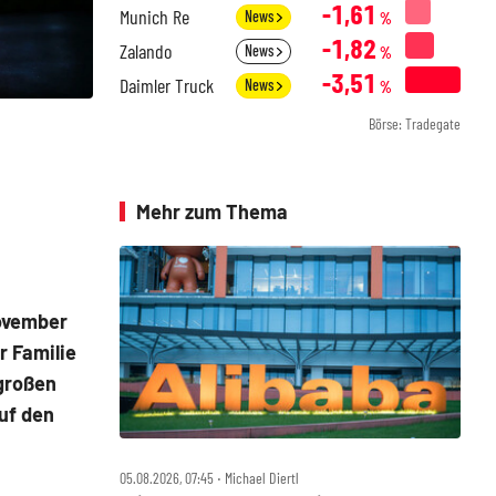
-1,61
Munich Re
News
%
-1,82
Zalando
News
%
-3,51
Daimler Truck
News
%
Börse: Tradegate
Mehr zum Thema
ovember
r Familie
 großen
uf den
05.08.2026, 07:45 ‧ Michael Diertl