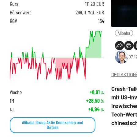
Kurs
111,20
EUR
Börsenwert
268,11 Mrd. EUR
KGV
154
Alibaba
07.1
DER AKTIONÄR
Crash-Tal
Woche
+8,91
%
mit US-Inv
1M
+28,50
%
inzwischen
1J
+6,94
%
Tech-Wert
Alibaba Group Aktie Kennzahlen und
chinesisc
Details