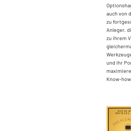
Optionshan
auch von 
zu fortges
Anleger, d
zu ihrem V
gleicherma
Werkzeuge
und Ihr Po
maximieren
Know-how 