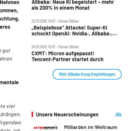
Alibaba: Neue KI begeistert – mehr
. Nehmen
als 200% in einem Monat
ekommen,
rachtung,
22.07.2026, 10:07 ‧ Florian Söllner
seres
„Beispiellose“ Attacke! Super‑KI
schockt OpenAI: Nvidia‑, Alibaba‑,
Micron‑Aktie im Check
20.07.2026, 15:57 ‧ Florian Söllner
m gut
CXMT: Micron aufgepasst!
Jahren
Tencent‑Partner startet durch
Mehr Alibaba Group Empfehlungen
amentale
te viel
 drängen.
Unsere Neuerscheinungen
Alle
Neuerscheinungen
 irgendwo
Milliarden im Weltraum
keln. Ich