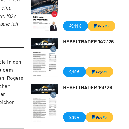
h eine
nem KGV
aufe ich
49,99 €
HEBELTRADER 142/26
die in den
it dem
9,90 €
en. Rogers
ichen
HEBELTRADER 141/26
ber
eicher
9,90 €