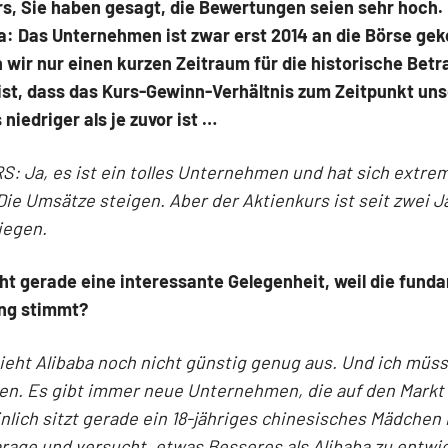
rs, Sie haben gesagt, die Bewertungen seien sehr hoch
ba: Das Unternehmen ist zwar erst 2014 an die Börse g
 wir nur einen kurzen Zeitraum für die historische Bet
ist, dass das Kurs-Gewinn-Verhältnis zum Zeitpunkt un
niedriger als je zuvor ist …
: Ja, es ist ein tolles Unternehmen und hat sich extre
ie Umsätze steigen. Aber der Aktienkurs ist seit zwei 
iegen.
cht gerade eine interessante Gelegenheit, weil die fund
ng stimmt?
ieht Alibaba noch nicht günstig genug aus. Und ich müss
en. Es gibt immer neue Unternehmen, die auf den Markt
lich sitzt gerade ein 18-jähriges chinesisches Mädchen
arage und versucht, etwas Besseres als Alibaba zu entwic