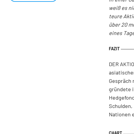
weiß es ni
teure Akti
über 20 mu
eines Tage
DER AKTION
asiatisch
Gespräch m
gründete i
Hedgefond
Schulden, 
Nationen 